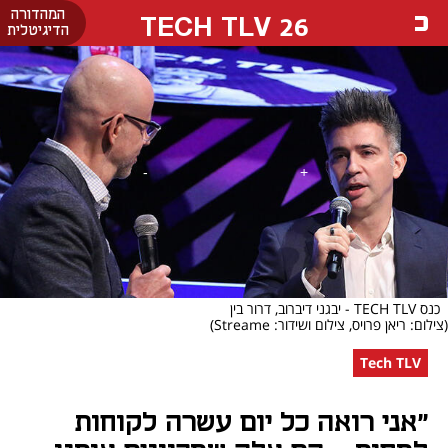
המהדורה
26 TECH TLV
הדיגיטלית
כנס TECH TLV - יבגני דיברוב, דרור בין
(צילום: ריאן פרויס, צילום ושידור: Streame)
Tech TLV
״אני רואה כל יום עשרה לקוחות