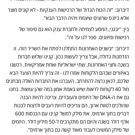
דיברוב: "זה הכוח הגדול של הרכישות הענקיות - לא קונים מוצר 
אלא ביזנס שרוצים שיצמח ויהיה הדבר הבא". 
בין: "יבגני, המסע לצמיחה ולחברת ענק הוא גם סיפור של 
רכישות ומיזוגים. ספר לנו על זה".
דיברוב: ״בשנים האחרונות התחלנו לפתח את השריר הזה. זו 
הזדמנות גדולה, אבל צריך לעשות נכון. קנינו שלוש חברות 
בשנה וחצי האחרונות, שתי ישראליות ואחת אמריקאית. רכשנו 
באיזורים שבהם הלקוחות אמרו לנו - זה צריך להיות הצעד הבא 
שלכם, לכאן נרצה להתרחב. העברנו את החברות האלה מבחנים 
מול 40 לקוחות לראות שיש באמת אמון במה שהן עושות. בחנו 
גם את ה-DNA של היזמים והעובדים. צריכה להיות הבנה 
שהולכים לטווח ארוך, הם צריכים להיות רעבים ולרצות לבנות 
דברים בתוך ארמיס. את סילק למשל קנינו עם הכנסות 600 
אלף דולר בשנה והיום הם מתקרבים ל-50 מיליון דולר. היזמים 
של סילק המשיכו לעבוד מאוד קשה גם בתוך ארמיס".