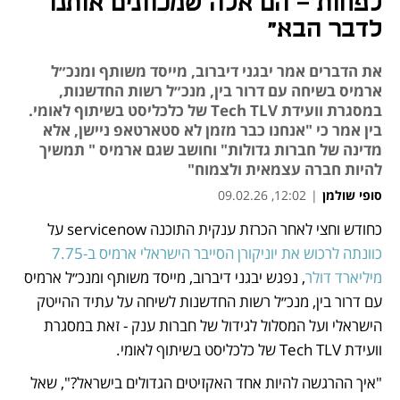
לפחות - הם אלה שמכוונים אותנו
לדבר הבא"
את הדברים אמר יבגני דיברוב, מייסד משותף ומנכ״ל
ארמיס בשיחה עם דרור בין, מנכ״ל רשות החדשנות,
במסגרת וועידת Tech TLV של כלכליסט בשיתוף לאומי.
בין אמר כי "אנחנו כבר מזמן לא סטארטאפ ניישן, אלא
מדינה של חברות גדולות" וחושב שגם ארמיס " תמשיך
להיות חברה עצמאית ולצמוח"
סופי שולמן
|
12:02, 09.02.26
כחודש וחצי לאחר הכרזת ענקית התוכנה servicenow על 
נפתח בכרטיסייה חדשה
כוונתה לרכוש את יוניקורן הסייבר הישראלי ארמיס ב-7.75 
מיליארד דולר
, נפגש יבגני דיברוב, מייסד משותף ומנכ״ל ארמיס 
עם דרור בין, מנכ״ל רשות החדשנות לשיחה על עתיד ההייטק 
הישראלי ועל המסלול לגידול של חברות ענק - זאת במסגרת 
וועידת Tech TLV של כלכליסט בשיתוף לאומי. 
"איך ההרגשה להיות אחד האקזיטים הגדולים בישראל?", שאל 