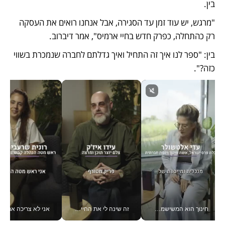
בין. 
"מרגש, יש עוד זמן עד הסגירה, אבל אנחנו רואים את העסקה 
רק כהתחלה, כפרק חדש בחיי ארמיס", אמר דיברוב.  
בין: "ספר לנו איך זה התחיל ואיך גדלתם לחברה שנמכרת בשווי 
כזה?".
חינוך הוא המשישמה של החיים שלי - V
זה שינה לי את החיים: איך עידו איז'ק הופך את הסמארטפון לכלי צילום מקצועי_v
אני לא צריכה את המשרד: