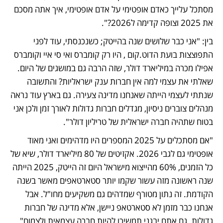
מסתכל עלייך כאדם אופטימי על אדם אופטימי, איך אתה מסכם 
את 2025 וצופה קדימה ל2026?".
בין: "אני כבר שלושים שנה בהייטק; כשנכנסתי, עוד לפני 
התפוצצות בועת הדוט.קום , היו רק קומברס ואי סי איי וקומברס 
אפילו מכרה במיליארד דולר, שזה הרבה גם במושגים של היום. 
שאלתי את עצמי למה אין חברות ענק ישראליות? והתשובה 
שנתתי לעצמי הייתה שאנחנו מדינה צעירה. גם בארץ עוד נראה 
מנהלים צוברים ניסיון, מגדלים חברות גדולות לאורך זמן ולכן אני 
בטוח שתהיה חברה ישראלית של טריליון דולר". 
"אם מסתכלים על 2025 המספרים היו מדהימים ואני מאוד 
אופטימי גם לגבי 2026. אקזיטים של 80 מיליארד דולר, שיא של 
כל הזמנים, 60% מהייצוא מישראל היום זה הייטק, 2025 הייתה 
שנה ראשונה מזה עשור שקמו יותר סטארטאפים מאשר בשנה 
הקודמת. זה נתון מטורף שמדהים גם משקיעים מחו"ל. אבל 
אנחנו כבר מזמן לא סטארטאפ ניישן, אלא מדינה של חברות 
גדולות. גם אתם יבגני תמשיכו להיות חברה עצמאית ולצמוח".