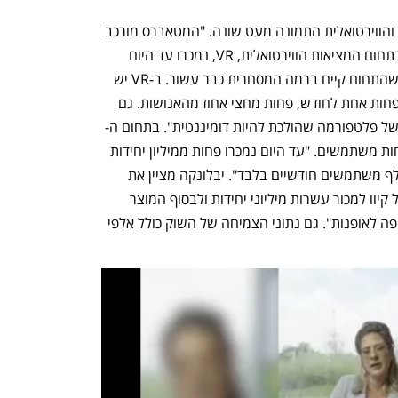
עם זאת, לדבריו, בשוק המציאות המדומה והווירטואלית התמונה מעט שונה. "המטאברס מורכב 
ממספר טרנדים שאינם בהכרח קשורים. בתחום המציאות הווירטואלית, VR, נמכרו עד היום 
כ-30 מיליון יחידות ברחבי העולם, על אף שהתחום קיים ברמה המסחרית כבר עשור. ב-VR יש 
רק כ-2-4 מיליון משתמשים המתחברים לפחות אחת לחודש, פחות מחצי אחוז מהאנושות. גם 
מספרים סיפור של פלטפורמה שהולכת להיות דומיננטית". בתחום ה-
AR (augmented Reality), יש אפילו פחות משתמשים. "עד היום נמכרו פחות ממיליון יחידות 
AR ברחבי העולם. בסך הכל, יש כ-100 אלף משתמשים חודשיים בלבד". יבלונקה מציין את 
 – "גוגל קיוו למכור עשרות מיליוני יחידות ולבסוף המוצר 
בוטל. מעניין לחשוב איך הפלטפורמה כפופה לאופנות". גם נתוני הצמיחה של השוק כולל אלפי 