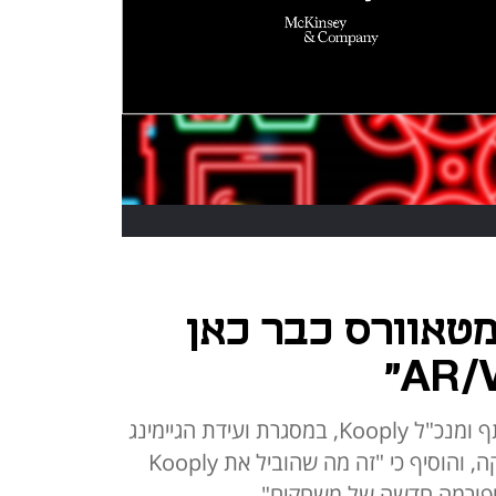
מטאוורס כבר כאן
כך אמר עידו יבלונקה, מייסד משותף ומנכ"ל Kooply, במסגרת ועידת הגיימינג
של כלכליסט בשיתוף גוגל ופלייטיקה, והוסיף כי "זה מה שהוביל את Kooply
לטפורמה חדשה של משחקים"