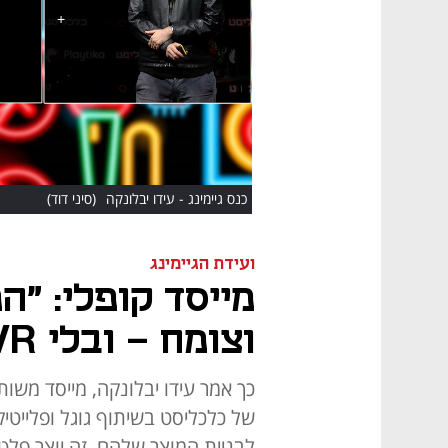
HD
כנס גיימינג - עידו יבלונקה
(סיני דוד)
ועידת הגיימינג
מייסד קופלי: "ה
וצומח - ובלי AR/VR"
לבניית המוצר שלהם. זה יוצר פ