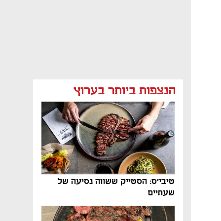
הנצפות ביותר בערוץ
טיבי'ס: הסטייק ששווה נסיעה של
שעתיים