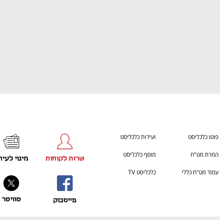
פוטו כלכליסט
ועידות כלכליסט
המרת מט"ח
מוסף כלכליסט
שרות לקוחות
מינוי לעית
עמוד מט"ח כללי
כלכליסט TV
טוויטר
פייסבוק