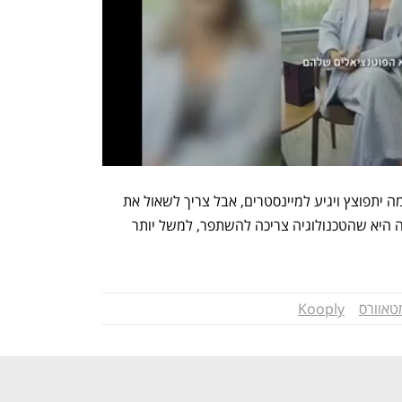
"ייתכן ויגיע יום ובו השימוש במציאות מדומה יתפוצץ ויגיע למיינסטרים, אבל צריך לשאול את 
עצמנו למה זה לא קרה; התשובה השכיחה היא שהטכנולוגיה צריכה להשתפר, למשל יותר 
טאוורס
Kooply