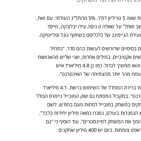
"לפי מקינזי עד 2030 המטאוורס יכול להיות שווה 5 טריליון דולר. 5% מהתל"ג העולמי. עם זאת, 
נראה שהשוק פחות מסכים. כיצד ניתן ליישב זאת?" על שאלה זו ניסה עידו יבלונקה, מייסד 
לדברי יבלונקה תחת המטאוורס יש מושגים בסיסיים שדורשים לעשות בהם סדר. "נתחיל 
מהאינטרנט. יש כיום 5.3 מיליארד משתמשים אקטיביים. במילים אחרות, שני שליש מהאנושות 
מתחברים לפחות אחת בחודש לאינטרנט והוא ממשיך לגדול. כמו כן 4.8 מיליארד איש 
מח מהר יותר מהצמיחה של האינטרנט".
לדברי יבלונקה, "המובייל הפך לפלטפורמת ברירת המחדל של השימוש ברשת. 4.1 מיליארד 
משתמשים נעזרים במובייל לחיבור לאינטרנט". במקביל התפתח גם שוק המובייל גיימרס הכולל 
3 מיליארד אנשים. "40% מהאנושות משחקים במשחק במובייל לפחות פעם בחודש. לשם 
, שהיא הנמכרות בעולם, נמכרו כמאה מיליון יחידות בלבד". 
בכך, לטענת יבלונקה, המובייל "הצליח להפוך את המשחק למיינסטרים". עוד הוסיף כי "גם 
פלטפורמות משחק, כגון רודבלוקס ומיינקראפט צומחות. כיום יש 400 מיליון שחקנים 