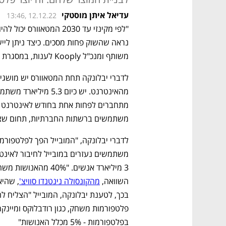
עדיאל איתן מוסטקי
13:46, 12.12.22
משותף ומנכ"ל Kooply לענות, במסגרת ועידת הגיימינג של כלכליסט בשיתוף גוגל ופלייטיקה. 
משתמשים ברשתות החברתיות, תחום שצו
השוואה, 
מהקונסולה נינטנדו סוויצ'
בפלטפורמות - 5% מכלל האנושות" 