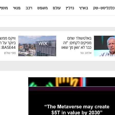
כלכליסט-טק
בארץ
נדל"ן
עולם
משפט
רכב
פנאי
מוסף
באלטשולר שחם
וויקס ממש
מפיקים לקחים: "זה
ביוקר על ר
כבר לא 'וואן מן' שואו
44
של גילעד"
אלמוג עזר
סופי שולמן
מיליון דולר