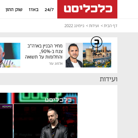
24/7
באזז
שוק ההון
דף הבית
ועידות
גיימינג 2022
מחיר הבניין בארה"ב
צנח ב-90%,
כלכליסט
דיגיטל
והחלומות על תשואה
גבוהה התנפצו
אלמוג עזר
ועידות