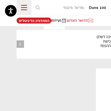
Duns 100
פורטל פיננסי
נפתח בכרטיסייה חדשה
הדואר האדום
ועידות
המהדורה הדיגיטלית
יכה לשלם
כישת
BASE: ההפסד
הרבעוני זינק ל-76