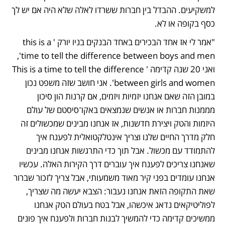
למשקיעים. ההבדל בין חברות ששרדו לאלה שלא היה אם יש לך 
כסף בקופה או לא.
"אמר לי אז אחד הבכירים באחד הבנקים בניו יורק 'this is a 
time to tell the difference between boys and men', 
ואני 20 שנה קדימה 'This is a time to tell the difference 
between girls and women'. אני חושב שזה משפט נכון 
במובן הזה שאם אנחנו יזמיות ויזמים, אם קרנות הון סיכון 
מממנות חברות או אנשים שנמצאים באקו־סיסטם של עולם 
היזמות והטק ויצירת חדשנות, אז אנחנו מבינים שמכשולים זה 
חלק מדרך החיים שלנו וצריך אינטלקטואלית לפענח איך 
להתמודד עם מכשול. אבל תוך כדי התרגשות אנחנו מבינים 
שאנחנו צריכים לפענח איך עוברים דרך הקירות האלה. עכשיו 
אנחנו עומדים בפני קיר מאוד משמעותי, אבל צריך לזכור שברור 
שאת התקופה הזאת אנחנו נעבור: הצבא יעשה מה שצריך, 
לפוליטיקאים נדאג איכשהו, אבל בטח בעולם הטק אנחנו 
ממשיכים קדימה כדי להמשיך לבנות חברות ולפענח איך פונים 