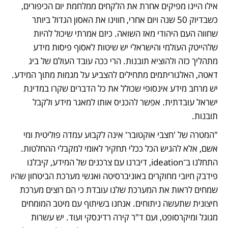
אילו היינו מפיקים אחרת את הלקחים ממלחמת יום הכיפורים, 
כשבדיוק 50 שנה ויום אחרי, חווינו את האסון הגדול ביותר 
שחווה העם היהודי מאז השואה. כיזם אמרתי שיכול להיות 
שלהייטק העולמי והישראלי יש שיטות לאסוף פיסות מידע 
מתהליך כזה ולהוציא תובנות. הרי ככה עובד העולם של ביג 
דאטה, האלגוריתמים מתחילים להצביע על מגמות מתוך המידע. 
יש מרחב מידע אינסופי שכולל את כל הדברים שקרו במדינת 
ישראל עובדתית. אפשר להכניס אותו למאגר מידע ולקבל 
תובנות.
"המטרה של 'חצבי אוקטובר' אינה לקבוע עמדה פוליטית ומי 
אשם, אלא להגיש הכל ככלי תחקיר לאומי למקבלי ההחלטות. 
התחלנו ב־ideation, דיברנו עם צרכנים של המידע, קיבלנו 
פידבק חיובי מחוקרים באוניברסיטה ואנשי מערכת הביטחון שהיו 
שמחים לראות את המערכת שלנו עובדת כי הם רוצים מערכת 
חיצונית שתעשה ניתוחים. אנחנו בשיתוף עם מיטב המומחים 
מגוגל ומיקרסופט, ועם ד"ר קירה רדינסקי ועוד. יש עשרות 