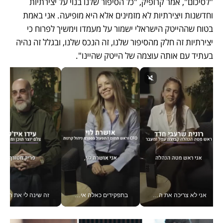
"לסיכום", אמר קרופיק, "כל הסיפור שלנו בנוי על יצירתיות 
וחדשנות ויצירתיות לא מזמינים אלא היא מופיעה. אני באמת 
בטוח שההייטק הישראלי ישמור על מעמדו וימשיך לפרוח כי 
יצירתיות זה חלק מהסיפור שלנו, זה הנכס שלנו, ובגלל זה נהיה 
בעתיד עם אותה עוצמה של הייטק שהיינו".
אני לא צריכה את המשרד: רונית שרעבי-חדד מנהלת ארגון של 30000 עובדים מכל מקום_v
בתפקידים כאלה אי אפשר לחכות: אושרת לוי מניעה השקעות ענק מהטלפון_v
זה שינה לי את החיים: 