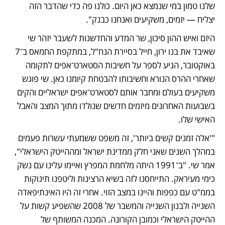
שלנו טמון במי שנמצא כאן היום. כולנו פה כדי שהדבר הזה 
יצליח — יזמים, משקיעים ואנחנו כבנק".
היזם ואיש ההון סיכון, שר המדע והחדשנות לשעבר יזהר שי 
שאיבד את בנו ירון, חייל בסיירת הנח"ל, במתקפת החמאס ב־7 
באוקטובר, הגיע לספר על חשיבות הסטארט־אפים לתקומה 
שאחרי ההרס הנורא וחשיבותו להבטחת קיומנו כאן. שי פוגש 
משקיעים בעולם ומחבר אותם לסטארט־אפים ישראליים והקים 
בשבועות האחרונים מיזמים חדשים שנולדו מתוך המצב והאבל 
האישי שלו.
"'אלה זמנים קשים ביותר', זה משפט ששמעתי עשרות פעמים 
במהלך השנים שאני חלק ממדינת ישראל ומההייטק הישראלי", 
אמר שי. "ב־1991 היתה מלחמת המפרץ ואיימו עלינו עם נשק 
כימי מעיראק. התייחסנו לזה בשיא הרצינות וליטפנו תינוקות 
בממ"ט עם כפפות והיינו במצב הזוי. אחרי זה היו האינתיפאדה 
השנייה ולבנון השנייה והמשבר של 2008 שהשפיע קשות על 
ההייטק הישראלי וכמובן הקורונה. המכנה המשותף של 