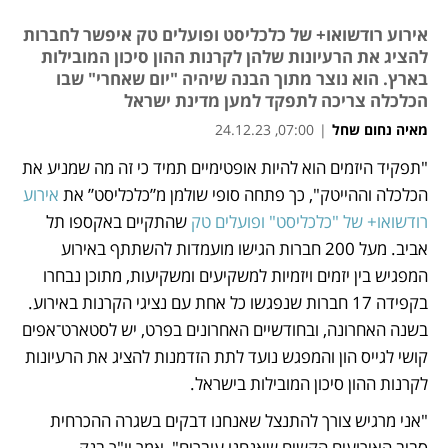
אירוע רודשואו+‎ של כלכליסט ופועלים טק איפשר לחברות
להציג את הרעיונות שלהן לקרנות ההון סיכון המובילות
בארץ. הוא נוצר מתוך הבנה שיהיה "יום שאחרי" שבו
הכלכלה צריכה לתפקד למען מדינת ישראל
מאיה נחום שחל
|
07:00, 24.12.23
"תפקיד היזמים הוא להיות אופטימיים תמיד כי זה מה שמניע את 
נפתח בכרטיסייה חדשה
הכלכלה וההייטק", כך פתחה סופי שולמן מ”כלכליסט” את 
אירוע 
רודשואו+ של "כלכליסט" ופועלים טק
 שהתקיים באקספו תל 
אביב. מעל 200 חברות הגישו מועמדות להשתתף באירוע 
המפגיש בין יזמים ויזמיות למשקיעים ומשקיעות, מתוכן נבחרו 
בקפידה 17 חברות שנפגשו כל אחת עם נציגי הקרנות באירוע. 
בשנה האחרונה, ובחודשיים האחרונים בפרט, יש לסטארט־אפים 
קושי לגייס הון והמפגש נועד לתת הזדמנות להציג את הרעיונות 
לקרנות ההון סיכון המובילות בישראל.
"אני מרגיש צורך להתנצל שאנחנו דבקים בשגרה ההכרחית 
סביב האירועים הקשים שאנחנו עוברים", אמר יו"ר בנק 