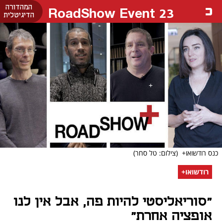
המהדורה
RoadShow Event 23
הדיגיטלית
כנס רודשואו+
(צילום: טל סחר)
רודשואו+
"סוריאליסטי להיות פה, אבל אין לנו
אופציה אחרת"