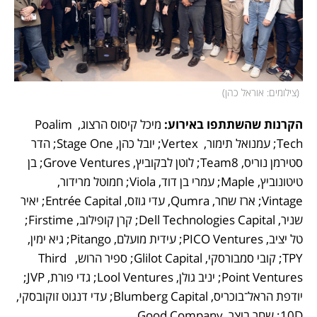
(
צילומים: אוראל כהן
)
הקרנות שהשתתפו באירוע: 
מיכל קיסוס הרצוג, Poalim 
Tech; עמנואל תימור,  Vertex; יובל כהן, Stage One; הדר 
סטירמן נוריס, Team8; לוטן לבקוביץ, Grove Ventures; בן 
טיטונוביץ, Maple; עמרי בן דוד, Viola; חמוטל מרידור, 
Vintage; ארז שחר, Qumra, עדי גוזס, Entrée Capital; יאיר 
שניר, Dell Technologies Capital; קרן קופילוב, Firstime; 
טל יציב, PICO Ventures; עידית מועלם, Pitango; גיא ימין, 
TPY; קובי סמבורסקי, Glilot Capital; ספיר הרוש, Third  
Point Ventures; יניב גולן, Lool Ventures; גדי פורת, JVP; 
יודפת הראל־בוכריס, Blumberg Capital; עדי דנגוט זוקובסקי, 
10D; שחר בוצר, Good Company