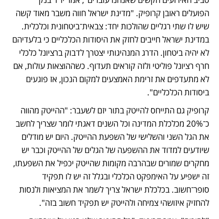
הפועלים ראובן קרופיק. "מדינת ישראל חווה משבר מאוד קשה 
שיש לו שתי רגליים שהולכות יחד: צבאית־ביטחונית וכלכלית. 
במדינת ישראל חייבים לחזק את היסודות הכלכליים כי בלעדיהם 
לא יהיה ביטחון. הדרג המנהיגותי יצטרך לדבוק ברציונל כלכלי 
חרף רציונל פוליטי ולזה קוראים תעדוף. כשההוצאות עולות, אם 
לא מתעדפים את זרימת האמצעים למקום הנכון, אז פוגעים 
ביסודות הכלכליים".
קרופיק גם התייחס להייטק בתור יזם לשעבר: "ההייטק מהווה 
כ־20% מכלכלת המדינה וכל השנים דאגתי לומר שצריך לחשב 
את הגל השני והשלישי של השפעת ההייטק. היום יש מודלים 
שיודעים למדוד את ההשפעה של הגלים של ההייטק וכבר יש 
מחקרים שמורים שבהרבה מקומות שהייטק יכפיל את השפעתו, 
זה ישפיע על האימפקט הכלכלי ובגלל זה יש לו תפקיד 
סופר־חשוב. בכלכלת ישראל צריך לשמר את המציאות ולנסות 
להחזיק איזושהי צמיחה ולהייטק יש תפקיד חשוב בזה".