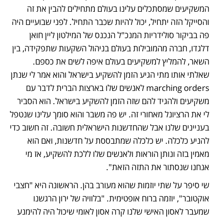
המשקיעים שמסתכלים עלינו בעולם מתחילים להבין את זה 
והסייקל הזה יתחיל, יכול להיות שכבר התחיל. לפני שבועיים היה 
פה בביקור סולידריות המנכ"ל הנכנס של המילטון ליין חואן 
דלגדו, חברה מהמובילות בעולם בניהול השקעות שתפקידה, בין 
השאר, להמליץ למשקיעים בעולם איפה לשים את כספם. 
שאלתי אותו מתי הגיע הזמן להשקיע בישראל והוא אמר לי שנתן 
marching orders לאנשים שלו בארצות הברית לדבר עם 
משקיעים ולהגיד להם שזה הזמן להשקיע בישראל. הוא הסביר 
לי את הרציונל מאחורי זה. יש פה משבר והוא סומך עלינו שנטפל 
בעניינים שלנו אבל שהחדשנות הישראלית חשובה. זה חשוב כדי 
להניע כלכלה. יש כלכלה שמתבססת על חדשנות, ואם הוא 
מאמין בזה ונותן הוראות ולאנשים שלו ללכת להשקיע, אז מי 
אנחנו שנסתור את התזה הזאת".
שי סיפר על שתי יוזמות שהוא מעורב בהן. הראשונה היא "חצבי 
אוקטובר", יוזמה ברוח אופטימית. "בלוויה של ירון הרגשנו 
שמעבר לאסון האישי שלנו קרה אסון לאומי שיכול היה להימנע 