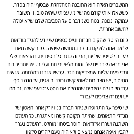
המשברים האלה הוא התובנה המחלחלת שבסוף יהיה בסדר. 
כששאלו אותי קודם מה שלומי, עניתי שיהיה טוב. זו תשובה 
עמוקה ונכונה, בטח כשמדברים על הסביבה שלנו שלא יכולה 
לחשוב אחרת".
כיזם הייטק שהקים חברות וגייס כספים שי יודע להגיד בוודאות 
ש"אם אתה לא קם בבוקר בתחושה שיהיה בסדר קשה מאוד 
לענות לטייטל של יזם, הרי זה כנגד כל הסיכויים. בהרצאות שלי 
אני מראה שהחיים של יזמות מלאי ירידות ועליות. יש יותר ירידות 
ומדי פעם עליות שמצדיקות הכל. עכשיו אנחנו במלחמה, אנשים 
מגויסים, יש מצב רוח לאומי קשה וכולנו דואגים, אז הנה נוסף 
עוד משהו לחיי היזמית שמנהלת את הסטארט־אפ שלה. זה מה 
יש ועם זה צריכים לעבוד".
שי סיפר על התקופה שניהל חברה בניו יורק אחרי האסון של 
מגדלי התאומים, שהיתה תקופה קשה ומאתגרת. כל העולם 
השתנה ושררו אי־ודאות וחוסר ביטחון מוחלט. "העולם נערך 
להבין איפה אנחנו נמצאים ולא היה טעם להרים טלפון 