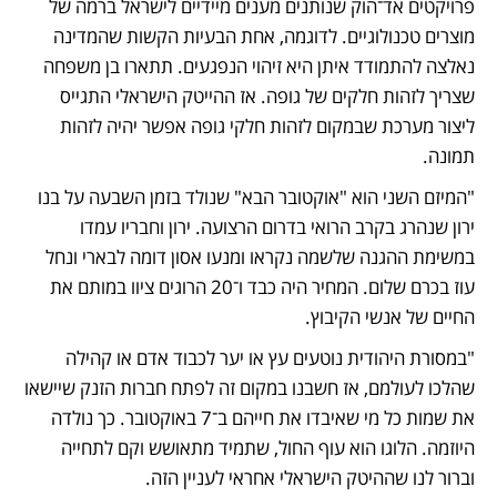
פרויקטים אד־הוק שנותנים מענים מיידיים לישראל ברמה של 
מוצרים טכנולוגיים. לדוגמה, אחת הבעיות הקשות שהמדינה 
נאלצה להתמודד איתן היא זיהוי הנפגעים. תתארו בן משפחה 
שצריך לזהות חלקים של גופה. אז ההייטק הישראלי התגייס 
ליצור מערכת שבמקום לזהות חלקי גופה אפשר יהיה לזהות 
תמונה.
"המיזם השני הוא "אוקטובר הבא" שנולד בזמן השבעה על בנו 
ירון שנהרג בקרב הרואי בדרום הרצועה. ירון וחבריו עמדו 
במשימת ההגנה שלשמה נקראו ומנעו אסון דומה לבארי ונחל 
עוז בכרם שלום. המחיר היה כבד ו־20 הרוגים ציוו במותם את 
החיים של אנשי הקיבוץ.
"במסורת היהודית נוטעים עץ או יער לכבוד אדם או קהילה 
שהלכו לעולמם, אז חשבנו במקום זה לפתח חברות הזנק שיישאו 
את שמות כל מי שאיבדו את חייהם ב־7 באוקטובר. כך נולדה 
היוזמה. הלוגו הוא עוף החול, שתמיד מתאושש וקם לתחייה 
וברור לנו שההיטק הישראלי אחראי לעניין הזה.