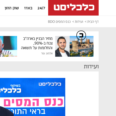
24/7
באזז
שוק ההון
דף הבית
ועידות
כנס המסים BDO
מחיר הבניין בארה"ב
צנח ב-90%,
כלכליסט
דיגיטל
והחלומות על תשואה
גבוהה התנפצו
אלמוג עזר
ועידות