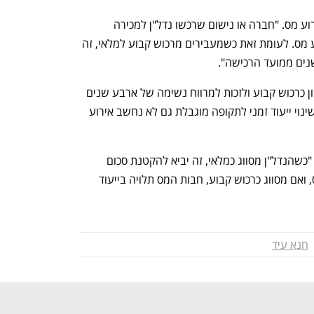
עיד הסב את תשומת הלב להימנעות מאירוע מס. "חברה או נישום שרכשו נדל"ן למכירה 
והחליטו לשנות ולייעדו לשכירות. זה אירוע מס. לעומת זאת כשמעבירים מרכוש קבוע למלאי, זה 
שנים ממועד הרכישה".
למתלבטים ממליץ עיד "לסווג בשלב ראשון כרכוש קבוע ולזכות למרווח נשימה של ארבע שנים 
לשנות דעתם בלי שזה ייחשב אירוע מס. שינוי ייעוד זמני לתקופה מוגבלת גם לא נחשב אירוע 
באשר למיסוי רווחים בלתי מחולקים אמר: "כשהנדל"ן מסווג כמלאי, זה יביא להקטנת סכום 
הרווחים הלא מחולקים שבגינם ישולם מס, ואם מסווג כרכוש קבוע, חבות המס תלויה בייעוד 
חנא עיד