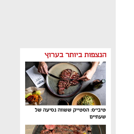
הנצפות ביותר בערוץ
טיבי'ס: הסטייק ששווה נסיעה של
שעתיים