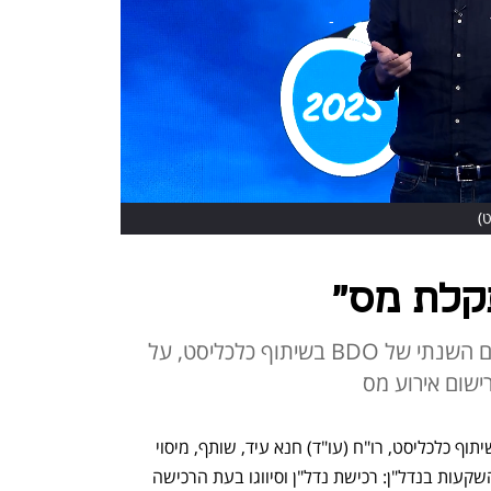
ט)
קלת מס"
רו"ח עיד דיבר במסגרת כנס המסים השנתי של BDO בשיתוף כלכליסט, על
מרישום אירוע מס
במסגרת כנס המסים השנתי של BDO בשיתוף כלכליסט, רו"ח (עו"ד) חנא עיד, שותף, מיסוי 
תאגידים ב־BDO, סקר נושא חם בתחום השקעות בנדל"ן: רכישת נדל"ן וסיווגו בעת הרכישה 