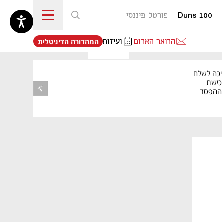
Duns 100
פורטל פיננסי
נפתח בכרטיסייה חדשה
הדואר האדום
ועידות
המהדורה הדיגיטלית
יכה לשלם
כישת
BASE: ההפסד
הרבעוני זינק ל-76