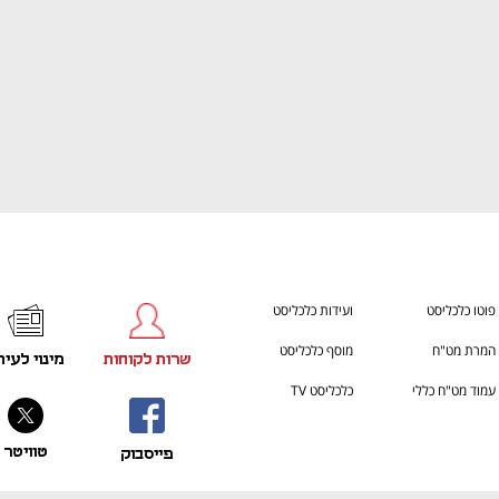
פוטו כלכליסט
ועידות כלכליסט
המרת מט"ח
מוסף כלכליסט
שרות לקוחות
מינוי לעית
עמוד מט"ח כללי
כלכליסט TV
טוויטר
פייסבוק