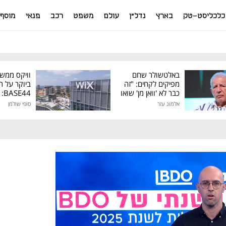
כלכליסט-טק
בארץ
נדל"ן
עולם
משפט
רכב
פנאי
מוסף
באלטשולר שחם
וויקס ממש
מפיקים לקחים: "זה
ביוקר על ר
כבר לא 'וואן מן' שואו
44
של גילעד"
אלמוג עזר
סופי שולמן
מיליון דולר