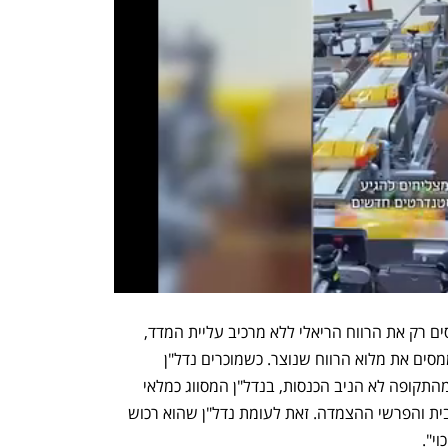
"כשנדל"ן שמסווג כרכוש קבוע נמכר, ממסים רק את הרווח הריאלי ללא מרכיב עליית המדד, 
לעומת דירות מגורים המסווגות כמלאי שממסים את מלוא הרווח שנוצר. כשמוכרים נדל"ן 
שממומן באמצעות הלוואות בעלים וחלק מהתקופה לא הניב הכנסות, בנדל"ן המסווג כמלאי 
מלוא הוצאות המימון יותרו בניכוי, גם הריבית והפרשי ההצמדה. זאת לעומת נדל"ן שהוא רכוש 
י".