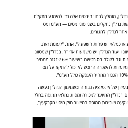
עיד אמר שכשנכנסים להשקעה בתחום הנדל"ן, מומלץ לבחון היבטים אלה כדי להימנע מתקלת 
מס שתגרום לתשלום מס מיותר. בעת רכישת נדל"ן נתקלים בשני סוגי מסים — מע"מ ומס 
אחר לנדל"ן למגורים. 
"ברכישת נדל"ן מסחרי, לסיווג כרכוש קבוע או כמלאי יש פחות השפעה", אמר. "לעומת זאת, 
בעת רכישת דירות מגורים להחלטה על סיווג וייעוד הנדל"ן יש משמעות אדירה. בנדל"ן שמסווג 
כמלאי, הרוכש יכול להתקזז על מס התשומות וגם לשלם מס רכישה בשיעור 6% שנגזר ממחיר 
העסקה, לא כולל מע"מ. בדירות מגורים המיועדות להשכרה הרוכש לא יכול להתקזז על מס 
לסיווג יש השפעה בעת המכירה, במיוחד בעידן של אינפלציה גבוהה וכשמימון הנדל"ן נעשה 
באמצעות הלוואות מבנקים או גופים אחרים. "נדל"ן המיועד למכירה ומסווג כמלאי ממוסה בחלק 
ב' לפקודת מס הכנסה, ונדל"ן המיועד להשקעה ושכירות ממוסה במישור חוק מיסוי מקרקעין", 