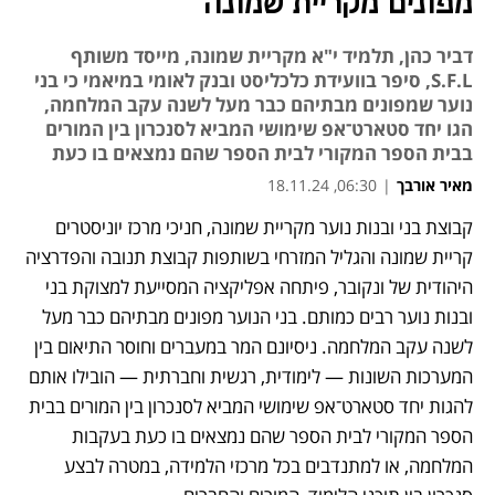
מפונים מקריית שמונה
דביר כהן, תלמיד י"א מקריית שמונה, מייסד משותף
S.F.L, סיפר בוועידת כלכליסט ובנק לאומי במיאמי כי בני
נוער שמפונים מבתיהם כבר מעל לשנה עקב המלחמה,
הגו יחד סטארט־אפ שימושי המביא לסנכרון בין המורים
בבית הספר המקורי לבית הספר שהם נמצאים בו כעת
מאיר אורבך
|
06:30, 18.11.24
קבוצת בני ובנות נוער מקריית שמונה, חניכי מרכז יוניסטרים 
קריית שמונה והגליל המזרחי בשותפות קבוצת תנובה והפדרציה 
היהודית של ונקובר, פיתחה אפליקציה המסייעת למצוקת בני 
ובנות נוער רבים כמותם. בני הנוער מפונים מבתיהם כבר מעל 
לשנה עקב המלחמה. ניסיונם המר במעברים וחוסר התיאום בין 
המערכות השונות — לימודית, רגשית וחברתית — הובילו אותם 
להגות יחד סטארט־אפ שימושי המביא לסנכרון בין המורים בבית 
הספר המקורי לבית הספר שהם נמצאים בו כעת בעקבות 
המלחמה, או למתנדבים בכל מרכזי הלמידה, במטרה לבצע 