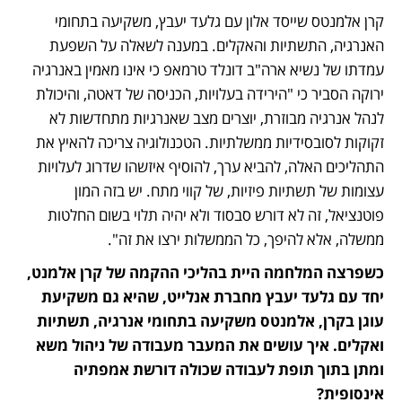
קרן אלמנטס שייסד אלון עם גלעד יעבץ, משקיעה בתחומי 
האנרגיה, התשתיות והאקלים. במענה לשאלה על השפעת 
עמדתו של נשיא ארה"ב דונלד טרמאפ כי אינו מאמין באנרגיה 
ירוקה הסביר כי "הירידה בעלויות, הכניסה של דאטה, והיכולת 
לנהל אנרגיה מבוזרת, יוצרים מצב שאנרגיות מתחדשות לא 
זקוקות לסובסידיות ממשלתיות. הטכנולוגיה צריכה להאיץ את 
התהליכים האלה, להביא ערך, להוסיף איזשהו שדרוג לעלויות 
עצומות של תשתיות פיזיות, של קווי מתח. יש בזה המון 
פוטנציאל, זה לא דורש סבסוד ולא יהיה תלוי בשום החלטות 
ממשלה, אלא להיפך, כל הממשלות ירצו את זה".
כשפרצה המלחמה היית בהליכי ההקמה של קרן אלמנט, 
יחד עם גלעד יעבץ מחברת אנלייט, שהיא גם משקיעת 
עוגן בקרן, אלמנטס משקיעה בתחומי אנרגיה, תשתיות 
ואקלים. איך עושים את המעבר מעבודה של ניהול משא 
ומתן בתוך תופת לעבודה שכולה דורשת אמפתיה 
אינסופית?