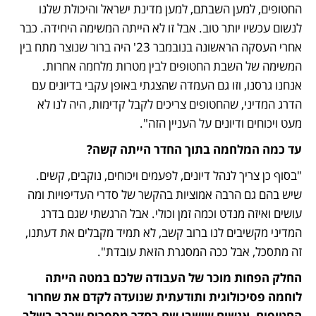
החטופים, למען השבתם, למען מדינת ישראל והיכולת שלנו 
לנשום עכשיו יותר טוב. אבל זו לא הייתה המשימה היחידה. כבר 
אחרי העסקה הראשונה בנובמבר 23' היה ברור שנוצר מתח בין 
המשימה של השבת החטופים לבין מטרות מלחמה אחרות. 
אנחנו גרסנו, וזו גם העמדה שהצגתי באופן עקבי בדיונים עם 
הדרג המדיני, שהחטופים צריכים לקבל קדימות, היה לנו לא 
מעט ויכוחים ודיונים על העניין הזה".
עד כמה המלחמה בתוך החדר הייתה קשה?
"בסוף כן צריך לנהל דיונים, לפעמים ויכוחים, נוקבים, קשים. 
שיש בהם גם הרבה אמוציות בהקשר של סדרי העדיפויות ומה 
עושים ואיזה מנדט וכמה זמן וכולי. אבל הרגשתי שגם בדרג 
המדיני מקשיבים לנו ברוב קשב, לא תמיד מקבלים את דעתנו, 
זה מתסכל, אבל ככה המסגרת הזאת עובדת".
החלק הפחות מוכר של העבודה שלכם במטה הייתה 
לוחמה פסיכולוגית ותודעתית שנועדה לקדם את שחרור 
החטופים. אנשים שישבו שם בחדר מספרים שכבר בשלב 