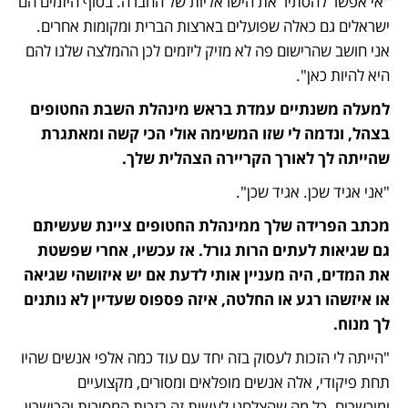
"אי אפשר להסתיר את הישראליות של החברה. בסוף היזמים הם 
ישראלים גם כאלה שפועלים בארצות הברית ומקומות אחרים. 
אני חושב שהרישום פה לא מזיק ליזמים לכן ההמלצה שלנו להם 
היא להיות כאן".
למעלה משנתיים עמדת בראש מינהלת השבת החטופים 
בצהל, ונדמה לי שזו המשימה אולי הכי קשה ומאתגרת 
שהייתה לך לאורך הקריירה הצהלית שלך. 
"אני אגיד שכן. אגיד שכן".
מכתב הפרידה שלך ממינהלת החטופים ציינת שעשיתם 
גם שגיאות לעתים הרות גורל. אז עכשיו, אחרי שפשטת 
את המדים, היה מעניין אותי לדעת אם יש איזושהי שגיאה 
או איזשהו רגע או החלטה, איזה פספוס שעדיין לא נותנים 
לך מנוח.
"הייתה לי הזכות לעסוק בזה יחד עם עוד כמה אלפי אנשים שהיו 
תחת פיקודי, אלה אנשים מופלאים ומסורים, מקצועיים 
ומוכשרים. כל מה שהצלחנו לעשות זה בזכות המסירות והכישרון 