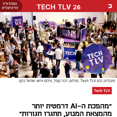
המהדורה
26 TECH TLV
הדיגיטלית
מינגלינג כנס Tech TLV
(צילום: דנה קופל, צילום וידאו: אוראל כהן)
Tech TLV
"מהפכת ה-AI דרמטית יותר
מהמצאת המנוע, תחגרו חגורות"