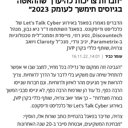
"חברות צריכות להיערך שההאטה
בגיוסים תימשך לעומק 2023״
הדברים נאמרו בפאנל באירוע Let’s Talk Cyber של
כלכליסט ודיסקונט. בפאנל השתתפו ד"ר גיא נבון, מנהל
Discountech, נטע רוזי, מייסדת וסמנכ"לית טכנולוגיות
ב-Parametrix, יניב ורדי, מנכ"ל Claroty ויואב
צרויה,שותף כללי בקרן JVP
עומר כביר
|
14:01, 16.11.22
"הגבינה זזה ממקום של גדילה בכל מחיר, למצב שבו אי אפשר 
להתחיל שיחה עם משקיע בלי לדבר על הדרך לרווחיות. צריך 
להראות איך מגיעים מהר לאיזון ולרווחיות. וגם חברות שגייסו 
הרבה כסף, כל עוד הן שורפות הרבה כסף, לא יגייסו סבבי המשך 
בצורה מוצלחת" – כך אמר יואב צרויה, שותף כללי בקרן JVP, 
באירוע Let’s Talk Cyber של כלכליסט ודיסקונט.
צרויה, שדיבר בפאנל בהנחיית כותב שורות אלו, הוסיף: 
"מבחינת המשקיעים, אבטחת סייבר ב-20 שנה האחרונות 