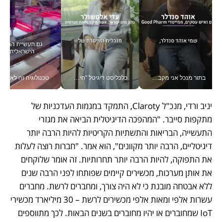
בתור מנכל אני מקבל מאות החלטות ביום, וה- Galaxy Z Fold8 Ultra עוזר לי לחתוך אותן מהר יותר_v
כלכליסט דיגיטל "חינוך הוא המשימה של החיים שלי"_v
טכנולוגיה זה לא רק בהייטק: גם תעשיי
יניב ורדי, מנכ"ל Claroty, התמקד במגמות העדכניות של 
מתקפות סייבר. "המהפכה הדיגיטלית הביאה את מגזרי 
התעשייה, הבריאות והתשתיות הקריטיות להיות הרבה יותר 
דיגיטליים, הרבה יותר מקוונים", הוא אמר. "חברות רוצה לעלות 
את התפוקה, להיות הרבה יותר תחרותיות. זה אומר שלוקחים 
את אותן מערכות, מכשירים קיימים שפותחו לפני הרבה שנים 
ללא אבטחה מובנת כי לא היה צורך, ומחברים לרשת. מחברים 
עשרות אלפי ומאות אלפי מכשירים לרשת – 30 מיליארד מכשירי 
IoT שמחוברים או יהיו מחוברים בשנים הבאות. לכך מתווספים 