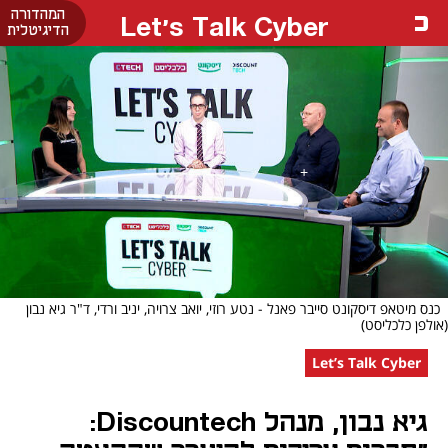
המהדורה
Let's Talk Cyber
הדיגיטלית
כנס מיטאפ דיסקונט סייבר פאנל - נטע רוזי, יואב צרויה, יניב ורדי, ד"ר גיא נבון
(אולפן כלכליסט)
Let’s Talk Cyber
גיא נבון, מנהל Discountech: