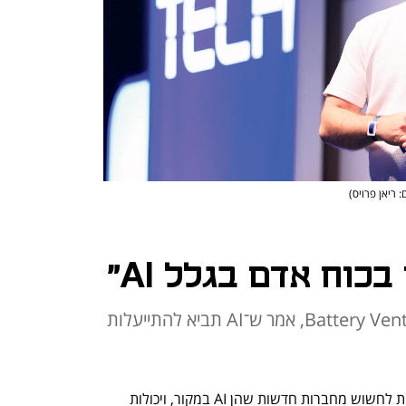
: ריאן פרויס)
בכוח אדם בגלל AI"
ברק שוסטר גויכמן, שותף ב־Battery Ventures, אמר ש־AI תביא להתייעלות
"הרבה חברות שחשות כיום בטוחות צריכות לחשוש מחברות חדשות שהן AI במקור, ויכולות 