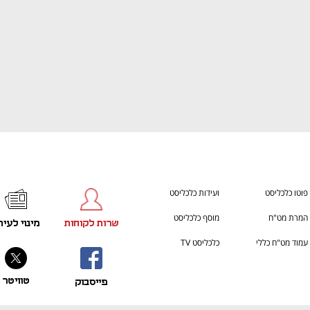
פוטו כלכליסט
ועידות כלכליסט
המרת מט"ח
מוסף כלכליסט
שרות לקוחות
מינוי לעית
עמוד מט"ח כללי
כלכליסט TV
טוויטר
פייסבוק