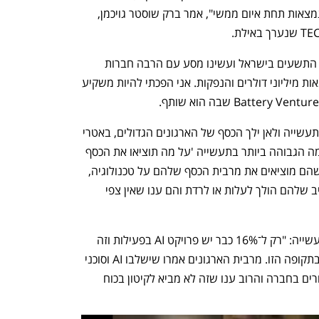
לסכן את מעמדן. הרבה טכנולוגיות ליבה נמצאות תחת איום ממשי", אמר ברק שוסטר גויכמן, 
"קרן באטרי ונצ'רס פעילה מתחילת שנות התשעים בישראל ועשינו מסע עם הרבה חברות 
מהדולר הראשון שלהן עד להכנסות של מאות מיליוני דולרים והנפקות. אני הפכתי להיות משקיע 
הוא הוסיף כי "כדי לדעת מה העתיד של התעשייה ולאן ילך הכסף של הארגונים הגדולים, באטרי 
עושה סקר בכל רבעון ושואלת בכירים ברמה הגבוהה ביותר בתעשייה 'על מה תוציאו את הכסף 
ב־24 החודשים הקרובים?'. אנחנו רואים שהם מוציאים את מרבית הכסף שלהם על טכנולוגיה, 
שירותים פיננסיים ועוד. שאלנו אם התקציב שלהם הולך לעלות או לרדת והם ענו שאין צפי 
שוסטר גויכמן הרחיב על החיבור ל־AI בתעשייה: "רק ל־16% כבר יש פרויקט AI בפעילות וזה 
נתון לא גבוה, אבל הוא בגידול משמעותי בתקופה הזו. מרבית הארגונים אמרו שישלבו AI וסוכני 
AI בארגון. שאלנו אם הסוכנים גרמו לפיטורים בחברה והרוב ענו שזה לא מביא לקיטון בכוח 