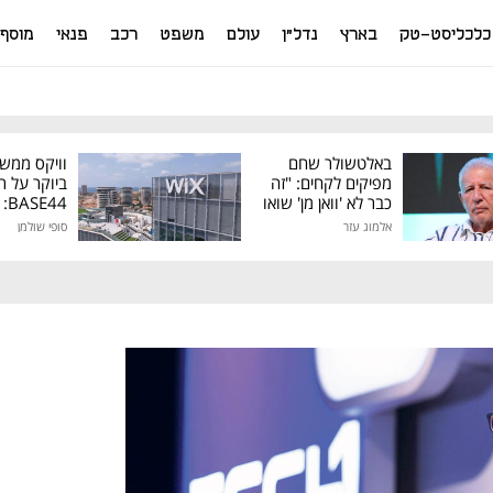
כלכליסט-טק
בארץ
נדל"ן
עולם
משפט
רכב
פנאי
מוסף
באלטשולר שחם
וויקס ממש
מפיקים לקחים: "זה
ביוקר על ר
כבר לא 'וואן מן' שואו
44
של גילעד"
אלמוג עזר
סופי שולמן
מיליון דולר