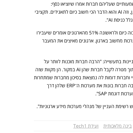
שוסטר גויכמן שיתף מה הם הדברים המשמעותיים שעליהם חברות אמרו שיוציאו כסף: 
"לאחרונה זה היה בעיקר ענן ותשתיות ענן, וזה AI והוא הדבר הכי חשוב כיום לתאגידים. תקציבי 
כניסת AI".
הוא הרחיב ש"תשתיות ענן אינן במקום גבוה כיום ולראשונה 51% מהארגונים אומרים שיעבירו 
את מרבית פעילותם לענן, יותר מאשר מערכות מחשוב בארגון. ארגונים מאיצים את המעבר 
שוסטר גויכמן הוסיף שיש שתי מגמות מעניינות בתעשייה: "הרבה חברות מוכנות לוותר על 
סיילספורס וכדומה לחברות סטארט־אפ מתוך מטרה לקבל חברות שהן AI במקור. הן מקוות שזה 
יחזק את הנוכחות של AI בארגונים. מאנדיי וחברות דומות לה נמצאות בסיכון מחברות שמתחרות 
בהן דרך סוכני AI. מגמה נוספת היא שהרבה חברות בונות את מערכות ה־ERP שלהן דרך 
בינה מלאכותית
ועידת Tech1