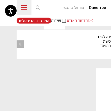
Duns 100
פורטל פיננסי
נפתח בכרטיסייה חדשה
הדואר האדום
ועידות
המהדורה הדיגיטלית
יכה לשלם
כישת
BASE: ההפסד
הרבעוני זינק ל-76