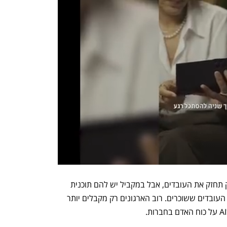
"רוב המנהלים הבכירים מעריכים ש־AI רק תחזק את העובדים, אבל במקביל יש להם תוכנית 
לשימור כוח האדם בלי להעלות את מספר העובדים ששוכרים. רוב הארגונים רק מקבלים יותר 