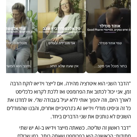
בתור מנכל אני מקבל מאות החלטות ביום, וה- Galaxy Z Fold8 Ultra עוזר לי לחתוך אותן מהר יותר_v
אין שעה שלא התעסקתי במשבר - טל אלכסנדרוביץ’ שגב מנהלת משברים תקשורתיים מכל מקום עם ה- Galaxy Z Fold8 Ultra שלה_v
חינוך הוא המש
"הדבר השני הוא איטרציה מהירה. אם לייצר וידיאו לוקח הרבה 
זמן, אני יכול לכתוב את הפרומפט ואז ללכת לקרוא כלכליסט 
לאורך היום, וזה יהפוך אותי ללא יעיל בעבודה שלי. אז למדנו את 
כל זה וניסינו מודלי וידיאו AI ג’נרטיביים אחרים, והבנו שהמודלים 
השונים לא נותנים את שני הדברים ביחד. 
"דבר ראשון זה שליטה. כשאתה מייצר וידיאו ב-AI יש שתי 
מתודות: הראשונה היא בפרומפט שאתה כותב, כמו שכולם 