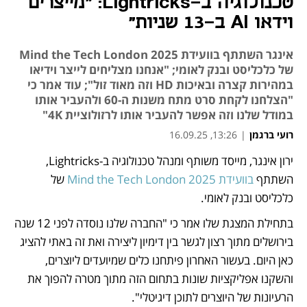
טכנולוגיה ב-Lightricks: "מייצרים
וידאו AI ב-13 שניות"
אינגר השתתף בוועידת Mind the Tech London 2025
של כלכליסט ובנק לאומי; "אנחנו מצליחים לייצר וידיאו
במהירות קצרה ובאיכות HD וזה מאוד זול"; עוד אמר כי
"הצלחנו לקחת סרט מתח משנות ה-60 ולהעביר אותו
במודל שלנו וזה אפשר להעביר אותו לרזולוציית 4K"
רועי ברגמן
|
13:26, 16.09.25
ירון אינגר, מייסד משותף ומנהל טכנולוגיה ב-Lightricks, 
נפתח בכרטיסייה חדשה
השתתף 
בוועידת Mind the Tech London 2025
 של 
כלכליסט ובנק לאומי. 
בתחילת המצגת שלו אמר כי "החברה שלנו נוסדה לפני 12 שנה 
בירושלים מתוך רצון לגשר בין דימיון ליצירה ואת זה באתי להציג 
כאן היום. בעשור האחרון פיתחנו כלים שמיועדים ליוצרים, 
והשקנו אפליקציות שונות בתחום הזה מתוך מטרה להפוך את 
הרעיונות של היוצרים לתוכן דיגיטלי". 