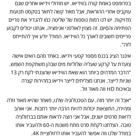
בפרומפט באמת קורה בווידיאו. יש מודולי וידיאו אחרים שגם 
עוקבים אחרי ההוראות, אבל מאוד קשה לתאר בטקסט תנועות 
מדויקות. יש לנו רמות נוספות של שליטה כמו להגדיר את פריים 
הפתיחה והסיום. זה מצוין לאולפני אנימציה. אנחנו יכולים לקבוע 
פריימים חשובים לאורך כל הווידיאו. המודל יודע איך להתייחס 
לזה". 
אינגר הציג בכנס מספר קטעי וידיאו. באחד מהם רואים אישה 
צועדת על קרקע שעליה שלוליות מים שבהן משתקפת השמש. 
"הדבר המדהים ביותר הוא שאת הווידיאו שהצגתי לקח רק 13 
שניות לייצר. אנחנו מצליחים לייצר וידיאו במהירות קצרה 
ובאיכות HD וזה מאוד זול. 
“אבל זה יותר מזה. עם הטכנולוגיה שלנו, מאחר שהיא מאוד זולה 
ומהירה, התוצאות יכולות להיות הרבה יותר רחבות. אני אוהב 
לראות סרטים ישנים, אבל אני רוצה לראות אותם בברזולציה 
טובה. הצלחנו לקחת סרט מתח משנות ה-60 ולהעביר אותו 
במודל שלנו וזה אפשר להעביר אותו לרזולוציית 4K. 