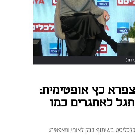
י דוד)
צפרא כץ אופטימית:
גל לאתגרים כמו
חה בכנס TechTLV של כלכליסט בשיתוף בנק לאומי ופאפאיה: