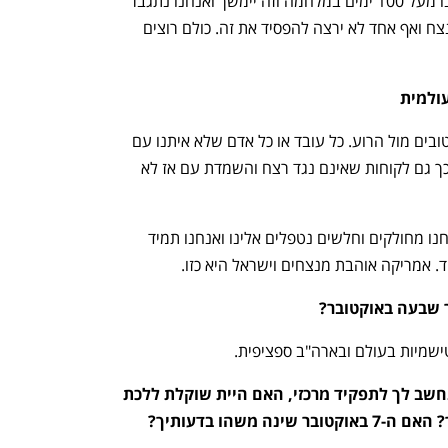
החיבוק שנתנו להם ואני מודה להם. אנחנו מעל 100 ימים במלחמה וזה יימשך ואנחנו נתגבר 
על זה. זה לא ספרינט וזה מרתון ואנחנו ננצח ואף אחד לא ירצה להפסיד את זה. כולם רוצים 
עולמית
בשבילי זה ברור מאליו אנחנו תמיד עם הטובים מול הרוע. כל עובד או כל אדם שלא איתנו עם 
הטוב וכנראה אנחנו לא המקום בשבילך וכך גם לקוחות שאינם נגד רצח והשמדת עם אז לא 
היהודים קיימים אלפי שנים וכל פעם שאנחנו מחולקים וחלשים נטפלים אלינו ואנחנו תמיד 
ד. אמריקה אוהבת מנצחים וישראל היא כזו.
 שבעה באוקטובר?
שמיות בעולם ובארה"ב ספציפית. 
קראתי שהממשל של הנשיא טראמפ נחשב לך לתפקיד מרכזי, האם היית שוקלת ללכת 
 משהו בדעותיך?