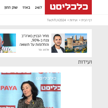
24/7
באזז
שוק ההון
דף הבית
ועידות
TechTLV2024
מחיר הבניין בארה"ב
צנח ב-90%,
והחלומות על תשואה
גבוהה התנפצו
אלמוג עזר
ועידות