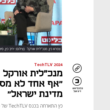
HD
צפרא כץ, מנכ"לית אורקל
(צילום: יריב כץ, סינ
TechTLV 2024
מנכ"לית אורקל 
״אף אחד לא מסת
כלכליסט
מדינת ישראל״
דיגיטל
כץ התאר