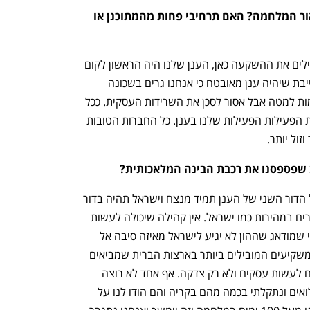
מה התוכניות שלך לסניף הישראלי לאור המלחמה? האם תרחיבי פחות מהמתוכנן או 
אסור להגיד דברים כאלה לידי. אנחנו מכפילים את ההשקעה כאן, הענן שלנו היה הראשון לקום 
בלי חוזה ובלי הבטחה ממישהו. ישראל חייבת שיהיה ענן מאובטח כי אנחנו גרים בשכונה 
גרועה. הענן חייב להיות בעומק של 9 קומות למטה אבל אסור לסכן את השרידות העסקית. ככל 
שהעסקים שלנו גדלים אני מגדילה כאן את הפעילות הפעילות שלנו בענן. כל החברות הטובות 
שפספסנו את רכבת הבינה המלאכותית?
אמרו עלינו שפספסנו את רכבת הענן אבל הדור השני של הענן תמיד מנצח וישראל תהיה בדור 
השני של ה-AI. אף אחד לא מסתגל לאתגרים במהירות כמו ישראל. אין קהילה שיכולה לעשות 
התאמות כמו ישראל ואתם תראו את זה. מי שמודאג שההון לא יגיע לישראל מאיזה סיבה אל 
תדאגו. היום בבוקר קיבלתי דואר מאחד המשקיעים המובילים ביותר בארצות הברית שמביאים 
משלחת של משקיעים לישראל. כולם באים לעשות עסקים ולא רק צדקה. אף אחד לא רוצה 
לפספס עסקים. יש לנו מספר אנשים במילואים ונתקלתי בכמה מהם בקריה והם הודו לנו על 