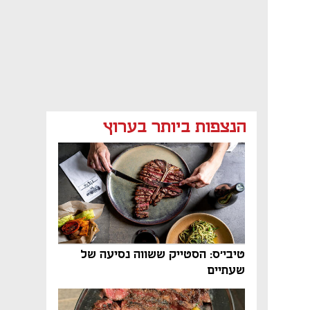
הנצפות ביותר בערוץ
טיבי'ס: הסטייק ששווה נסיעה של
שעתיים