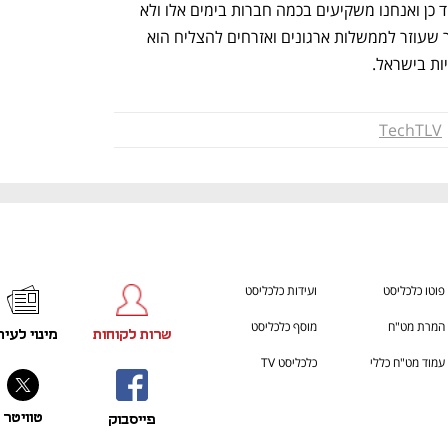
לצוות הישראלי שלי אני אומרת תגידו תמיד כן ואנחנו משקיעים בכמה חברות בימים אלו ולא 
רוצה לצמצם אנחנו מאוד פתוחים וכל דבר שעוזר לממשלות ארגונים ואזרחים להצליח הוא 
ות בישראל.
TechTLV
פוטו כלכליסט
ועידות כלכליסט
המרת מט"ח
מוסף כלכליסט
שרות לקוחות
מינוי לעית
עמוד מט"ח כללי
כלכליסט TV
טוויטר
פייסבוק