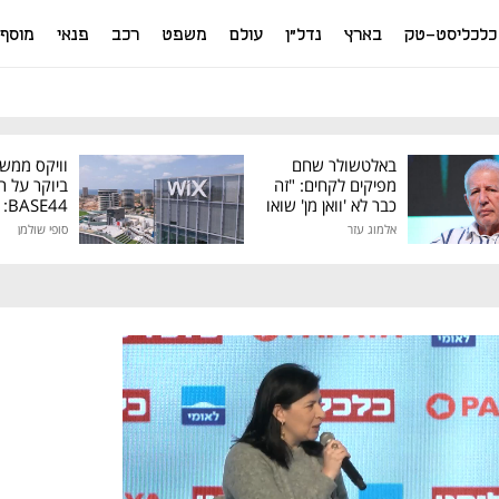
כלכליסט-טק
בארץ
נדל"ן
עולם
משפט
רכב
פנאי
מוסף
באלטשולר שחם
וויקס ממש
מפיקים לקחים: "זה
ביוקר על ר
כבר לא 'וואן מן' שואו
44
של גילעד"
אלמוג עזר
סופי שולמן
מיליון דולר