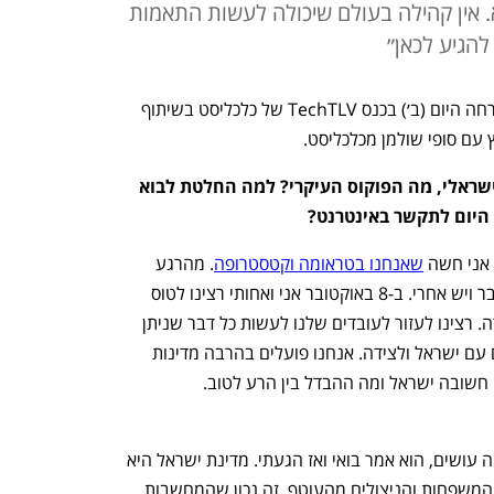
. אין קהילה בעולם שיכולה לעשות התאמות
להגיע לכאן״
צפרא כץ, מנכ"לית אורקל העולמית, התארחה היום (ב׳) בכנס TechTLV של כלכליסט בשיתוף 
 עם סופי שולמן מכלכליסט.
כשאת מבקרת בימים אלה במשרדך הישראלי, מה הפוקוס העיקרי? למה החלטת לבוא 
 היום לתקשר באינטרנט?
שאנחנו בטראומה וקטסטרופה
. מהרגע 
הראשון ישר ידענו שיש לפני ה-7 באוקטובר ויש אחרי. ב-8 באוקטובר אני ואחותי רצינו לטוס 
לכאן במהירות וידענו שנהיה נטל ולא עזרה. רצינו לעזור לעובדים שלנו לעשות כל דבר שניתן 
ושמנו בכל האתרים שלנו שאנחנו עומדים עם ישראל ולצידה. אנחנו פועלים בהרבה מדינות 
הייתי בזום עם נשיא המדינה וסיפרנו לו מה עושים, הוא אמר בואי ואז הגעתי. מדינת ישראל היא 
לא רק החיילים הגיבורים שראיתי - זה גם המשפחות והניצולים מהעוטף. זה נכון שהמחשבות 