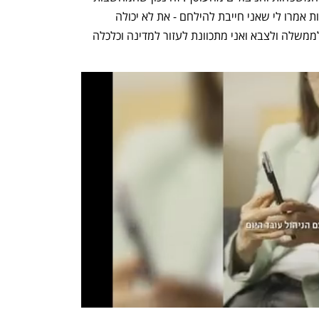
שלנו עם האובדן אבל כאשר נפלתי לעצבות אמרו לי שאני חייבת להילחם - את לא יכולה 
להרשות לעצמך ליפול. אנחנו כאן לעזור לממשלה ולצבא ואני מתכוונת לעזור למדינה וכלכלה 