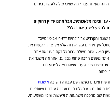
אני עסוקה בשתי משרות לפחות בימים אלה וזה מעל ומעבר למה שאני יכולה לעשות בימים 
אורקל נמצאת בכל המקומות הנכונים - ענן ובינה מלאכותית, אבל אתם עדיין רחוקים 
נת להגיע לשם, אם בכלל?
לנו זה הכל מתחיל בעולם ההנדסה בצורה שונה והקרדיט צריך להיות ללארי אליסון מייסד 
החברה ולצוות הטכני. הוא אף פעם לא מסתכל איך אחרים עשו את זה אלא איך צריך לעשות את 
זה. הענן שלנו מהיר יותר מכל השאר. הרעיון הוא שאתה משלם עבור כל דקה בענן אם אתה 
מסיים משימה בעשירית שניה ולא בשניה אתה משלם הרבה פחות מכל ענן אחר וזה משנה את 
המשוואה לחברות וסטארטאפים. אנחנו תמיד חשים שכל פעם מישהו רוצה לפגוע בנו 
ו פחות.
ולשנות 
. אם נוכל  לשנות דברים מהותיים כמו הצלת חיים ועל זה עובדים ושותפיות 
שיש לנו גם כאן בישראל. אנחנו יכולים לעשות שם מהפכה משמעותית ולעשות שינוי משמעותי. 