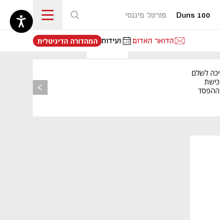
Duns 100
פורטל פיננסי
נפתח בכרטיסייה חדשה
הדואר האדום
ועידות
המהדורה הדיגיטלית
יכה לשלם
כישת
BASE: ההפסד
הרבעוני זינק ל-76