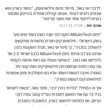
לדברי שי גואל, מייסד מיזם מילואימטק, "הסוד בארץ הוא
שכולם רוצים לעזור. אנחנו קהילה אחידה בהייטק ואנחנו
רוצים לדחוף אחד את השני קדימה"
אורנה יפת
|
17:28, 10.11.25
"מיזם MiluimTech הוקם לפני שנה כשהרגשתי שיש פער 
בשוק הישראלי - מילואימניקים חוזרים מהשירות ומתקשים 
להשתלב בחברה", כך סיפר שי גואל, מנהל השקעות בקרן 
שרונה ונצ'רס ומייסד מיזם MiluimTech בכנס ישראל 2.0 של 
כלכליסט ואנו באנו. "בשיתוף פעולה עם רשת ארומה הקמתי 
את קפה בחזית שבמסגרתה מילואימניקים ישתו קפה יחד. 
המטרה איננה לעשות השמה אלא נטו השתלבות ומתן אפשרות 
למילואימניקים לעשות נטוורק".
איך זה התחיל? "נולדתי בוירג'יניה", סיפר גואל, "ובאתי לישראל 
בגיל 15 עם אחי התאום לתוכנית נעל"ה (נוער עולה לפני 
הורים). ואז החלטתי להישאר בארץ. התאהבתי בתוכנית 