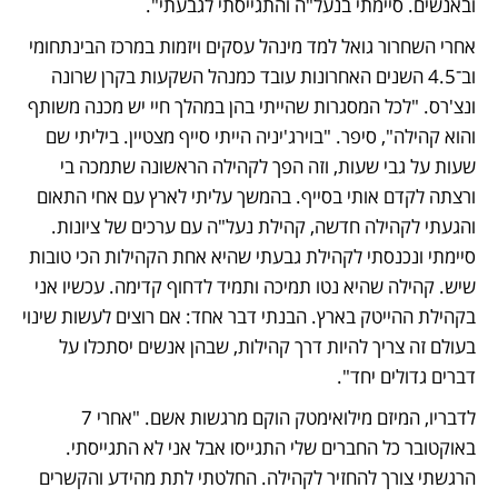
ובאנשים. סיימתי בנעל"ה והתגייסתי לגבעתי". 
אחרי השחרור גואל למד מינהל עסקים ויזמות במרכז הבינתחומי 
וב־4.5 השנים האחרונות עובד כמנהל השקעות בקרן שרונה 
ונצ'רס. "לכל המסגרות שהייתי בהן במהלך חיי יש מכנה משותף 
והוא קהילה", סיפר. "בוירג'יניה הייתי סייף מצטיין. ביליתי שם 
שעות על גבי שעות, וזה הפך לקהילה הראשונה שתמכה בי 
ורצתה לקדם אותי בסייף. בהמשך עליתי לארץ עם אחי התאום 
והגעתי לקהילה חדשה, קהילת נעל"ה עם ערכים של ציונות. 
סיימתי ונכנסתי לקהילת גבעתי שהיא אחת הקהילות הכי טובות 
שיש. קהילה שהיא נטו תמיכה ותמיד לדחוף קדימה. עכשיו אני 
בקהילת ההייטק בארץ. הבנתי דבר אחד: אם רוצים לעשות שינוי 
בעולם זה צריך להיות דרך קהילות, שבהן אנשים יסתכלו על 
דברים גדולים יחד".
לדבריו, המיזם מילואימטק הוקם מרגשות אשם. "אחרי 7 
באוקטובר כל החברים שלי התגייסו אבל אני לא התגייסתי. 
הרגשתי צורך להחזיר לקהילה. החלטתי לתת מהידע והקשרים 