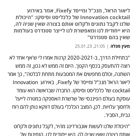
ליאור הראל, מנכ"ל ומייסד Fixefy, אמר באירוע
Innovation cocktail של כלכליסט וסיסקו: "היכולת
שלנו לקבל נתונים ולקלוט אותם בצורה שאין שניה לה,
היא ייחודית לנו ומאפשרת לנו לייצר סטנדרט בעולמות
שאין בהם סטנדרט"
מעין מנלה
|
21:05, 25.01.23
"בתחילת הדרך, ב-2020-2021 קרנות אמרו לי ש'אף אחד לא 
רוצה להתעסק בכסף הקטן'. היום זה ממש לא נכון, זה ממש 
השתנה, וכולם מחפשים את המטבעות מתחת לבלטה", כך אמר 
ליאור הראל מנכ"ל ומייסד של Fixefy,  באירוע Innovation 
cocktail של כלכליסט וסיסקו. החברה שבראשה הוא עומד 
עוסקת בעולם הפיננסי של שרשרת האספקה במטרה לייעל 
ולחסוך עלויות. לכן, המצב הכלכלי בעולם דווקא נותן להם רוח 
גבית, הסביר. 
"היכולת שלנו לעשות אונבורדינג מהיר, לקבל נתונים ולקלוט 
אותם בצורה שאין שניה לה, היא ייחודית לנו. הזמינות של 