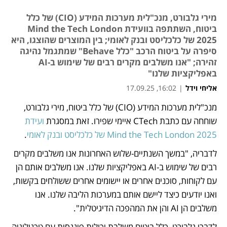
מירי גלבורט, מנכ"לית מערכות המידע (CIO) של כלל
ביטוח, השתתפה בוועידת Mind the Tech London
2025 של כלכליסט ובנק לאומי; בין המוצרים שהוצגו, היא
סיפרה על ביטוח הרכב "כלל Behave" שמתגמל נהיגה
זהירה; "אנו משלבים מקרים רבים של שימוש ב-AI
באפליקציות שלנו"
אליחי וידל
|
16:02, 17.09.25
מנכ"לית מערכות המידע (CIO) של כלל ביטוח, מירי גלבורט, 
נפתח בכרטיסייה חדשה
שוחחה עם כתבת CTech איימי שפירו. זאת במסגרת 
ועידת 
Mind the Tech London 2025 של כלכליסט ובנק לאומי
.
לדבריה, "במשך השנתיים-שלוש האחרונות אנו משלבים מקרים 
רבים של שימוש ב-AI באפליקציות שלנו. אנו משלבים אותם הן 
עם לקוחות, סוכנים אחרים או יישומים אחרים ששולחים בקשות, 
ואנו יודעים כיצד ליישם אותם במערכות הליבה שלנו. אנו 
משלבים הן AI והן את המהפכה הדיגיטלית".
לדברי גלבורט, כלל ביטוח משלבת יכולות פיננסית עם טכנולוגיה 