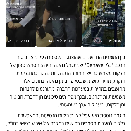
טכנולוגיה זה לא רק בהייטק: גם תעשיית המזון הישראלית מאמצת כלי AI, אוטומציה וניתוח דאטה בזמן אמת
בתור מנכל אני מקבל מאות החלטות ביום, וה- Galaxy Z Fold8 Ultra עוזר לי לחתוך אותן מהר יותר_v
בתפקידים כאלה אי אפשר לח
בין המוצרים החדשניים שהוצגו, היא סיפרה על מוצר ביטוח 
הרכב "כלל Behave" שמתגמל נהיגה זהירה: הסמארטפון של 
הלקוח משמש כחיישן המודד התנהגויות נהיגה כמו בלימות 
חזקות, מהירות ושימוש בטלפון בזמן נהיגה. נתונים אלו 
מחושבים במהירות במערכות החברה ומתורגמים להנחות 
משמעותיות לנהגים, ובכך מפחיתים סיכונים הן לחברת הביטוח 
והן ללקוח, ומעניקים ערך משמעותי.
דוגמה נוספת היא אפליקציית ביטוח הנסיעות, המאפשרת 
ללקוח להעלות מסמכים רפואיים במקרה של אירוע רפואי בחו"ל, 