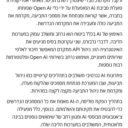
ולקבל מקדמה, מבלי שיצטרך לשלם מכיסו. מאחורי אפליקציה זו 
פועלת סביבת AI המופעלת על ידי כלי Open AI שפותחו 
בחברה, אשר קוראת ומנתחת את מסמכי התביעה, מקדמת את 
התביעה כולה ומעבירה את המקדמה הנדרשת.
האימוץ של AI בכלל ביטוח הוא נרחב ומשולב עמוק במערכות 
הליבה. לדברי גלבורט, שני עקרונות בסיס מניעים את 
האינטגרציה הזו: ניהול API מתקדם המאפשר חיבור לאלפי 
שירותים חיצוניים, ושימוש נרחב בשירותי Open AI ופלטפורמות 
רבות נוספות.
פתרונות AI גנרטיבי משולבים בתהליכים קריטיים כמו ניהול 
תביעות, שבו המערכת מנתחת מסמכים שהלקוח מעלה, 
ומקדמת את ניהול התביעה מקצה לקצה במהירות. 
בתהליך הפקת פוליסה, ה-AI מאמת את כל המסמכים הנדרשים 
כדי להבטיח את תקינותם והשלמתם. בנוסף, כלל מפעילה 
צ'אטבוטים מבוססי AI ומגוון רחב של שימושים נוספים בבינה 
מלאכותית, המשולבים במערכות הליבה שלה.