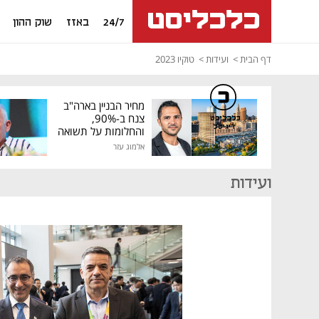
24/7
באזז
שוק ההון
דף הבית
ועידות
טוקיו 2023
מחיר הבניין בארה"ב
צנח ב-90%,
כלכליסט
דיגיטל
והחלומות על תשואה
גבוהה התנפצו
אלמוג עזר
ועידות