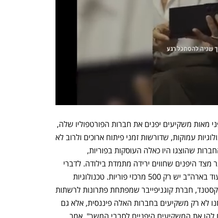
בכנס שהתקיים אתמול הציגה צ'רטרד בפני מאות משקיעים יפנים את חברות הפורטפוליו שלה, 
רובן פועלות בתחומי הדיפ טק, כלומר טכנולוגיות עמוקות, שדורשות זמני פיתוח ארוכים ולרוב לא 
מתאימות לקרנות הון סיכון קלאסיות. בין החברות שהוצגו היו כאלה העוסקות בפוריות, 
טכנולוגיות שמושכות את העניין הרב ביותר מצד היפנים שחווים ירידה מתמדת בילודה. לדברי 
מלאכי, יש כיום ביפן 600 מרכזי פוריות, בעוד בארה"ב יש רק 500 מרכזי פוריות. טכנולוגיות 
נוספות שהוצגו היו של חברת הרחפנים אקסטנד, חברת קוגניפייבר שמפתחת פתרונות לרשתות 
תקשורת פוטוניות ועוד כ-15 חברות. "אנחנו לא רק משקיעים בחברות האלה פיננסית, אלא גם 
מפתחים עבורן את השוק העתידי ומביאים להן את המשקיעים היפניים לסבבי המשך", אמר 