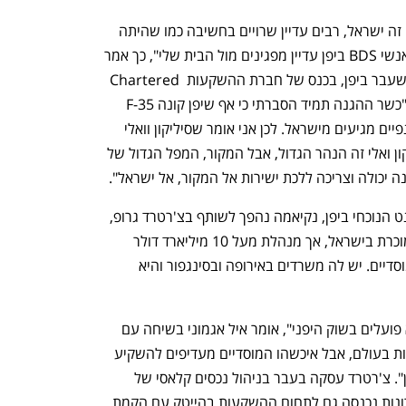
"מרבית היפנים לא מכירים ולא יודעים מה זה ישראל, רבים עדיין שרויים בחשיבה כמו שהיתה 
בשנות השבעים בתקופת החרם הערבי. אנשי BDS ביפן עדיין מפגינים מול הבית שלי", כך אמר 
יסוהידה נקיאמה, שר החוץ ושר ההגנה לשעבר ביפן, בכנס של חברת ההשקעות Chartered 
Groupשהתקיים אתמול בטוקיו. לדבריו, "כשר ההגנה תמיד הסברתי כי אף שיפן קונה F-35 
מארה"ב, בפועל מיכל הדלק, הקסדה והכנפיים מגיעים מישראל. לכן אני אומר שסיליקון וואלי 
הוא לא המקור של הידע והחדשנות. סיליקון ואלי זה הנהר הגדול, אבל המקור, המפל הגדול של 
נה יכולה וצריכה ללכת ישירות אל המקור, אל ישראל".
בינואר האחרון, לאחר שלא נבחר לפרלמנט הנוכחי ביפן, נקיאמה נהפך לשותף בצ'רטרד גרופ, 
שייסד אייל אגמוני. היא אמנם כמעט לא מוכרת בישראל, אך מנהלת מעל 10 מיליארד דולר 
שאת רובם המכריע היא מגייסת מגופים מוסדיים. יש לה משרדים באירופה ובסינגפור והיא 
"אני לא מבין איך המוסדיים הישראלים לא פועלים בשוק היפני", אומר איל אגמוני בשיחה עם 
"כלכליסט". "יפן היא אחת הכלכלות הגדולות בעולם, אבל איכשהו המוסדיים מעדיפים להשקיע 
ברומניה ומדינות אחרות ולא נחשפים ליפן". צ'רטרד עסקה בעבר בניהול נכסים קלאסי של 
חברות השקעה פרטיות, אך בשנים האחרונות נכנסה גם לתחום ההשקעות בהייטק עם הקמת 