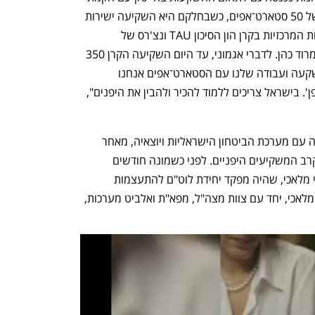
זרוע הון סיכון. היא כבר בנתה פורטפוליו של 50 סטארט־אפים, כשבחלקם היא השקיעה ישירות 
ובאחרים באמצעות היותה אחת המשקיעות המרכזיות בקרן הון הסיכון TAU ונצ'רס של 
אוניברסיטת תל אביב, שמנוהלת על ידי נמרוד כהן. לדברי אגמוני, עד היום השקיעה הקרן 350 
מיליון דולר בישראל. "גם בכל הקשור להשקעה ועבודה שלנו עם הסטארט־אפים אנחנו 
מאמינים בשיטה 'נולד בישראל, מיוצר ביפן'. בישראל צריכים ללמוד להכיר ולהבין את היפנים", 
לאחרונה מעמיקה צ'רטרד את הקשר שלה עם מערכת הביטחון הישראליות ויוצאיה, מאחר 
שהעניין בטכנולוגיות בתחום הזה גובר בקרב המשקיעים היפניים. לפני כשמונה חודשים 
הצטרף לקרן כשותף כללי תא"ל במיל' רמי מלאכי, שהיה מפקד יחידת לוט"ם להתעצמות 
טכנולוגית־מבצעית בצה"ל.  ב-2016 זכה מלאכי, יחד עם צוות מצה"ל, מפא"ת ואלביט מערכות, 