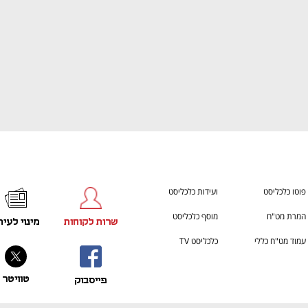
פוטו כלכליסט
ועידות כלכליסט
המרת מט"ח
מוסף כלכליסט
שרות לקוחות
מינוי לעית
עמוד מט"ח כללי
כלכליסט TV
טוויטר
פייסבוק