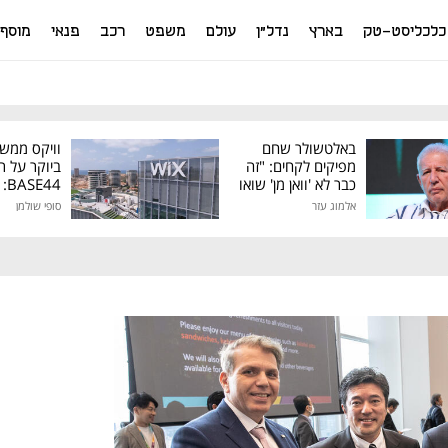
כלכליסט-טק
בארץ
נדל"ן
עולם
משפט
רכב
פנאי
מוסף
באלטשולר שחם
וויקס ממש
מפיקים לקחים: "זה
ביוקר על ר
כבר לא 'וואן מן' שואו
44
של גילעד"
אלמוג עזר
סופי שולמן
מיליון דולר