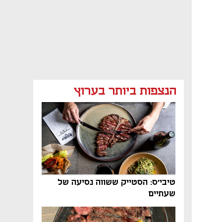
הנצפות ביותר בערוץ
טיבי'ס: הסטייק ששווה נסיעה של
שעתיים