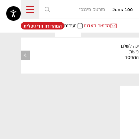
Duns 100
פורטל פיננסי
נפתח בכרטיסייה חדשה
הדואר האדום
ועידות
המהדורה הדיגיטלית
יכה לשלם
כישת
BASE: ההפסד
הרבעוני זינק ל-76