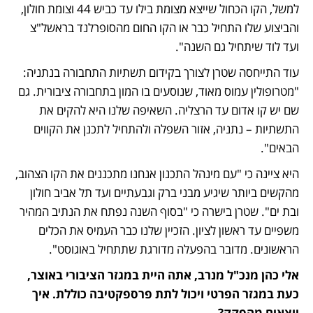
למשל, הקו הכחול שייצא מצומת בילו עד כביש 44 וצומת חולון, 
והביצוע שלו התחיל כבר או הקו החום מהסופרלנד בראשל"צ 
ועד לוד שיתחיל גם השנה".
עוד התייחסה שטרן לצורך בקידום תשתיות התחבורה בנתניה: 
"מטרופולין עמוס מאוד, שנוסעים בו המון בתחבורה ציבורית. גם 
שם יש קו אדום עד הרצליה. השאיפה שלנו היא להקים את 
התשתיות – נתניה, אזור השפלה ולהתחיל לתכנן את הקווים 
הבאים".
היא ציינה כי "עם מינהל התכנון אנחנו מתכננים את הקו הצהוב, 
מהקשים ביותר שיגיע מבני ברק וגבעתיים ועד תל אביב חולון 
ובת ים". שטרן בישרה כי "בסוף השנה נפתח את הנתיב המהיר 
משפיים עד ראשון לציון. הזכיין שלנו כבר העמיס את הכלים 
הראשונים. מדובר בהפעלה מדורגת שתתחיל באוגוסט".
אלי כהן מנכ"ל מנרב, אתה היית במגזר הציבורי באוצר, 
כעת במגזר הפרטי ויכול לתת פרספקטיבה כוללת. איך 
יוצאים מהפקק?