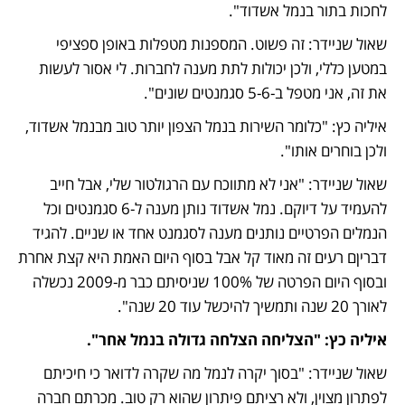
לחכות בתור בנמל אשדוד".
שאול שניידר: זה פשוט. המספנות מטפלות באופן ספציפי 
במטען כללי, ולכן יכולות לתת מענה לחברות. לי אסור לעשות 
את זה, אני מטפל ב-5-6 סגמנטים שונים".
איליה כץ: "כלומר השירות בנמל הצפון יותר טוב מבנמל אשדוד, 
ולכן בוחרים אותו".
שאול שניידר: "אני לא מתווכח עם הרגולטור שלי, אבל חייב 
להעמיד על דיוקם. נמל אשדוד נותן מענה ל-6 סגמנטים וכל 
הנמלים הפרטיים נותנים מענה לסגמנט אחד או שניים. להגיד 
דבריןם רעים זה מאוד קל אבל בסוף היום האמת היא קצת אחרת 
ובסוף היום הפרטה של 100% שניסיתם כבר מ-2009 נכשלה 
לאורך 20 שנה ותמשיך להיכשל עוד 20 שנה".
איליה כץ: "הצליחה הצלחה גדולה בנמל אחר".
שאול שניידר: "בסוך יקרה לנמל מה שקרה לדואר כי חיכיתם 
לפתרון מצוין, ולא רציתם פיתרון שהוא רק טוב. מכרתם חברה 