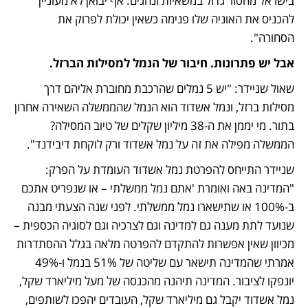
בישראל מחסור גדול במשאיות ונהגים. אף יבואן לא מעוניין 
להכניס את האוניה שלו פנימה כשאין יכולת לפרוק את 
הסחורה".
אבל יש פתרונות. חיבור של הנמל למסילות הברזל.
שאול שניידר: "יש 5 נמלים שהרכבת מחוברת אליהם דרך 
מסילות ברזל, ונמל אשדוד הוא הנמל שהממשלה השאירה אחרון 
בתור. מי יממן את ה-38 מיליון שקלים של טיוב המסילה? 
הממשלה מפילה את זה על נמל אשדוד ורק לוקחת דיבידנד". 
שניידר התייחס להפרטת נמל אשדוד העומדת על הפרק: 
"המדינה באה ואומרת 'אתם נמל ממשלתי – או שנפריט אתכם 
ב-100% או שתישארו נמל ממשלתי. לפני שנה הצעתי מבנה 
שנועד לתת מענה גם למדינה וגם לצרכיה וגם לסוגיה הכספית – 
מכיוון שאין אפשרות להתקדם להפרטה מלאה בגלל ההסתדרות 
אמרתי שהמדינה תישאר עם שליטה של 51% בנמל ו-49% 
יונפקו לציבור. המדינה תיהנה מהכנסה של מעל מיליארד שקל, 
נמל אשדוד יקבל גם מיליארד שקל, העובדים יהפכו לשותפים, 