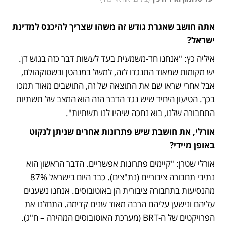
אתה חושב שאגרת גודש זה משהו שצריך להיכנס למדינת 
ישראל?
איליה כץ: "אנחנו חד-משמעית בעד לעשות דבר כזה בגוש דן. 
יש מקומות שמאוד התנגדו לזה, למשל במנהטן ובשטוקהולם, 
אבל אחרי שראו שם את התוצאה של זה, התושבים מאוד תמכו 
בכך. הטיעון היחיד שיש נגד הדבר הזה הוא המצב של תשתיות 
התחבורה שלנו, בוא נחכה שיהיו לנו תשתיות".
אורלי, את חושבת שיש פתרונות אחרים שניתן לנקוט 
באופן מיידי?
אורלי שטרן: "קיימים פתרונות אפשריים. הדבר הראשון הוא 
נתיבי תחבורה ציבוריים (נת"צים). כבר היום בישראל 87% 
מהנסיעות בתחבורה ציבורית הן באוטובוסים. אנחנו נשענים 
עליהם ונישען עליהם הרבה מאוד שנים קדימה. התחלנו את 
הפרויקטים של ה-BRT (מערכת האוטובוסים המהירה – ח"ג). 