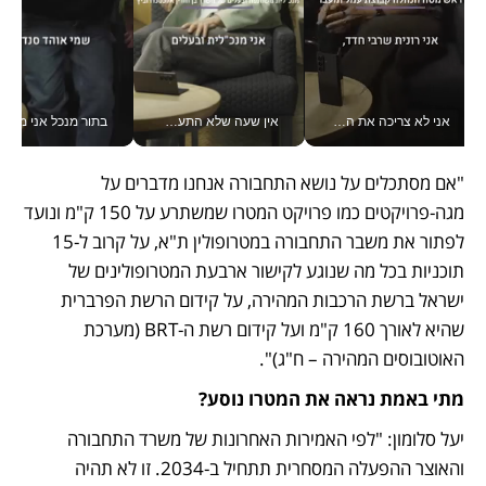
אני לא צריכה את המשרד: רונית שרעבי-חדד מנהלת ארגון של 30000 עובדים מכל מקום_v
אין שעה שלא התעסקתי במשבר - טל אלכסנדרוביץ’ שגב מנהלת משברים תקשורתיים מכל מקום עם ה- Galaxy Z Fold8 Ultra שלה_v
בתור מנכל אני מקבל מאות הח
"אם מסתכלים על נושא התחבורה אנחנו מדברים על 
מגה-פרויקטים כמו פרויקט המטרו שמשתרע על 150 ק"מ ונועד 
לפתור את משבר התחבורה במטרופולין ת"א, על קרוב ל-15 
תוכניות בכל מה שנוגע לקישור ארבעת המטרופולינים של 
ישראל ברשת הרכבות המהירה, על קידום הרשת הפרברית 
שהיא לאורך 160 ק"מ ועל קידום רשת ה-BRT (מערכת 
האוטובוסים המהירה – ח"ג)". 
מתי באמת נראה את המטרו נוסע?
יעל סלומון: "לפי האמירות האחרונות של משרד התחבורה 
והאוצר ההפעלה המסחרית תתחיל ב-2034. זו לא תהיה 