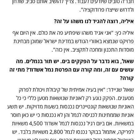
חבר'ה טובים שיודעים לעבוד. צריך להושיב אותם סביב שולחן 
ולדרוש שייצרו פרודוקציה".
איליה, רוצה להגיד לנו משהו על זה?
איליה כץ: "אני אגיד משהו שיפתיע פה את כולם. אין היום אף 
פרויקט שנמצא באזורי הגודש במדינת ישראל שמוכן מבחינת 
מוסדות התכנון ומחכה לתקציב. אין כזה".
שאול, בוא נדבר על הפקקים בים. יש תור בנמלים. מה 
עושים עם זה, ומה קורה עם הפרטת נמל אשדוד? מתי זה 
קורה?
שאול שניידר: "אין בעיה אמיתית של קיבולת ויכולת לפרוק 
מטענים. הפקק נוגע רק לאוניות שנושאות מטען כללי כי כל 
האוניות שנושאות קונטיינרים נכנסות בשעות מדויקות. יש תשע 
אוניות שממתינות לכניסה לנמל והן לא נכנסות כי יש כאן חוסר 
במשאיות. אם ביום רגיל נכנסות לנמל אשדוד 4,500 משאיות 
לפריקה, אתמול בבוקר נכנסו לנמל 2,800 משאיות בלבד. יש 