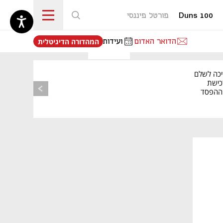
Duns 100
פורטל פיננסי
נפתח בכרטיסייה חדשה
הדואר האדום
ועידות
המהדורה הדיגיטלית
יכה לשלם
כישת
BASE: ההפסד
הרבעוני זינק ל-76