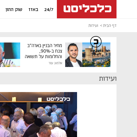
24/7
באזז
שוק ההון
דף הבית
ועידות
מחיר הבניין בארה"ב
צנח ב-90%,
כלכליסט
דיגיטל
והחלומות על תשואה
גבוהה התנפצו
אלמוג עזר
ועידות