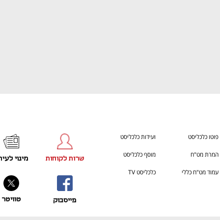
פוטו כלכליסט
ועידות כלכליסט
המרת מט"ח
מוסף כלכליסט
שרות לקוחות
מינוי לעית
עמוד מט"ח כללי
כלכליסט TV
טוויטר
פייסבוק