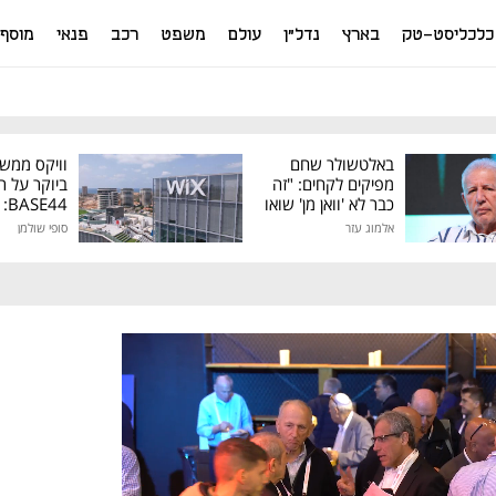
כלכליסט-טק
בארץ
נדל"ן
עולם
משפט
רכב
פנאי
מוסף
באלטשולר שחם
וויקס ממש
מפיקים לקחים: "זה
ביוקר על ר
כבר לא 'וואן מן' שואו
44
של גילעד"
אלמוג עזר
סופי שולמן
מיליון דולר