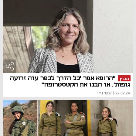
"הרופא אמר 'כל הדרך לכפר עזה זרועה
מגזין
גופות'. אז הבנו את הקטסטרופה"
27.02.24
|
שקד גרין