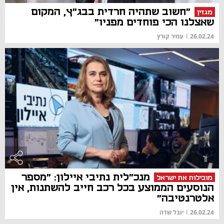
"חשוב שתהיה חרדית בבג"ץ, המקום
מגזין
שאצלנו הכי פוחדים מפניו"
26.02.24
|
עמיר קורץ
מנכ"לית נתיבי איילון: "מספר
מובילות את ישראל
הנוסעים הממוצע בכל רכב חייב להשתנות, אין
אלטרנטיבה"
26.02.24
|
יובל שדה