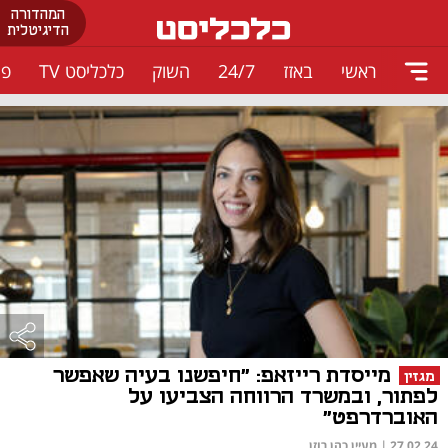
המהדורה
הדיגיטלית
ראשי
באזז
24/7
השוק
כלכליסט TV
פו
מייסדת רייזאפ: "חיפשנו בעיה שאפשר
מגזין
לפתור, ובמשרד הרווחה הצביעו על
האוברדרפט"
27.02.24
|
מעיין כהן רוזן