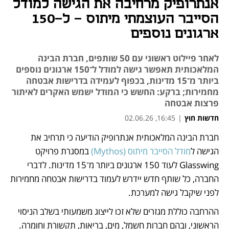
אנתרופיק מרחיבה את הגישה למודל
הסייבר העוצמתי מיתוס - ל-150
ארגונים נוספים
לאחר פיילוט ראשוני עם 50 שותפים, חברת הבינה
המלאכותית תאפשר גישה למודל ל־150 ארגונים נוספים
ביותר מ־15 מדינות, בכפוף לעמידה בדרישות אבטחה
מחמירות; ברקע: החשש כי המודל ישמש האקרים לאיתור
פרצות אבטחה
חדשות חוץ
|
16:45, 02.06.26
חברת הבינה המלאכותית אנתרופיק הודיעה כי תרחיב את 
נפתח בכרטיסייה חדשה
נפתח בכרטיסייה חדשה
הגישה ל
מודל הסייבר מיתוס (Mythos)
 במסגרת פרויקט 
Glasswing לעוד 150 ארגונים ביותר מ־15 מדינות. לדברי 
החברה, כל שותף חדש יידרש לעמוד בדרישות אבטחה מחמירות 
לפני שיקבל גישה למערכת.
ההרחבה כוללת מגזרים שלא זכו לייצוג משמעותי בשלב הניסוי 
הראשוני, ובהם חברות חשמל, מים, בריאות, תקשורת וחומרה. 