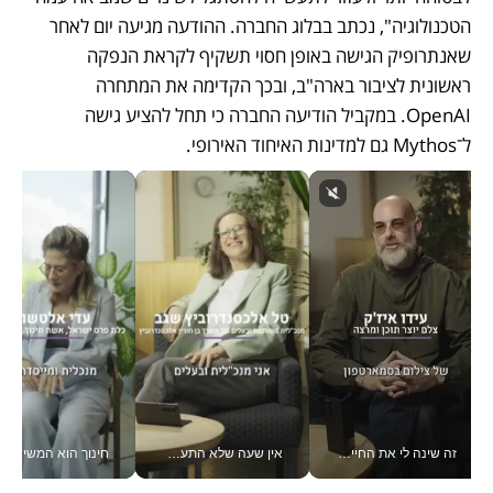
הטכנולוגיה", נכתב בבלוג החברה. ההודעה מגיעה יום לאחר 
שאנתרופיק הגישה באופן חסוי תשקיף לקראת הנפקה 
ראשונית לציבור בארה"ב, ובכך הקדימה את המתחרה 
OpenAI. במקביל הודיעה החברה כי תחל להציע גישה 
ל־Mythos גם למדינות האיחוד האירופי. 
זה שינה לי את החיים: איך עידו איז'ק הופך את הסמארטפון לכלי צילום מקצועי_v
אין שעה שלא התעסקתי במשבר - טל אלכסנדרוביץ’ שגב מנהלת משברים תקשורתיים מכל מקום עם ה- Galaxy Z Fold8 Ultra שלה_v
חינוך הוא המשישמה של החיים שלי - V