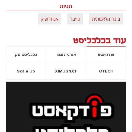
תגיות
בינה מלאכותית
סייבר
אנתרופיק
עוד בכלכליסט
פודקאסט
אנרגיה 360
כלכליסט טק
Scale Up
XIMUSNXT
CTECH
יסייה חדשה
נפתח בכרטיסייה חדשה