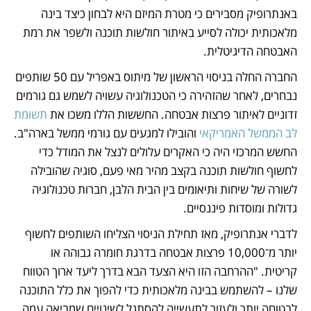
באנתרופיק מסבירים כי מטרת המיזם היא לבחון כיצד בינה 
מלאכותית יכולה לסייע באיתור חולשות תוכנה ולשפר את רמת 
האבטחה הדיגיטלית.
החברה החלה בניסוי הראשון של מיתוס באפריל עם 50 שותפים 
נבחרים, לאחר שהזהירה כי הטכנולוגיה עשויה לשמש גם גורמים 
זדוניים לאיתור פרצות אבטחה. החששות הללו משכו את 
תשומת 
לב הממשל האמריקאי
 והובילו למגעים עם גורמי ממשל בארה"ב. 
החשש המרכזי היה כי האקרים עלולים לנצל את המודל כדי 
לחשוף חולשות תוכנה בקצב מהיר מאי פעם, סוגיה שהובילה 
לשורה של שיחות ותיאומים בין הבית הלבן, חברות טכנולוגיה 
גדולות ומוסדות פיננסיים.
לדברי אנתרופיק, מאז תחילת הניסוי הצליחו השותפים לחשוף 
יותר מ־10,000 פרצות אבטחה בדרגת חומרה גבוהה או 
קריטית. "ההרחבה הזו היא הצעד הבא בדרך ליעד ארוך הטווח 
שלנו – להשתמש בבינה מלאכותית כדי להפוך את כלל התוכנה 
לבטוחה יותר ולעזור לתעשייה להסתגל לשינויים שמביאה עמה 