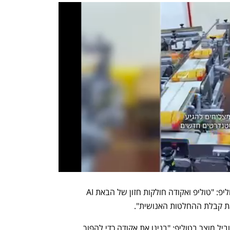
ד"ר נתן לינדר, מנכ"ל ומייסד-שותף של טוליפ: "טוליפ ואקודה חולקות חזון של הבאת AI 
את קבלת ההחלטות האנושית".
יובל גונצ'רובסקי, מנכ"ל אקודה ומעתה מוביל מוצר בטוליפ: "בנינו את אקודה כדי להפוך 