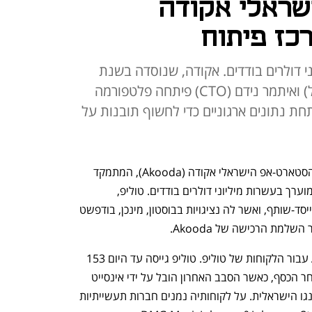
ראלי אקודה
כז פיתוח
י דולרים בודדים. אקודה, שנוסדה בשנת
2021 ע"י יובל גונצ'רובסקי (מנכ"ל) ואיתמר נידם (CTO) פיתחה פלטפורמה
 נתונים ארגוניים כדי לחשוף תובנות על
חברת התוכנה טוליפ (Tulip) רוכשת את הסטארט-אפ הישראלי אקודה (Akooda), המתמקד 
בחיפוש חכם. שווי העסקה לא פורסם אך מוערך בעשרות מיליוני דולרים בודדים. טוליפ, 
המנוהלת על ידי ד"ר נתן לינדר, מנכ"ל ומייסד-שותף, ואשר לה נציגויות בבוסטון, מינכן, בודפשט 
מת הרכישה של Akooda. 
המשרד יתמקד בהאצת בניית יכולות ה-AI עבור הלקוחות של טוליפ. טוליפ גייסה עד היום 153 
מיליון דולר, בשווי של 800 מיליון דולר לאחר הכסף, כאשר הסבב האחרון הובל על ידי אינסייט 
פרטנרס ובין משקיעיה נמנית גם קרן פיטנגו הישראלית. על לקוחותיה נמנים חברות תעשייתיות 