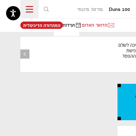
Duns 100
פורטל פיננסי
נפתח בכרטיסייה חדשה
הדואר האדום
ועידות
המהדורה הדיגיטלית
יכה לשלם
כישת
BASE: ההפסד
הרבעוני זינק ל-76