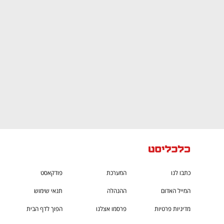
CTech – the
הבית של ההייטק הישראלי
כתבו לנו
המערכת
פודקאסט
המייל האדום
ההנהלה
תנאי שימוש
מדיניות פרטיות
פרסמו אצלנו
הפוך לדף הבית