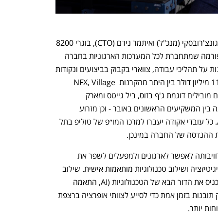
אקודה, שנוסדה בשנת 2021 על ידי יובל גונצ'רובסקי (מנכ"ל) ואיתמר נידם (CTO), בוגרי 8200 
שהכירו כסטודנטים בטכניון, פיתחה פלטפורמה שמתחברת לכל המערכות הארגוניות בחברה 
ומנתחת נתונים ארגוניים כדי לחשוף תובנות על תהליכי עבודה, צווארי בקבוק בביצועים ונקודות 
החלטה בקנה מידה גדול. החברה גייסה 11 מיליון דולר בין היתר מהקרנות NFX, Village 
Global (גוף השקעות הנתמך על ידי יזמים מובילים דוגמת ג'ף בזוס, ביל גייטס ומארק 
צוקרברג), Founder Collective - שהיתה בין המשקיעים הראשונים באובר - וכן מזרוע 
ההשקעות של ענקית התוכנה Atlassian. כל עובדי אקודה יעברו למרכז המו״פ של טוליפ בתל 
ת ההנדסה של החברה במינכן. 
בטוליפ מציינים כי הרכישה מחזקת את מחויבותה לאפשר לארגונים ולמפעלים לשפר את 
תהליכי האופרציה והייצור שלהם על ידי דיגיטיזציה ושילוב טכנולוגיות מותאמות אישית. שילוב 
הטכנולוגיה של אקודה יאפשר לטוליפ להכניס את הדור הבא של הטכנולוגיות (AI, התאמה 
אישית) לפלטפורמת התפעול שלה, ולספק תובנות בזמן אמת כדי לסייע לצוותי אופרציה ברצפת 
ות יותר.