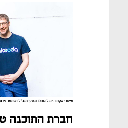
מייסדי אקודה יובל גונצ'רובסקי מנכ"ל ואיתמר נידם CTO
חברת התוכנה טו