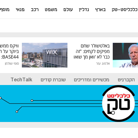
כלכליסט-טק
בארץ
נדל"ן
עולם
משפט
רכב
פנאי
מוסף
באלטשולר שחם
וויקס ממש
מפיקים לקחים: "זה
ביוקר על ר
כבר לא 'וואן מן' שואו
44
של גילעד"
אלמוג עזר
סופי שולמן
מיליון דולר
הקברניט
מכשירים ומדריכים
שוברת קודים
TechTalk