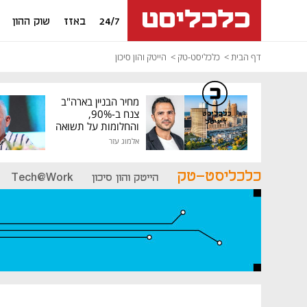
24/7
באזז
שוק ההון
דף הבית
כלכליסט-טק
הייטק והון סיכון
מחיר הבניין בארה"ב
צנח ב-90%,
כלכליסט
דיגיטל
והחלומות על תשואה
גבוהה התנפצו
אלמוג עזר
כלכליסט-טק
הייטק והון סיכון
Tech@Work