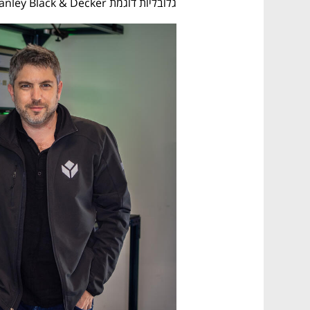
גלובליות דוגמת DMG Mori, Johnson&Johnson, Stanley Black & Decker.