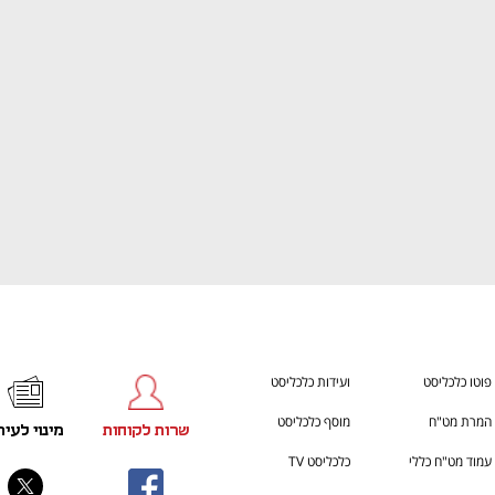
ענף במתח גבוה
מדברים כלכלה, עסקים ומה שב
פוטו כלכליסט
ועידות כלכליסט
המרת מט"ח
מוסף כלכליסט
שרות לקוחות
מינוי לעית
עמוד מט"ח כללי
כלכליסט TV