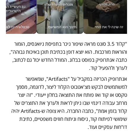
זה שינה לי את החיים: איך עידו איז'ק הופך את הסמארטפון לכלי צילום מקצועי_v
חינוך הוא המשישמה של החיים שלי - V
טכנולוגיה זה לא רק בהייטק: גם תעשיי
"קלוד 3.5 סונט מראה שיפור ניכר בתפיסת ניואנסים, הומור 
והוראות מורכבות. הוא יוצא דופן בכתיבת תוכן באיכות גבוהה", 
כתבה אנתרופיק בפוסט בבלוג. המודל החדש יכול גם לכתוב, 
לערוך ולהפעיל קוד.
אנתרופיק הכריזה במקביל על "Artifacts", שמאפשר 
למשתמשים לבקש מצ'אטבוט הקלוד ליצור, לדוגמה, מסמך 
טקסט או קוד ואז פותח את התוצאה בחלון ייעודי. "זה יוצר 
מרחב עבודה דינמי שבו ניתן לראות ולערוך את התוצרים של 
קלוד בזמן אמת", כתבה החברה. היא צופה ש-Artifacts יהיה 
שימושי לפיתוח קוד, ניסוח וניתוח חוזים משפטיים, כתיבת 
דו"חות עסקיים ועוד.