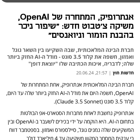
אנתרופיק, המתחרה של OpenAI,
משיקה צ'טבוט חדש: "שיפור ניכר
בהבנת הומור וניואנסים"
חברת הבינה המלאכותית, שבה השקיעו בין השאר גוגל
ואמזון, חשפה את קלוד 3.5 סונט - מודל ה-AI החזק ביותר
שלה; לדבריה, איכות הכתיבה שלו "יוצאת דופן"
חדשות חוץ
|
21:57, 20.06.24
חברת הבינה המלאכותית אנתרופיק, אחת המתחרות של 
נפתח בכרטיסייה חדשה
OpenAI, חשפה היום את מודל ה-AI החזק ביותר שלה עד היום, 
קלוד 3.5 סונט (Claude 3.5 Sonnet).
אנתרופיק נחשבת לאחת מחברות הסטארט-אפ הבולטות 
בתחום ה-AI. היא הוקמה על ידי בכירים לשעבר ב-OpenAI ובין 
המשקיעים שלה נמנים גוגל, סיילספורס ואמזון. בספטמבר דווח 
כי ענקית המסחר המקוון משקיעה עד 4 מיליארד דולר 