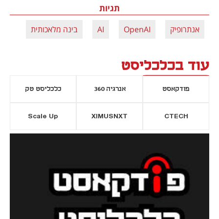
תגיות
אנתרופיק
OpenAI
AI
בינה מלאכותית
עוד בכלכליסט
פודקאסט
אנרגיה 360
כלכליסט טק
Scale Up
XIMUSNXT
CTECH
יסייה חדשה
נפתח בכרטיסייה חדשה