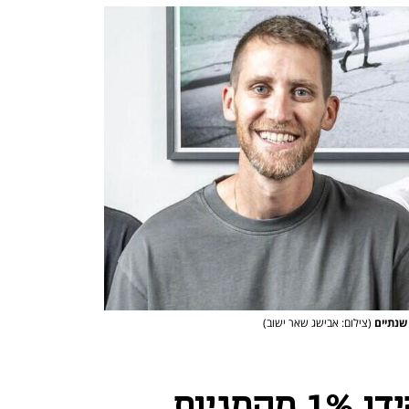
שנתיים
(צילום: אבישג שאר ישוב)
מייסדי Wiz הפקידו 1% מהמניות