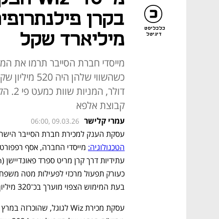
בקרן פילנתרופית
כלכליסט
מיליארד שקל
דיגיטל
דולר, 
קבוצת אלפא
עמרי קלישר
06:00, 09.03.26
עסקת הענק למכירת חברת הסייבר הישראלית Wiz ל
הטכנולוגיה:
בעת המימוש הצפוי מוערך בכ־320 מיליון דולר, קרוב למיליארד שקל.