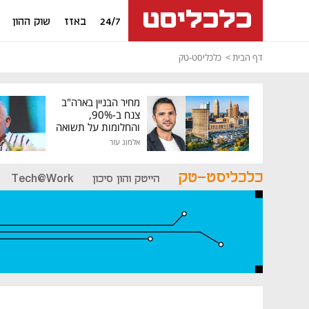
24/7
באזז
שוק ההון
דף הבית
כלכליסט-טק
מחיר הבניין בארה"ב
צנח ב-90%,
והחלומות על תשואה
גבוהה התנפצו
אלמוג עזר
כלכליסט-טק
הייטק והון סיכון
Tech@Work