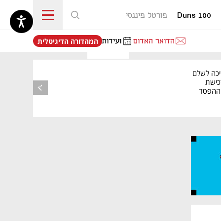
Duns 100
פורטל פיננסי
נפתח בכרטיסייה חדשה
הדואר האדום
ועידות
המהדורה הדיגיטלית
יכה לשלם
כישת
BASE: ההפסד
הרבעוני זינק ל-76