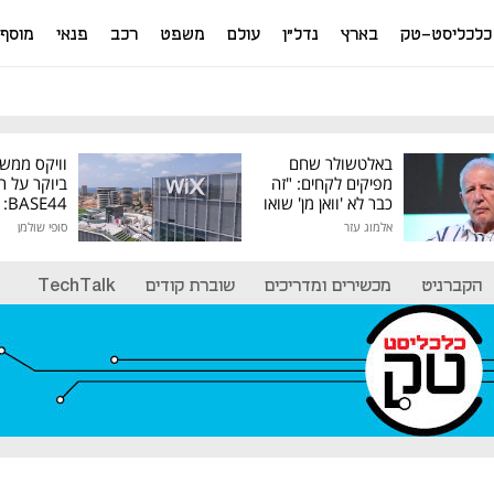
כלכליסט-טק
בארץ
נדל"ן
עולם
משפט
רכב
פנאי
מוסף
באלטשולר שחם
וויקס ממש
מפיקים לקחים: "זה
ביוקר על ר
כבר לא 'וואן מן' שואו
44
של גילעד"
אלמוג עזר
סופי שולמן
מיליון דולר
הקברניט
מכשירים ומדריכים
שוברת קודים
TechTalk