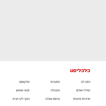
CTech – the
הבית של ההייטק הישראלי
כתבו לנו
המערכת
פודקאסט
המייל האדום
ההנהלה
תנאי שימוש
מדיניות פרטיות
פרסמו אצלנו
הפוך לדף הבית