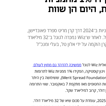
, היום הן שוות
מייסדי חברת הסייבר תרמו את המניות ב־2024 דרך קרן מריט ספרד פאונדיישן,
כשהשווי שלהן היה 520 מיליון שקל. לאחר ש־Wiz נמכרה לגוגל ב־32 מיליארד
המניות שוות כמעט פי 2. הקרן הוקמה על ידי אלון טל, בעלי ומנכ"ל
גוגל 
ממשיכה להדהד גם מחוץ לעולם 
 מייסדי החברה, אסף רפפורט וינון קוסטיקה, הפקידו 1% ממניות Wiz לתרומות 
עתידיות דרך קרן מריט ספרד פאונדיישן (Merit Spread Foundation), ששימשה בין היתר 
כעורק תפעול מרכזי לפעילות מטה משפחות החטופים מאז מתקפת 7 באוקטובר. שווי התרומה 
עסקת מכירת Wiz לגוגל, שהוכרזה במרץ 2025, עומדת על סכום שיא של 32 מיליארד דולר. 