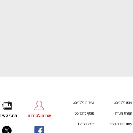
ענף במתח גבוה
מדברים כלכלה, עסקים ומה שב
פוטו כלכליסט
ועידות כלכליסט
המרת מט"ח
מוסף כלכליסט
שרות לקוחות
מינוי לעית
עמוד מט"ח כללי
כלכליסט TV