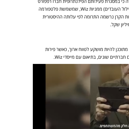
מהדו"ח הכספי של הקרן לשנת 2024 עולה כי במסגרת פעילותם הפילנתרופית חברו רפפורט 
וקוסטיקה לקרן והעבירו אליה 1%  (ללא דילול העובדים) ממניות Wiz, שמשמשת פלטפורמה 
לתרומות בדרך של מניות. עם זאת, בדו"חות הקרן נרשמה התרומה לפי עלותה ההיסטורית 
עם קבלת תמורת הרכישה במזומן, הסכום מתוכנן להיות מושקע לטווח ארוך, כאשר פירות 
ברתיים שונים, בתיאום עם מייסדי Wiz.