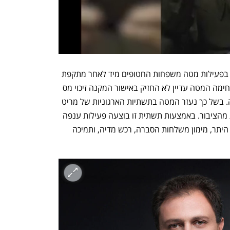
הקרן מילאה תפקיד תפעולי משמעותי גם בפעילות מטה משפחות החטופים מיד לאחר מתקפת 
7 באוקטובר ופרוץ המלחמה. בתחילת הלחימה המטה עדיין לא החזיק באישור המקנה זיכוי מס 
לתורמים לפי סעיף 46 לפקודת מס הכנסה. בשל כך נעזר המטה בתשתיות הארגוניות של מריט 
ספרד פאונדיישן, בין היתר לגיוס התרומות מהציבור. באמצעות תשתית זו בוצעה פעילות ענפה 
למען החטופים ומשפחותיהם שכללה, בין היתר, מימון משלחות הסברה, רכש מדיה, ותמיכה 