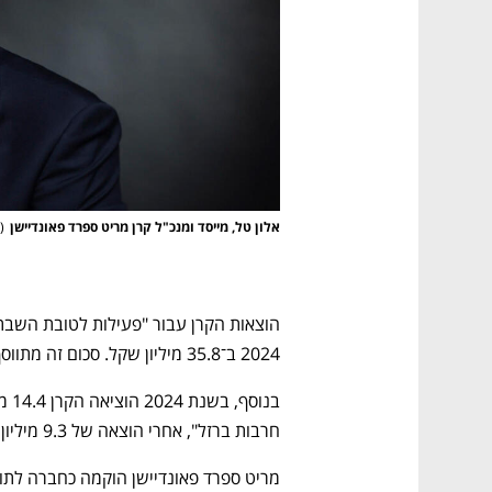
אלון טל, מייסד ומנכ"ל קרן מריט ספרד פאונדיישן
(
2024 ב־35.8 מיליון שקל. סכום זה מתווסף ל־33.2 מיליון שקל בשנת 2023. 
חרבות ברזל", אחרי הוצאה של 9.3 מיליון שקל בסעיף זה גם ב־2023.