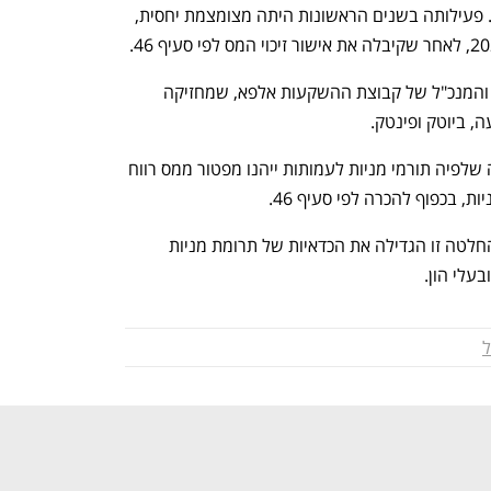
מעסיקה 14 עובדים ומונה שמונה חברים. פעילותה בשנים הראשונות היתה מצומצמת יחסית, 
מייסד ומנכ"ל הקרן הוא אלון טל, הבעלים והמנכ"ל של קבוצת ההשקעות אלפא, שמחזיקה 
, ביוטק ופינטק.
במאי 2024 פרסמה רשות המסים החלטה שלפיה תורמי מניות לעמותות ייהנו מפטור ממס רווח 
גורמים בתחום גיוס התרומות מציינים כי החלטה זו הגדילה את הכדאיות של תרומת מניות 
בעלי הון.
נפתח בכרטיסייה חדשה
נפתח בכרטיסייה חדשה
ל