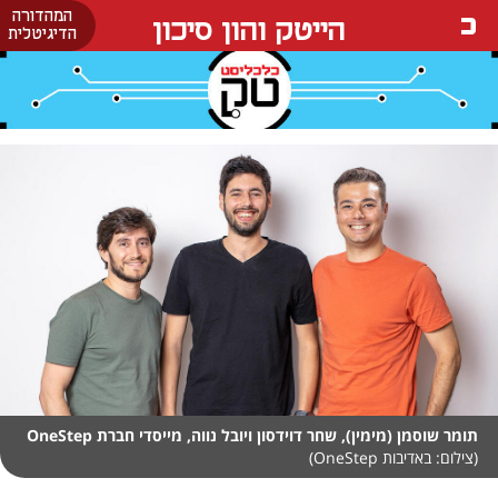
המהדורה
הייטק והון סיכון
הדיגיטלית
תומר שוסמן (מימין), שחר דוידסון ויובל נווה, מייסדי חברת OneStep
(צילום: באדיבות OneStep)