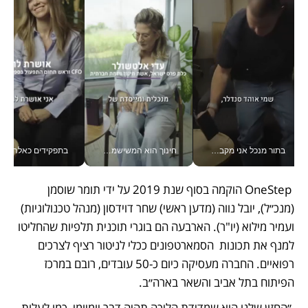
בתור מנכל אני מקבל מאות החלטות ביום, וה- Galaxy Z Fold8 Ultra עוזר לי לחתוך אותן מהר יותר_v
חינוך הוא המשישמה של החיים שלי - V
בתפקידים כאלה אי אפשר לח
 OneStep הוקמה בסוף שנת 2019 על ידי תומר שוסמן 
(מנכ״ל), יובל נווה (מדען ראשי) שחר דוידסון (מנהל טכנולוגיות) 
ועמיר מילוא (יו"ר). הארבעה הם בוגרי תוכנית תלפיות שהחליטו 
למנף את תכונות  הסמארטפונים ככלי לניטור רציף לצרכים 
רפואיים. החברה מעסיקה כיום כ-50 עובדים, רובם במרכז 
הפיתוח בתל אביב והשאר בארה״ב. 
 ״החזון שלנו הוא שמדידת הליכה תהיה דבר יומיומי, כמו לעלות 