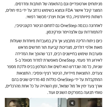
מניתוחים אורטופדיים וגם בהתאמה של תותבות ומדרסים. 
המוצר קיבל אישור FDA ונמצא בשימוש נרחב על ידי בתי חולים, 
רשתות פיזיותרפיה, בתי אבות ויצרני מכשור רפואי. 
לאחרונה נכנסה OneStep גם לתחום הניטור הקוגניטיבי, 
להתמודדות עם אלצהיימר ופרקינסון. 
כיום ניתוח הליכה מתבצע אך ורק במעבדות מיוחדות שעולות 
מאות אלפי דולרים, מצריכות קביעת תור חודשים מראש 
ומערבות שימוש בחיישנים רבים, דבר שהופך את המדידה 
לאירוע חד פעמי. OneStep מאפשרת למדוד מטופל ב-5 
שניות, כל מה שנדרש הוא לשים את הטלפון בכיס וללכת מספר 
צעדים. התוצאות מיידיות, הניטור רציף ופסיבי. התוצאות 
המתקבלות על ידי OneStep כוללות 40 מדדים שונים בהם 
אורך צעד ימין אל מול שמאל, זמן השהייה על כל אחת מהרגליים, 
טווחי תנועה במפרקים השונים ועוד.