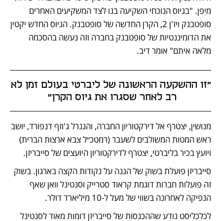
מיפן. "בגיוס הנוכחי השקיעה בנו לצד המשקיעים האחרים 
סופטבנק ויז'ן 2, הקרן החדשה של סופטבנק. הגיוס החדש יקטין 
את הדומיננטיות של סופטבנק בחברה וזה נעשה בהסכמה 
מלאה איתם" אומר דיב. 
"זו ההשקעה הראשונה של ליברטי בעולם זמן לא 
רב לאחר שסגרו את גיוס הקרן" 
מנושין, יצטרף אל דירקטוריון החברה, והגנרל ג'וזף דנפורד, יושב 
ראש המטות המשולבים לשעבר (רמטכ״ל צבא ארצות הברית) 
ויועץ בכיר בליברטי, יצטרף לדירקטוריון היועצים של סייבריזן. 
סייבריזן פועלת בשוק של הגנה על נקודות הקצה בארגון. בשוק 
זה פועלות חברות דוגמת קראוד סטרייק וסנטינל וואן שאף 
הנפיקה לאחרונה בשווי של מעל ל-10 מיליארד דולר. 
לכלכליסט נודע שההכנסות של סייבריזן דומות מאוד לסנטינל 