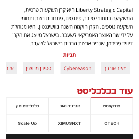
Liberty Strategic Capital היא קרן השקעות פרטית, 
המשקיעה בתחומי סייבר, פיננסים, פתרונות רשת ותחומי 
השקעה נוספים. הקרן הוקמה השנה בוושינגטון, והיא מנוהלת 
על ידי שר האוצר האמריקאי לשעבר. בישראל מייצג את הקרן 
דיוויד פרידמן, שגריר ארצות הברית בישראל לשעבר.
תגיות
מאיר אורבך
Cybereason
סטיבן מנושין
אדריאן 
עוד בכלכליסט
פודקאסט
אנרגיה 360
כלכליסט טק
Scale Up
XIMUSNXT
CTECH
יסייה חדשה
נפתח בכרטיסייה חדשה