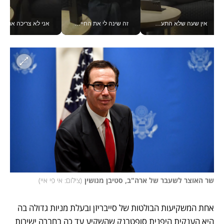
אין שעה שלא התעסקתי במשבר - טל אלכסנדרוביץ’ שגב מנהלת משברים תקשורתיים מכל מקום עם ה- Galaxy Z Fold8 Ultra שלה_v
זה שינה לי את החיים: איך עידו איז'ק הופך את הסמארטפון לכלי צילום מקצועי_v
אני לא צריכה את המשרד:
שר האוצר לשעבר של ארה"ב, סטיבן מנושין
(
צילום: אי פי איי
)
אחת המשקיעות הבולטות של סייבריזן ובעלת מניות גדולה בה 
היא הענקית היפנית סופטבנק שהשקיע עד כה בחברה ישירות 