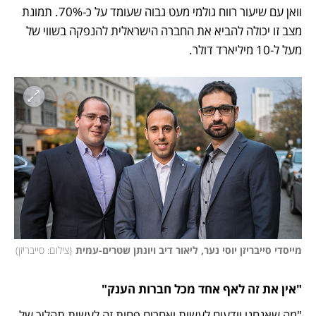
וואן עם שיעור רווח גולמי מעט גבוה שעומד על כ-70%. תמונת 
מצב זו יכולה להביא את החברה הישראלית להנפקה בשווי של 
מעל ל-10 מיליארד דולר.
מייסדי סייבריזן יוסי נער, ליאור דיב ויונתן שטרים-עמית
(
צילום: סייבריזן
)
"אין את זה לאף אחד מכל חברות הענק"
"מה שאנחנו יודעים לעשות ואחרים פחות זה לעשות תהליך של 