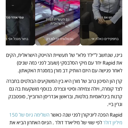
בתפקידים כאלה אי אפשר לחכות: אושרת לוי מניעה השקעות ענק מהטלפון_v
טכנולוגיה זה לא רק בהייטק: גם תעשיית המזון הישראלית מאמצת כלי AI, אוטומציה וניתוח דאטה בזמן אמת
בתור מנכל אני מקבל מאות הח
ג׳ינו, שנחשב ל"ילד פלא" של תעשיית ההייטק הישראלית, הקים 
את Rapid יחד עם מיקי הסלבסקי (שעזב לפני כמה שנים) 
לאחר פגישה עם היזם הוותיק דב מורן במסגרת האקאתון.
קרן הון הסיכון גרוב של מורן היא בין המשקיעים הבולטים בחברה 
לצד קומרה, ויולה צמיחה וסיטי ונצ׳רס. בנוסף מושקעות בה גם 
קרנות בינלאומיות בולטות, ובראשן אנדריסן הורוביץ', סופטבנק 
וגרין ביי. 
Rapid הפכה ליוניקורן לפני שנה כאשר 
השלימה גיוס של 150 
מיליון דולר
 לפי שווי של מיליארד דולר . הגיוס האחרון הביא את 