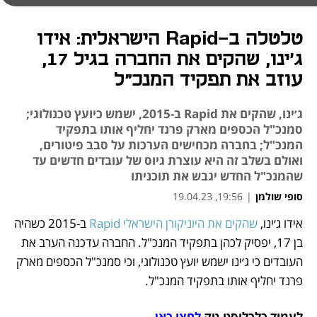
טלטלה ב-Rapid הישראלית: אידו
ג׳ינו, שהקים את החברה בגיל 17,
עוזב את תפקיד המנכ"ל
ג׳ינו, שהקים את Rapid ב-2015, ישמש כיועץ טכנולוגי;
סמנכ"ל הכספים מארק פרנד יחליף אותו בתפקיד
המנכ"ל; בחברה מכחישים הערכות על סבב פיטורים,
ואולם בשלב זה היא עוצרת גיוס של עובדים חדשים עד
שהמנכ"ל החדש יגבש את תוכניתו
סופי שולמן
|
19:56, 19.04.23
אידו ג׳ינו, 
שהקים את היוניקורן הישראלי Rapid 
ב-2015 כשהיה 
נפתח בכרטיסייה חדשה
נפתח בכרטיסייה חדשה
בן 17, יפסיק לכהן בתפקיד המנכ"ל. החברה עדכנה הערב את 
העובדים כי ג׳ינו ישמש יועץ טכנולוגי, וכי סמנכ"ל הכספים מארק 
פרנד יחליף אותו בתפקיד המנכ"ל. 
לעמוד כלכליסט-טק 
לחצו כאן