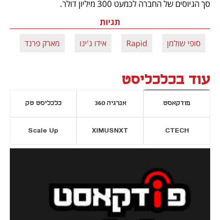
סך הגיוסים של החברה לכמעט 300 מיליון דולר.
תגיות
סופי שולמן
Rapid
אידו ג'ינו
מארק פרנד
עוד בכלכליסט
פודקאסט
אנרגיה 360
כלכליסט טק
Scale Up
XIMUSNXT
CTECH
יסייה חדשה
נפתח בכרטיסייה חדשה