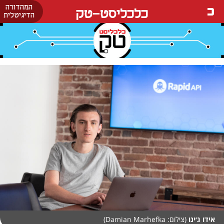
המהדורה
כלכליסט-טק
הדיגיטלית
אידו ג׳ינו
(צילום: Damian Marhefka)