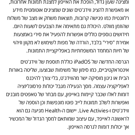
ומציגה שעון גדול, הופכת את האייפון למצגת תמונות אחרונות, 
או מאפשרת להציג ווידג'טים שונים שמציגים אוטומטית מידע 
רלוונטית כמו פגישה קרובות, תוצאות משחק או מצב של משלוח 
שהוזמן מוולט. היכולת גם מתאימה את הצבעים לשעות היום. 
חידושים נוספים כוללים אפשרות להפעיל את סירי באמצעות 
אמירת "סירי" בלבד, הורדה של מפות לשימוש לא מקוון וזיהוי 
של חיות המחמד המשפחתיות באפליקציית התמונות.
הגרסה החדשה של iPadOS כוללת תוספת של ווידג'טים 
אינטראקטיביים, כמו סימון של משימות שבוצעו, שליטה באורות 
הבית או ניגון מוסיקה ישר מהווידג'ט, בלי צורך להיכנס 
לאפליקציה עצמה. מסך הנעילה מגבל יכולות פרסונליזציה 
דומות לאלו שכבר קיימות באייפון, עם מבחר של טאפטים מובנים 
ואפשרות לשלב תמונות לייב פוטו מונפשות וכן הוספה של 
ווידג'טים ו-Live Activies. יישום ה-Health מגיעה גם הוא 
לראשונה לאייפד, עם עיצוב שמותאם למסך הגדול של המכשיר 
אך יכולות דומות לגרסה האייפון. 