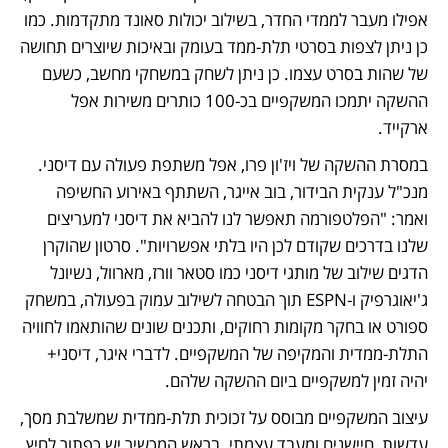
אפילו מעבר לממדי החדר, בשילוב יכולות סאונד מתקדמות. כמו 
כן ניתן לצפות בסרטי תלת-ממד בעומק ובאיכות שיוצרים תחושה 
של שהות בסרט עצמו. כן ניתן לשחק במשחקי מחשב, כשעם 
ההשקה יתמכו המשקפיים בכ-100 כותרים משירות אפל 
ארקייד.
במסרת ההשקה של ויז'ון פרו, אפל משתפת פעולה עם דיסני. 
מנכ"ל ענקית הבידור, בוב אייגר, השתתף באירוע החשיפה 
ואמר: "הפלטפורמה תאפשר לנו להביא את דיסני למעריצים 
שלנו בדרכים שקודם לכן היו בלתי אפשרויות". סרטון שהוקרן 
הדגים שילוב של מותגי דיסני כמו סטאר וורז, מארוול, נשיונל 
ג'יאוגרפיק ו-ESPN תוך הבטחה לשילוב עמוק בפעולה, במשחק 
ספורט או בחקר מקומות רחוקים, ותכנים שונים שהותאמו לחוויה 
התלת-ממדית והמקיפה של המשקפיים. לדברי איגר, דיסני+ 
יהיה זמין למשקפיים ביום ההשקה שלהם.
עיצוב המשקפיים מבוסס על זכוכית תלת-ממדית שמשלבת מסך, 
עדשות, חיישנים ומעבד עצמתי. בראש המכשיר יש כפתור לחיץ 