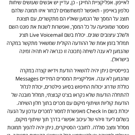
לאייפון. אפליקציית החייגן - כן, עדיין יש אנשים שעושים שיחות 
טלפון באייפון - תאפשר למשתשמים לבחור איזו תמונה שלהם 
תוצג על המסך של הנמען שאליו הם מתקשרים, עם תצוגת 
פוסטר שמופיעה על כל המסך, ואפשרות לשנות את פונט השם 
ולשלב עיצובים שונים. יכולת בשם Live Voicemail תציג 
תמלול בזמן אמת של ההודעה הקולית שמשאיר מתקשר במקרה 
שהנמען לא ענה לשיחה (תכונה זו כנראה לא תהיה זמינה 
בישראל).
בפייסטיים ניתן יהיה להשאיר הודעת וידיאו קצרה במקרה 
שהנמען לא ענה. אפליקציית המסרים המידיים Messages 
כוללת שדרוג יכולות החיפוש בסיוע פילטרים, יכולת לגלול 
להתחלה הודעות שלא נקראו בצ'ט קבוצתי, תמלול מובנה של 
הודעות קוליות ושיתוף מיקום עם מכרים בתוך חלון השיחה. 
יכולת בשם Check In מאפשרת למסור למכרים עדכון על הגעה 
בשלום ליעד וזיהוי של עיכוב אפשרי בדרך תוך שיתוף מיקום, 
מסלול ומצב סוללה. לחובבי הסטיקרים, ניתן יהיה להפוך תמונות 