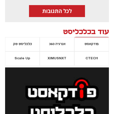
לכל התגובות
עוד בכלכליסט
פודקאסט
אנרגיה 360
כלכליסט טק
Scale Up
XIMUSNXT
CTECH
יסייה חדשה
נפתח בכרטיסייה חדשה