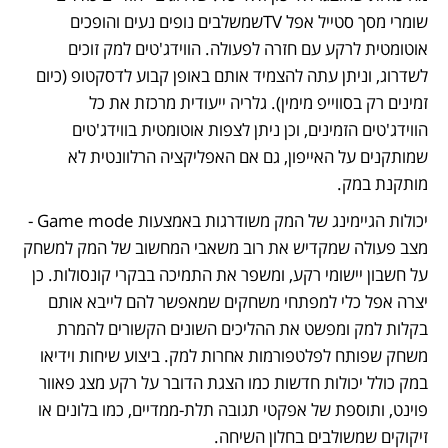
שומרי מסך סטייל אפל TVשמשלבים נופים נעים והופכים 
אוטומטית לרקע עם חזרה לפעולה. הווידג'טים למק זוכים 
לשדרוג, וניתן עתה להצמיד אותם באופן קבוע לדסקטופ (כיום 
זמינים רק בסווייפ מימין). גלריה ייעודית מרכזת את כל 
הווידג'טים הזמינים, וכן ניתן לצפות אוטומטית בווידג'טים 
שמותקנים על האייפון, גם אם האפליקציה הרלוונטית לא 
מותקנת במק. 
יכולות הגיימינג של המק משודרגות באמצעות Game mode - 
מצב פעולה שמקדיש את רוב משאבי המחשוב של המק למשחק 
על חשבון יישומי רקע, ומשפר את התמיכה בבקרי קונסולות. כן 
יצרה אפל כלי למפתחי משחקים שמאפשר להם לייבא אותם 
בקלות למק ומפשט את ההליכים השונים הקשורים להמרת 
משחק שפותח לפלטפורמות אחרות למק. ביצוע שיחות וידיאו 
במק כולל יכולות חדשות כמו הצגת הדובר על רקע מצג פאוור 
פוינט, ותוספת של אפקטי תגובה תלת-ממדיים, כמו בלונים או 
זיקוקים שמשולבים בחלון השיחה.