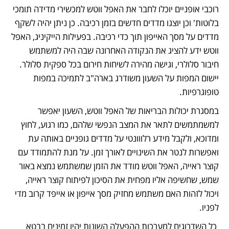
רוכבי אופניים יוכלו לחבר את האפל ווטש למכשירי מדידה תומכי 
בלוטות' וכן יוצגו מדדים חדשים בזמן רכיבה. כן ניתן יהיה לשקף 
מדדים על מסך האייפון תוך כדי רכיבה. בפעילות הייקיניג, האפל 
ווטש ידע להציג את הנקודה האחרונה שבה היה למשתמש 
חיבור סלולרי, וגישה מהירה לשיחות חירום בכל ספקית סלולר. 
יישום המפות על השעון משודרג בארה"ב לתמיכה במפות 
טופוגרפיות.
במסגרת יכולות הבריאות של האפל ווטש, השעון יאפשר 
למשמתמשים לתאר את המצב הנפשי שלהם, כמו רגוע, לחוץ 
ומדוכא, ולקבל מידע רלווונטי על מדדים גופניים באותה עת 
ואפשרות לנטר את השינויים לאורך זמן. על מנת להתמודד עם 
קוצר ראייה, האפל ווטש מודד את הזמן שמשתמש נמצא באור 
שמש, שחשיפה אליו מפחית את הסיכון לפיתוח קוצר ראייה, 
ויכול לזהות האם משתמש מחזיק מסך אייפון או אייפד קרוב מדי 
לפניו.
 כל השדרוגים למערכות ההפעלה השונות יהיו זמינים בבטא 