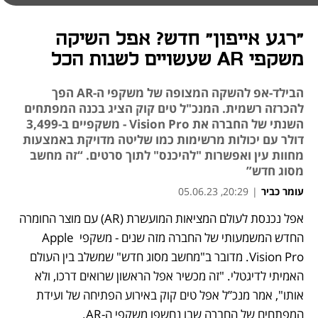
"רגע אייפון" חדש? אפל השיקה
משקפי AR שעשויים לשנות הכל
הבילד-אפ להשקה המצופה של משקפי ה-AR הפך
להכרזה רשמית. המנכ"ל טים קוק הציג בכנה המפתחים
השנתי של החברה את Vision Pro - משקפיים ב-3,499
דולר עם יכולות מרשימות כמו שליטה מדויקת באמצעות
מחוות עין ואפשרות "להיכנס" לתוך סרטים. “זה מחשב
מסוג חדש”
עומר כביר
|
20:29, 05.06.23
אפל נכנסת לעולם המציאות המועשרת (AR) עם מוצר החומרה 
נפתח בכרטיסייה חדשה
החדש המשמעותי של החברה מזה שנים - משקפי Apple 
Vision Pro. מדובר ב"מחשב מסוג חדש" שמשלב בין העולם 
האמיתי לדיגטלי. "זה מכשיר אפל הראשון שרואים דרכו, ולא 
אותו", אמר מנכ”ל אפל טים קוק באירוע הפתיחה של ועידת 
המפתחים של החברה שבו נחשפו משקפי ה-AR. 