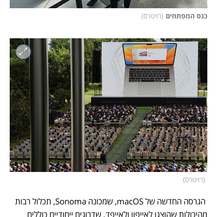
כנס המפתחים
(
רויטרס
)
(
רויטרס
)
 הגרסה החדשה של macOS, שמכונה Sonoma, תכלול רבות 
מהיכולות שהוצגו לאייפון ולאייפד. שדרוגים ייחודיים כוללים 