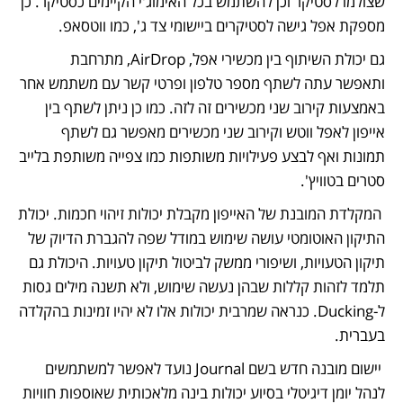
שצולמו לסטיקר וכן להשתמש בכל האימוג'י הקיימים כסטיקר. כן 
מספקת אפל גישה לסטיקרים ביישומי צד ג', כמו ווטסאפ.
גם יכולת השיתוף בין מכשירי אפל, AirDrop, מתרחבת 
ותאפשר עתה לשתף מספר טלפון ופרטי קשר עם משתמש אחר 
באמצעות קירוב שני מכשירים זה לזה. כמו כן ניתן לשתף בין 
אייפון לאפל ווטש וקירוב שני מכשירים מאפשר גם לשתף 
תמונות ואף לבצע פעילויות משותפות כמו צפייה משותפת בלייב 
סטרים בטוויץ'.
 המקלדת המובנת של האייפון מקבלת יכולות זיהוי חכמות. יכולת 
התיקון האוטומטי עושה שימוש במודל שפה להגברת הדיוק של 
תיקון הטעויות, ושיפורי ממשק לביטול תיקון טעויות. היכולת גם 
תלמד לזהות קללות שבהן נעשה שימוש, ולא תשנה מילים גסות 
ל-Ducking. כנראה שמרבית יכולות אלו לא יהיו זמינות בהקלדה 
בעברית.
 יישום מובנה חדש בשם Journal נועד לאפשר למשתמשים 
לנהל יומן דיגיטלי בסיוע יכולות בינה מלאכותית שאוספות חוויות 