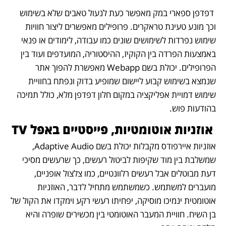
 דפדפן ספארי במק מאפשר כעת לנעול טאבים שלא בשימוש 
וכך מונע טעינת טראקרים. פרופילים מאפשרים ליצור חוויות 
שימוש נפרדות לשימושים שונים כמו עבודה, לימודים או פנאי 
באמצעות הפרדה בין הקוקיז, ההיסטוריה, המועדפים ועוד בין 
הפרופילים. יכולת בשם Webapp מאפשרת להפוך אתר 
שנמצא בשימוש קבוע ליישום שמופיע בדוק ונפתח בחוויית 
שימוש דמויית אפליקציה במקום חלון דפדפן מלא, כולל תמיכה 
בהודעות פוש.
 אוזניות אוטומטיות, פייסטיים באפל TV
אוזניות איירפודס מקבלות יכולת בשם Adaptive Audio, 
שמשלבת בין מוד שקיפות לביטול רעשים, כך שרעשים מסיכי 
דעת מבוטלים אבל רעשים רלוונטיים, כמו צלצול אופניים, 
מועברים למשתמש. כשמשתמש מתחיל לדבר, האוזניות 
אוטומטית ינמיכו מוסיקה, יפחיתו רעשי רקע וימקדו את הקול של 
בן השיח. חוויית המעבר האוטומטי בין מכשירים שופרה והיא 