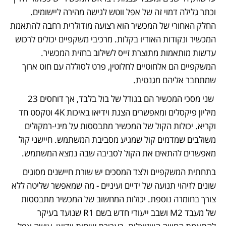
וכתר גלילה דמוי זה של אפל ווטש לגישה מהירה ליישומים. 
החלק האחורי של המכשיר הוא רצועה מודולרית רחבה להתאמת 
המכשיר ונקודות האודיו בקלות. מרכיבי משקפיים יכולים לרכוש 
עדשות מותאמות מתוצרת זייס לשילוב בחזית המכשיר. 
המשקפיים הם אלחוטיים לחלוטין, פרט לסוללה עם חוט ארוך 
שמתחבר אליהם מגנטית.
 שני מסכי המכשיר הם בגודל של בול בלבד, אך דוחסים 23 
מיליון פיקסלים ומאפשרים הצגת וידיאו באיכות 4K וטקסט חד 
וקריא. יכולות הקול של המכשיר מתבססות על מיני-רמקולים 
משולבים שמדמים קול שמגיע מסביבת המשתמש. חיישני קול 
מאפשרים להתאים את הקול לסביבה שבה נמצא המשתמש. 
בתחתית המשקפיים ולצד המסכים יש שורת חיישנים מסוגים 
שונים לזיהוי תנועה של ידיים ועיניים - מה שמאפשר שליטה ללא 
צורך בחומרה נוספת. יכולות המחשוב של המכשיר מתבססות 
של מעבד M2 ושבב ייעודי חדש בשם R1 שנועד בעיקר 