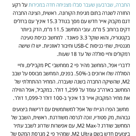
החברה, שברבעון שעבר סבלו מצניחה חדה במכירות
 על רקע 
החזרה לשגרה בתום מגיפת הקורונה. ראשית, הציגה החברה 
דגם מקבוק אייר חדש עם מסך בגודל 15.3 אינץ' עם ברזלים 
דקים ברוחב 5 מ"מ. עובי המחשב 11.5 מ"מ, הדק ביותר 
בקטגוריה, והוא שוקל 3.3 פאונד.  למחשב כניסת טעינה 
מגנטית, שתי כניסות USB-C וחיבור לאוזניות. יש לו שישה 
רמקולים וחיי סוללה של עד 18 שעות. 
לדברי אפל, המחשב מהיר פי 2 ממחשבי PC מקבילים, וחיי 
הסוללה שלו ארוכים ב-50%. בפנים, המחשב מבוסס על שבב 
M2, שהשיקה החברה בשנה שעברה. המחיר ההתחלתי של 
המחשב בארה"ב עומד על 1,299 דולר. במקביל, אפל הוזילה 
את מחיר המקבוק אייר 13 אינץ' ב-100 דולר ל-1,099 דולר.
 מחשב הפרו הנייח של אפל למשתמשים עם דרישות ביצועים 
גבוהות, מק סטודיו, זוכה לגרסה משודרגת. ראשית, השבב של 
המחשב שודרג ל-M2 Max, עם אפשרות שדרוג לשבב עתיר 
ביצועים חדש בשם M2 Ultra, שמהיר פי 2 מגרסת המקס של 