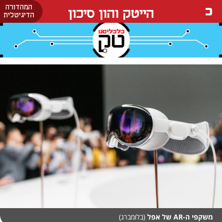
המהדורה
הייטק והון סיכון
הדיגיטלית
משקפי ה-AR של אפל
(בלומברג)