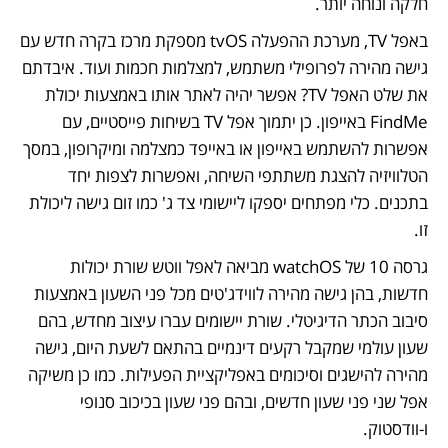
חלקה ונוחה יותר.
באפל TV, מערכת ההפעלה tvOS מספקת מרכז בקרה חדש עם 
גישה מהירה לפרופילי משתמש, למצלמות חכמות ועוד. איבדתם 
את שלט האפל TV? אפשר יהיה לאתר אותו באמצעות יכולת 
FindMe באייפון. כן יתמוך אפל TV בשיחות פייסטיים, עם 
אפשרות להשתמש באייפון או באייפד כמצלמה ומיקרופון, במסך 
הטלוויזיה להצגת משתתפי השיחה, ואפשרות לצפות יחד 
בתכנים. כלי מפתחים יספקו ליישומי צד ג' כמו זום גישה ליכולת 
זו.
גרסה 10 של watchOS מביאה לאפל ווטש שורת יכולות 
חדשות, בהן גישה מהירה לווידג'טים מכל פני השעון באמצעות 
סיבוב הכתר הדיגיטלי. שורת יישומים עברו עיצוב מחדש, בהם 
שעון עולמי שמקבל רקעים דינמיים בהתאם לשעת היום, גישה 
מהירה להישגים וסיכומים באפליקציית הפעילות. כמו כן משיקה 
אפל שני פני שעון חדשים, ובהם פני שעון בכיכוב סנופי 
ו-וודסטוק.