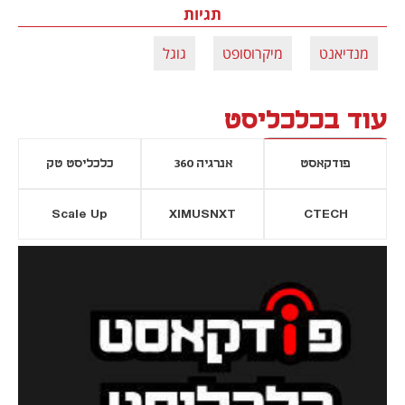
תגיות
מנדיאנט
מיקרוסופט
גוגל
עוד בכלכליסט
פודקאסט
אנרגיה 360
כלכליסט טק
Scale Up
XIMUSNXT
CTECH
יסייה חדשה
נפתח בכרטיסייה חדשה