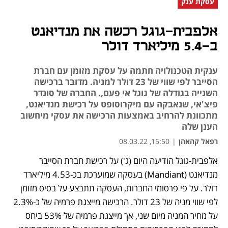
עסקת ענק
אלפבית-גוגל רכשה את מנדיאנט
ב-5.4 מיליארד דולר
ענקית הטכנולויה חתמה על עסקת מזומן עם חברת
הסייבר לפי שווי של 23 דולר למניה. מדובר ברכישה
השנייה בגודלה של גוגל אי פעם,. החברה של סונדר
פיצ'אי, שנאבקה עם מיקרוסופט על רכישת מנדיאנט,
מתכוונת להרחיב באמצעות הרכישה את עסקי מיחשוב
הענן שלה
רפאל קהאהן
|
15:50, 08.03.22
אלפבית-גוגל הודיעה היום (ג') על רכישת חברת הסייבר 
נפתח בכרטיסייה חדשה
נפתח בכרטיסייה חדשה
נפתח בכרטיסייה חדשה
נפתח בכרטיסייה חדשה
מנדיאנט (Mandiant) בעסקה שמוערכת בכ-4.53 מיליארד 
דולר. על פי פרסומי החברות, העסקה תתבצע על בסיס מזומן 
לפי שווי מניה של 23 דולר. הרכישה מייצגת פרמיה של כ-2.3% 
על מחיר המניה מיום שני, אך מייצגת פרמיה של 53% ביחס 