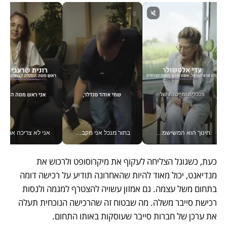
חינוך הוא המשישמה של החיים שלי - V
בתור מנכל אני מקבל מאות החלטות ביום, וה- Galaxy Z Fold8 Ultra עוזר לי לחתוך אותן מהר יותר_v
אני לא צריכה את המשרד:
כעת, כשגוגל הצליחה לעקוף את מיקרוסופט ולרכוש את 
מנדיאנט, יכול מאוד להיות שהאחרונה תודיע על רכישה דומה 
בתחום משל עצמה. גם אמזון עשויה להצטרף למגמה ולנסות 
רכישת סייבר משלה. מה שבטוח זה שהרכישה הנוכחית תעלה 
את ערכן של חברות סייבר שעוסקות באותו התחום. 