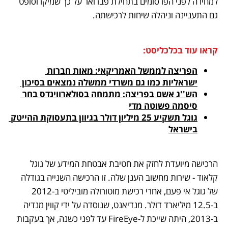
למחירה לפני הפרסומים בתחילת פברואר על כך שמיקרוסופט 
גם התעניינה וניהלה שיחות לרכישתה. 
קראו עוד בכלכליסט:
הפריצה לממשל האמריקאי: מאות חברות 
ישראליות כמו גם משרדי ממשלה נמצאים בסיכון 
הש''ג אשם בפריצה: מתמחה בסולארווינדס בחר 
סיסמה פשוטה מדי
גוגל תשקיע 25 מיליון דולר בגיוון בתעסוקת ההייטק 
בישראל
הרכישה מיועדת לחזק את חטיבת אבטחת המידע של גוגל 
קלאוד - שירות מחשוב הענן שלה. זו הרכישה השנייה בגודלה 
של גוגל אי פעם, אחרי רכישת מוטורולה מוביליטי ב-2012 
ב-12.5 מיליארד דולר. מנדיאנט, שנוסדה על ידי קווין מנדיה 
ב-2013, היתה שייכת ל-FireEye עד לפני כשנה, אך בעקבות 