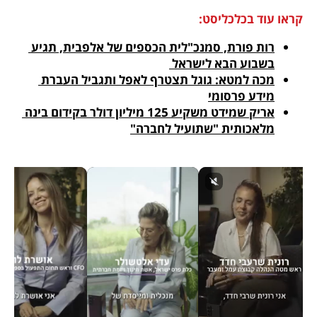
קראו עוד בכלכליסט:
רות פורת, סמנכ"לית הכספים של אלפבית, תגיע 
בשבוע הבא לישראל 
מכה למטא: גוגל תצטרף לאפל ותגביל העברת 
מידע פרסומי
אריק שמידט משקיע 125 מיליון דולר בקידום בינה 
מלאכותית "שתועיל לחברה"