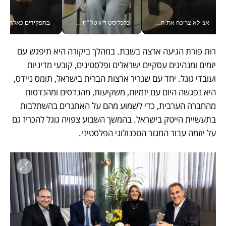
אני לא צריכה את המשרד: רונית שרעבי-חדד מנהלת ארגון של 30000 עובדים מכל מקום_v
כלכליסט דיגיטל "חינוך הוא המשימה של החיים שלי"_v
בתפקידים כאלה אי אפשר לח
רות פורת הגיעה ארצה בשבת. במהלך ביקורה היא תיפגש עם 
יזמים ומנהיגים עסקיים ישראלים ופלסטינים, קובעי מדיניות 
ועובדי גוגל. יחד עם שגריר ארצות הברית בישראל, תומס ניידס, 
היא נפגשה היום עם יזמיות, משקיעות, מהנדסים ומהנדסות 
מהחברה הערבית, כדי לשמוע מהם על האתגרים בהשתלבות 
בתעשיית הייטק בישראל. בהמשך השבוע צפויה גוגל להכריז גם 
על יוזמה עבור המגזר הטכנולוגי הפלסטיני.