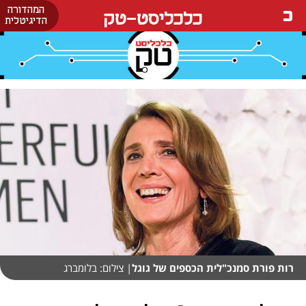
המהדורה
כלכליסט-טק
הדיגיטלית
רות פורת סמנכ"לית הכספים של גוגל
| צילום: בלומברג