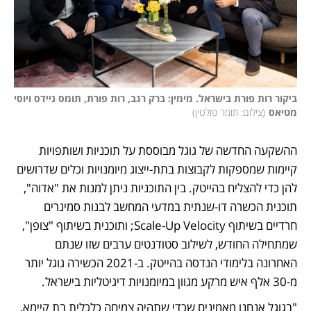
ביקור רות פורת בישראל. מימין: ברק רגב, רות פורת, תומס ניידס ויוסי 
מטיאס
(
צילום: תומר פולטין
)
ההשקעה החדשה של גוגל מבוססת על תוכניות ושותפויות 
קיימות שמספקות לקבוצות בתת-ייצוג מיומנויות וכלים שדרושים 
להן כדי להצליח בהייטק. בין התוכניות ניתן למנות את "אדוה", 
תוכנית הכשרה דו-שנתית במדעי המחשב לבנות סמינרים 
חרדיים בשיתוף Scale-Up Velocity; ותוכנית בשיתוף "צופן", 
שמתחילה החודש, לשילוב סטודנטים ערבים שזו שנתם 
האחרונה בלימודי הנדסה בהייטק. ב-2021 הכשירה גוגל יותר 
מ-30 אלף איש מרקע מגוון במיומנויות דיגיטליות בישראל.
"בגוגל אנחנו מאמינים שכדי שתהיה צמיחה כלכלית בת קיימא, 