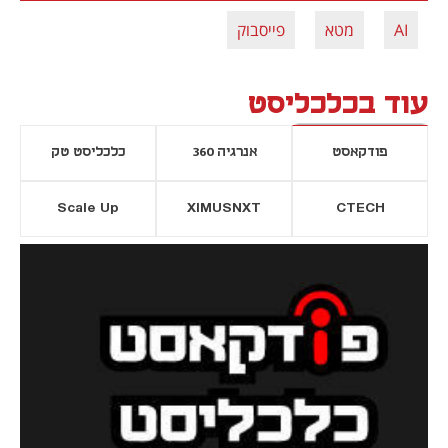
AI
מטא
פייסבוק
עוד בכלכליסט
פודקאסט
אנרגיה 360
כלכליסט טק
Scale Up
XIMUSNXT
CTECH
יסייה חדשה
נפתח בכרטיסייה חדשה