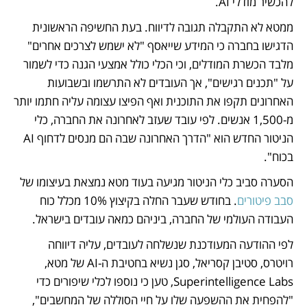
להכשיר מודלי AI. 
ממטא לא התקבלה תגובה לדיווח. בעת החשיפה הראשונית 
הדגישו בחברה כי המידע שייאסף "לא ישמש לצרכים אחרים" 
מלבד הכשרת המודלים, וכי הכלי כולל אמצעי הגנה כדי לשמור 
על "תכנים רגישים", אך העובדים לא התרשמו ובשבועות 
האחרונים תקפו את התוכנית ואף הפיצו עצומה עליה חתמו יותר 
מ-1,500 אנשים. לפי עובד שעזב לאחרונה את החברה, כלי 
הניטור החדש הוא "הדרך האחרונה שבה הם מנסים לדחוף AI 
בכוח". 
הסערה סביב כלי הניטור מגיעה בעוד מטא נמצאת בעיצומו של 
סבב פיטורים
. בחודש שעבר החלה בקיצוץ 10% מכלל כוח 
העבודה העולמי של החברה, ביניהם כמאה עובדים בישראל. 
לפי ההודעה המעודכנת שנשלחה לעובדים, עליה דיווחה 
רויטרס, סטיבן קסריאל, סגן נשיא בחטיבת ה-AI של מטא, 
Superintelligence Labs, טען כי נוספו לכלי שיפורים כדי 
"להפחית את ההשפעה שלו על חיי הסוללה של המחשבים", 