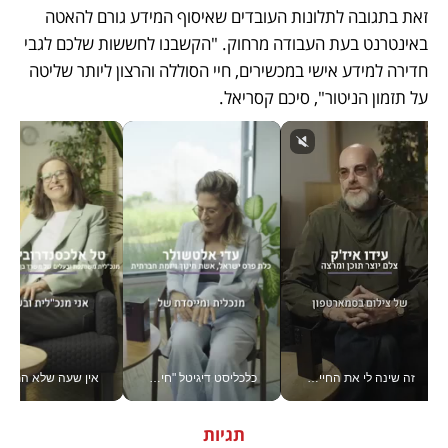
זאת בתגובה לתלונות העובדים שאיסוף המידע גורם להאטה 
באינטרנט בעת העבודה מרחוק. "הקשבנו לחששות שלכם לגבי 
חדירה למידע אישי במכשירים, חיי הסוללה והרצון ליותר שליטה 
על תזמון הניטור", סיכם קסריאל. 
זה שינה לי את החיים: איך עידו איז'ק הופך את הסמארטפון לכלי צילום מקצועי_v
כלכליסט דיגיטל "חינוך הוא המשימה של החיים שלי"_v
אין שעה שלא התעסקתי במשבר - טל אלכסנדרוביץ’ שגב מנהלת משברים
תגיות