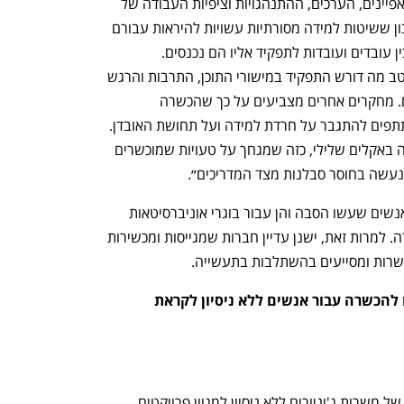
ג'וניורים מדור ה-Z מצריכה הבנה של המאפיינים, הערכים, ההתנהגויות וציפיות העבודה של 
עובדים אלה. "בעיקר, חשוב לקחת בחשבון ששיטות למידה מסורתיות עשויות להיראות עבורם 
מיושנות. מטרתה של כל הכשרה היא להכין עובדים ועובדות לתפקיד אליו הם נכנסים. 
המעבירים את ההכשרה צריכים לדעת היטב מה דורש התפקיד במישורי התוכן, התרבות והרגש 
ולהכין את העובדת והעובדת בהתאם להם. מחקרים אחרים מצביעים על כך שהכשרה 
שמקפידה על שפה חיובית מסייעת למשתתפים להתגבר על חרדת למידה ועל תחושת האובדן. 
תהיה זו טעות גדולה לקיים תהליכי הכשרה באקלים שלילי, כזה שמגחך על טעויות שמוכשרים 
נעשה בחוסר סבלנות מצד המדריכים״. 
כאמור, המצב בשוק קשוח היום הן עבור אנשים שעשו הסבה והן עבור בוגרי אוניברסיטאות 
שעושים את דרכם לראשונה בשוק העבודה. למרות זאת, ישנן עדיין חברות שמגייסות ומכשירות 
נפתח בכרטיסייה חדשה
נפתח בכרטיסייה חדשה
כשרות ומסייעים בהשתלבות בתעשייה. 
אלה חלק מההזדמנויות הקיימות היום להכשרה עבור אנשים ללא ניסיון לקראת 
NESS מגייסים בימים אלה לעשרות רבות של משרות ג'וניורים ללא ניסיון למגוון פרויקטים 