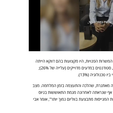
למרות המגמה הכללית של ירידה במספר המשרות הפנויות, היו מקצועות בהם דווקא הייתה 
עלייה בביקוש לעובדים ללא ניסיון. למשל, סטודנטים במדעים מדוייקים (עלייה של 26%); 
״כבר בשנה שעברה ההייטק נכנס לתקופה מאתגרת, שהלכה והתעצמה בזמן המלחמה. מצב 
הרוח הלאומי בא לידי ביטוי גם בשוק, ועל אף שנראתה לאחרונה מגמת התאוששות בגיוס 
עובדים, המלחמה על הטאלנט בין החברות המגייסות מתבצעת בווליום נמוך יותר", אומר אבי 