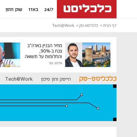
24/7
באזז
שוק ההון
דף הבית
כלכליסט-טק
Tech@Work
מחיר הבניין בארה"ב
צנח ב-90%,
והחלומות על תשואה
גבוהה התנפצו
אלמוג עזר
כלכליסט-טק
הייטק והון סיכון
Tech@Work