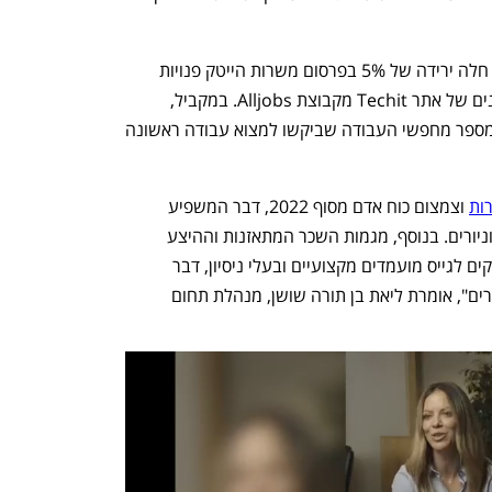
בסך הכל במהלך 12 החודשים האחרונים חלה ירידה של 5% בפרסום משרות הייטק פנויות 
המיועדות לאנשים ללא ניסיון, כך לפי נתונים של אתר Techit מקבוצת Alljobs. במקביל, 
באותה התקופה הייתה עלייה של 44% במספר מחפשי העבודה שביקשו למצוא עבודה ראשונה 
ות
 וצמצום כוח אדם מסוף 2022, דבר המשפיע 
ישירות על גיוס של עובדים ללא ניסיון - ג'וניורים. בנוסף, מגמות השכר המתאזנות וההיצע 
העובדים בשוק ההייטק מאפשרות למעסיקים לגייס מועמדים מקצועיים ובעלי ניסיון, דבר 
שדוחק הצידה את השתלבותם של הג׳וניורים", אומרת ליאת בן תורה שושן, מנהלת תחום 