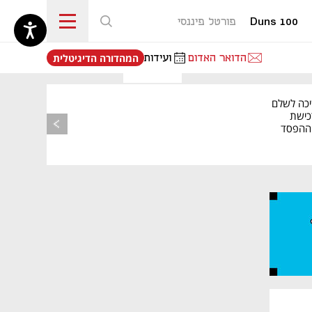
Duns 100
פורטל פיננסי
נפתח בכרטיסייה חדשה
הדואר האדום
ועידות
המהדורה הדיגיטלית
יכה לשלם
כישת
BASE: ההפסד
הרבעוני זינק ל-76