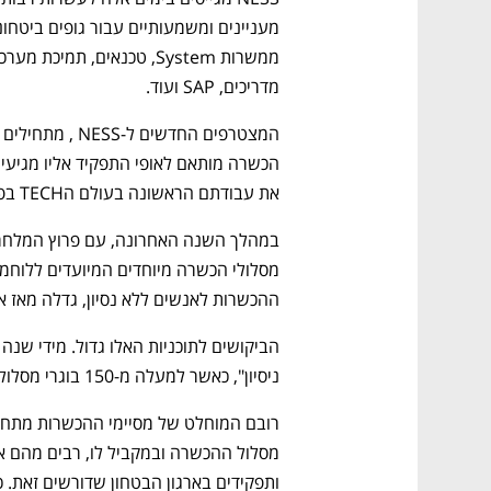
ם ומה שביניהם
התכוננו לשלב הבא בצמיחה שלכם!
מדריכים, SAP ועוד. 
את עבודתם הראשונה בעולם הTECH בפרויקטים המיועדים.  
ההכשרות לאנשים ללא נסיון, גדלה מאז או
ניסיון", כאשר למעלה מ-150 בוגרי מסלולי אלו נקלטים לעבודה ב-NESS .