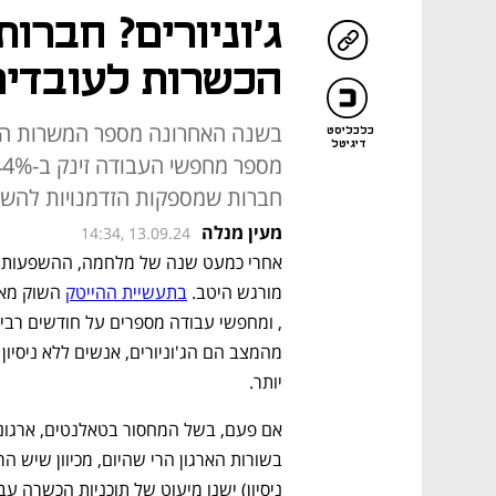
ג'וניורים? חברו
הכשרות לעובדים 
כלכליסט
דיגיטל
חברות שמספקות הזדמנויות להש
מעין מנלה
14:34, 13.09.24
מורגש היטב. 
בתעשיית ההייטק
 השוק מאו
יותר. 