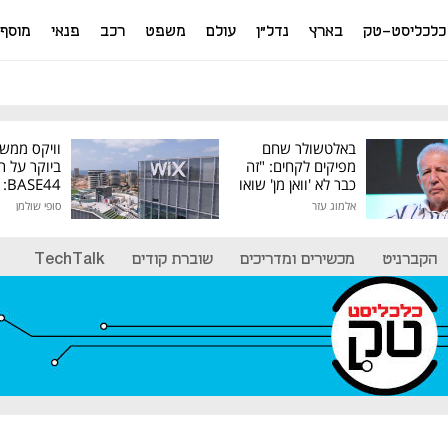
כלכליסט-טק
בארץ
נדל"ן
עולם
משפט
רכב
פנאי
מוסף
באלטשולר שחם
וויקס ממש
מפיקים לקחים: "זה
ביוקר על ר
כבר לא 'וואן מן' שואו
44
של גילעד"
אלמוג עזר
סופי שולמן
מיליון דולר
הקברניט
מכשירים ומדריכים
שוברת קודים
TechTalk