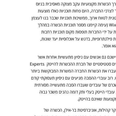
"אם בעבר ראינו חברות גדולות מגייסות דרך הכשרות מקצועיות עקב מצוקה מאסיבית בגיוס 
טאלנט, בדגש על ג'וניורים שניתן להכשיר לצרכי החברה, היום פחות תוכניות כאלו מוצעות 
בשוק. החברות הגדולות שחושבות אסטרטגית לטווח ארוך, ממשיכות תוכניות שכבר בנו לעצמן 
מוניטין כגון הכשרת הג'וניורים של חברת Wix (עימה קיימנו מספר תוכניות הכשרה במהלך 
השנה) ואת מקומן של התוכניות הממומנות על ידי החברות תופסות מקום תוכניות רחבות 
שממומנות על ידי הרשות לחדשנות וקרנות פילנתרופיות, בדגש על אוכלוסיות יעד שונות, 
א אומר. 
בנוסף לבוגרי המכללות והאוניברסיטאות, ישנם גם אנשים עם ניסיון מתעשיות אחרות אשר 
עושים תוכניות הסבה להייטק. על פי נתונים סטטיסטיים של חברת ההכשרות להייטק Experts 
Group  שנמדדו על סמך אלפי בוגרים שעברו את הכשרות החברה המשרות המבוקשות ביותר 
להסבה הן ניהול פרויקטים ודאטה אנליסט. רוב עוברי ההסבה מגיעים עם ניסיון תעסוקתי קודם 
שנע בין שנתיים לעשר שנים. השיפור בשכרם של עובדים שעברו הסבה מתעשייה מסורתית 
להייטק הוא משמעותי: לאחר חמש שנים, עובדי הייטק בעלי ותק דומה נהנים משכר גבוה 
לדברי פרופ׳ ברוך שמעוני, ראש המכון לחקר קהילות, אוניברסיטת בר-אילן, הכשרה של 