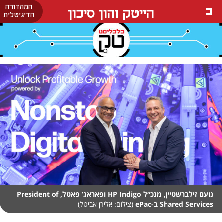
המהדורה
הייטק והון סיכון
הדיגיטלית
נועם זילברשטיין, מנכ״ל HP Indigo ופאראג’ פאטל, President of
Shared Services ב-ePac
(צילום: אלירן אביטל)