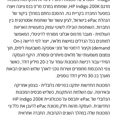
מדגם HP Indigo 200K, שפותחו במרכז מו"פ בנס ציונה ויוצרו 
במפעל החברה בקריית גת. ההסכם נחתם במהלך ביקור של 
הנהלת ePac בישראל, לציון עשור של שותפות אסטרטגית בין 
החברות. השותפות הובילה לשינוי עמוק בתעשיית האריזות 
העולמית - מעבר מדפוס אנלוגי מסורתי לדיגיטלי, המאפשר 
למותגים בכל הגדלים גמישות מלאה, ייצור לפי דרישה (On-
demand) וקיצור דרמטי של זמני אספקה משבועות לימים, תוך 
צמצום משמעותי של מלאים מיותרים ופסולת. היקף העסקה 
המידי עבור רכישת המכונות עומד על כ-20 מיליון דולר, כאשר 
צפי ההכנסות מחומרים ושירות טכני לאורך שלוש השנים הבאות 
מוערך בכ-30 מיליון דולר נוספים.
המכונות החדשות יותקנו בפריסה גלובלית - בצפון אמריקה 
ובאירופה. עם השלמת ההתקנות, כשליש מבסיס המכונות 
הגלובלי של ePac יתבסס על טכנולוגיית HP Indigo 200K 
החדשנית. העסקה מהווה חלק מכוונת ePac לרענן את כלל צי 
המכונות שלה במהלך השנים הקרובות. החברה אחראית 