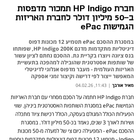
חברת HP Indigo תמכור מדפסות
ב-50 מיליון דולר לחברת האריזות
הגמישות ePac
במסגרת ההסכם ePac תטמיע 12 מכונות דפוס
דיגיטליות מתקדמות מדגם HP Indigo 200K, שפותחו
בנס ציונה ויוצרו בקריית גת. ההסכם נחתם לציון עשור
של שותפות אסטרטגית שהובילה למהפכה בתעשיית
האריזות העולמית - מעבר מדפוס אנלוגי לדיגיטלי
המאפשר ייצור לפי דרישה וקיצור זמני אספקה
מאיר אורבך
|
11:43, 04.02.26
חברת HP Indigo חתמה על הסכם מסחרי עם חברת האריזות 
הגמישות ePac במסגרת השותפות האסטרטגית ביניהן. שווי 
הפעילות הכולל המגולם בעסקה, הכולל רכישת ציוד מתכלה 
ושירות לאורך 3 שנים, נאמד בכ-50 מיליון דולר. במסגרת 
ההסכם ePac - המפעילה כיום צי של למעלה מ-50 מכונות 
Indigo - תטמיע 12 מכונות דפוס דיגיטליות מתקדמות נוספות 