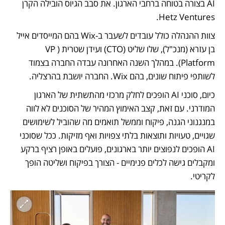
AI בצורה בטוחה ברחבי הארגון. את סבב הגיוס הובילה הקרן 
Hetz Ventures.
צוות ההנהלה כולל עובדים לשעבר ב-Wix בהם המייסדים אייל 
בן עזרא (מנכ"ל), שלו שליט (CTO) ועידן שטרית (VP 
Platform). במהלך השנה האחרונה עבדה החברה בצמוד 
לשותפי פיתוח שונים, בהם Wix. החברה יושבת בהרצליה.
כיום, סוכני AI הופכים לחלק מרכזי מהתשתית של הארגון 
המודרני. עם זאת, קצב האימוץ המהיר של הסוכנים לא לווה 
במנגנוני הגנה, פיקוח וממשל תואמים מה שהוביל לשימושים 
שגויים, טעויות ותוצאות בלתי צפויות ואף מזיקות. ככל שסוכני 
AI הופכים לנפוצים יותר בארגונים, פועלים באופן רציף ברקע 
ומקבלים גישה לכלים פנימיים - הצורך בפיקוח ושליטה הופך 
לקריטי.