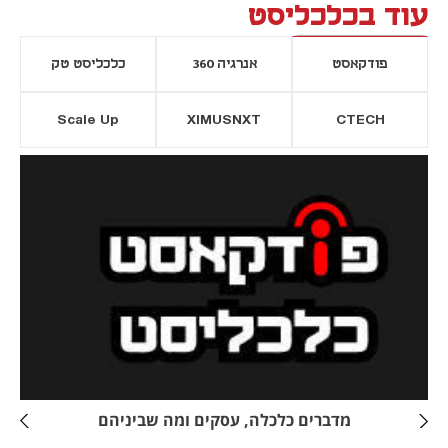
עוד בכלכליסט
פודקאסט
אנרגיה 360
כלכליסט טק
Scale Up
XIMUSNXT
CTECH
יסייה חדשה
נפתח בכרטיסייה חדשה
מדברים כלכלה, עסקים ומה שביניהם