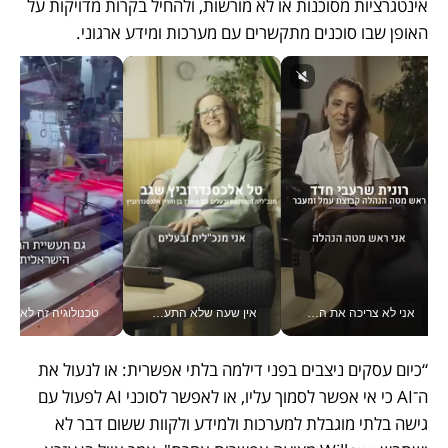
אינטגרציות מסוכנות או לא מורשות, ולהחיל בקרות מדויקות על 
האופן שבו סוכנים מתקשרים עם מערכות ומידע ארגוני.
אני לא צריכה את המשרד: רונית שרעבי-חדד מנהלת ארגון של 30000 עובדים מכל מקום_v
אין שעה שלא התעסקתי במשבר - טל אלכסנדרוביץ’ שגב מנהלת משברים תקשורתיים מכל מקום עם ה- Galaxy Z Fold8 Ultra שלה_v
טכנולוגיה זה לא רק בהייטק: גם תעשיי
“כיום עסקים ניצבים בפני דילמה בלתי אפשרית: או לנעול את 
ה־AI כי אי אפשר לסמוך עליו, או לאפשר לסוכני AI לפעול עם 
גישה בלתי מוגבלת למערכות ולמידע ולקוות ששום דבר לא 