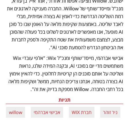
ישתבש. Willow מציעה אפשרות אחרת", אמר אייל בן עזרא, 
מנכ"ל ומייסד־שותף של Willow. החברה מעניקה לארגונים את 
רמת השליטה הנדרשת כדי לאמץ AI בצורה אמיתית, מבלי 
לאבד שליטה. באמצעות שקיפות מלאה על האופן שבו כל סוכן 
AI מופעל, אנו מאפשרים לארגונים לשלוט בכל פעולה שהסוכן 
מבצע, לצמצם משמעותית את שטח התקיפה ולספק לחברות 
את הביטחון הנדרש להטמעת סוכני AI".
אבישי אברהמי, מייסד־שותף ומנכ"ל Wix: "אלפי עובדי Wix 
משתמשים מדי יום בסוכני AI, ובקנה המידה שלנו, נראות 
ושליטה על אותם סוכנים הן קריטיות לחלוטין. כדי להאיץ אימוץ 
AI בצורה בטוחה, אנחנו צריכים הנחיות, ממשל ושקיפות מלאה 
בכל רחבי החברה. Willow מספקת בדיוק את זה".
תגיות
ניר זוהר
חברת WIX
אבישי אברהמי
willow