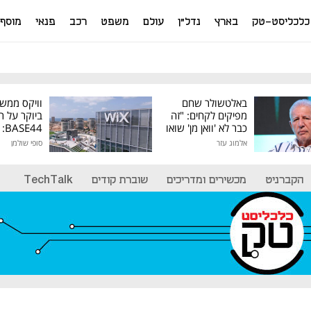
כלכליסט-טק
בארץ
נדל"ן
עולם
משפט
רכב
פנאי
מוסף
באלטשולר שחם
וויקס ממש
מפיקים לקחים: "זה
ביוקר על ר
כבר לא 'וואן מן' שואו
44
של גילעד"
אלמוג עזר
סופי שולמן
מיליון דולר
הקברניט
מכשירים ומדריכים
שוברת קודים
TechTalk