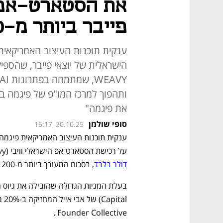
פייבר ביותר מ-200 מיליון דולר
ענקית תוכנות העיצוב האמריקאי
את פיגמה"
סופי שולמן
16:17, 30.10.25
על רכישת הסטארט־אפ הישראלי וויבי (Weavy) שהוקם רק לפני שנה, ו
דולר בלבד
, בסכום המעורך ביותר מ-200 מיליון דולר.
Founder Collective . 