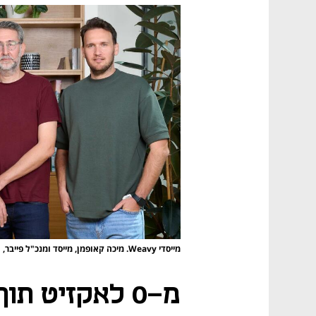
מייסדי Weavy. מיכה קאופמן, מייסד ומנכ"ל פייבר, הוא אחד המשקיעים
מ-0 לאקזיט ת