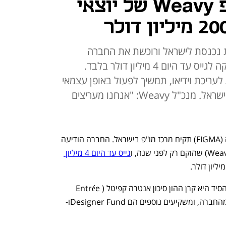
את הסטארט-אפ Weavy של יוצאי
ת נכנסת לישראל ורוכשת את החברה
הישראלית של יוצאי פייבר, שהספיקה לגייס עד היום 4 מיליון דולר בלבד.
WEAVY, שמתמחה בפתרונות AI לעריכת וידיאו, תמשיך לפעול באופן עצמאי
ותהפוך למרכז המו"פ של פיגמה בישראל. מנכ"ל Weavy: "אנחנו מעריצים
ענקית תוכנות העיצוב האמריקאית פיגמה (FIGMA) תקים מרכז מו"פ בישראל. החברה הודיעה 
גייס עד היום 4 מיליון 
בעלת המניות הגדולה שהובילה את גיוס הסיד היא קרן ההון סיכון אנטרה קפיטל (Entrée 
Capital) של אבי אייל המחזיקה ב-20% מהחברה, ומשקיעים נוספים הם Designer Fundו- 