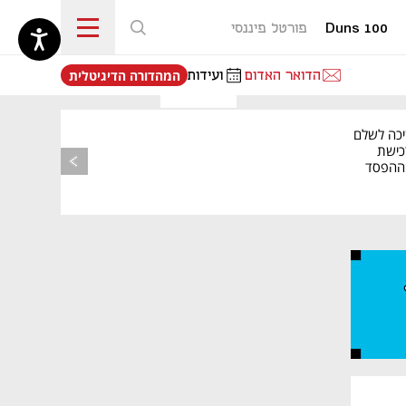
Duns 100
פורטל פיננסי
נפתח בכרטיסייה חדשה
הדואר האדום
ועידות
המהדורה הדיגיטלית
יכה לשלם
כישת
BASE: ההפסד
הרבעוני זינק ל-76