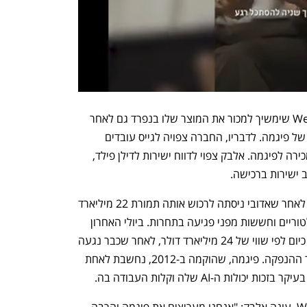
לפי אלבק, פיגמה תשמור על המותג Weavy שימשיך למכור את המוצר שלו בנפרד גם לאחר 
הרכישה, ובעתיד הוא ישולב בפלטפורמה של פיגמה. לדבריו, החברה צפויה לגייס עובדים 
נוספים למשרדיה בתל אביב גם לאחר המכירה לפיגמה. אלבק צפוי לדווח ישירות לדילן פילד, 
 ישירות ברכישה. 
פיגמה עלתה לכותרות לפני כשלוש שנים לאחר שאדובי ניסתה לרכוש אותה תמורת 22 מיליארד 
עקב קשיים רגולטוריים וחששות מפני פגיעה בתחרות. ביולי האחרון 
הונפקה החברה בוול סטריט והיא נסחרת כיום לפי שווי של 24 מיליארד דולר, לאחר שכבר נגעה 
בשווי של 60 מיליארד דולר זמן קצר לאחר ההנפקה. פיגמה, שהוקמה ב-2012, נחשבת לאחת 
ות ה-AI שלה וקלות העבודה בה.
לשאלה מדוע למכור מהר כל כך את Weavy, עונה אלבק: "אנחנו מעריצים את פיגמה והרבה 