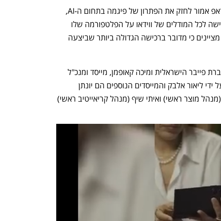
Weavy מעסיקה כ-20 עובדים. הסטארט־אפ אמור לחזק את הפתרון של פיגמה בתחום ה-AI, 
שכן הוא פיתח וכבר מוכר פתרון שמספק גישה לכל המודלים של ווידאו על הפלטפורמה שלו 
בשילוב עם תוכנות עריכת וידיאו. בפיגמה מציינים כי מדובר ברכישה הגדולה ביותר שביצעה 
Weavy הוקמה על ידי קבוצה של יוצאי חברת פייבר הישראלית ומיכה קאופמן, מייסד ומנכ"ל 
פייבר, מושקע בחברה. החברה מנוהלת על ידי ליאור אלבק והמייסדים הנוספים הם יונתן 
אלומות (מנהל טכנולוגיות), יונתן גור-זאב (מנהל מוצר ראשי) ואיתי שיף (מנהל קריאייטיב ראשי) 