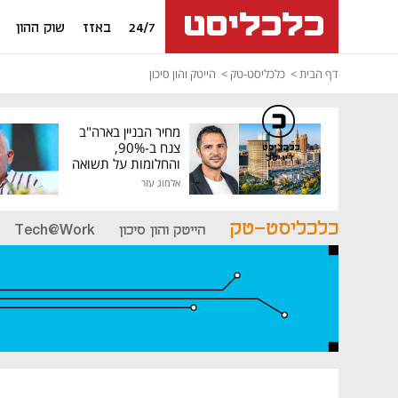
24/7
באזז
שוק ההון
דף הבית
כלכליסט-טק
הייטק והון סיכון
מחיר הבניין בארה"ב
צנח ב-90%,
כלכליסט
דיגיטל
והחלומות על תשואה
גבוהה התנפצו
אלמוג עזר
כלכליסט-טק
הייטק והון סיכון
Tech@Work