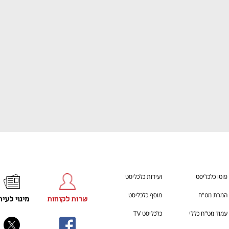
ענף במתח גבוה
מדברים כלכלה, עסקים ומה שב
פוטו כלכליסט
ועידות כלכליסט
המרת מט"ח
מוסף כלכליסט
שרות לקוחות
מינוי לעית
עמוד מט"ח כללי
כלכליסט TV