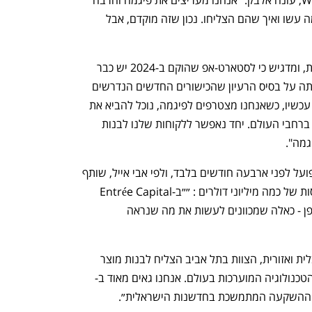
מהדברים שבנינו מבוססים על מה שפיגמה עשו ואיך שהם הצליחו. נכון שזה מוקדם, אבל 
הוא מכחיש שמדובר למעשה ברכישת צוות, ומדגיש כי לסטארט-אפ שהוקם ב-2024 יש כבר 
הכנסות מלקוחות משלמים. ״Weavy נבנתה על בסיס הרעיון שהכישורים החדשים הנדרשים 
לעולם היצירה עם AI היא בניית מערכות. עכשיו, כשאנחנו מצטרפים לפיגמה, נוכל להביא את 
הפילוסופיה הזאת למיליוני יוצרים וצוותים ברחבי העולם. יחד נאפשר ללקוחות שלנו לבנות 
גמה".
Weavy. החלה למכור את המוצר שלה בפועל לפני ארבעה חודשים בלבד, ולפי אבי אייל, שותף 
מייסד באנטרה קפיטל, כבר הגיעה להכנסות של כמה מיליוני דולרים : ״״ב-Entrée Capital 
אנחנו מאמינים בחיבור למייסדים יוצאי דופן - כאלה שמכוונים לעשות את מה שנראה 
לדברי אייל, ״בשנה מורכבת מבחינה גלובלית ואזורית, הצוות בתל אביב הצליח לבנות מוצר 
נולוגיה המוערכות בעולם. אנחנו גאים מאוד ב-