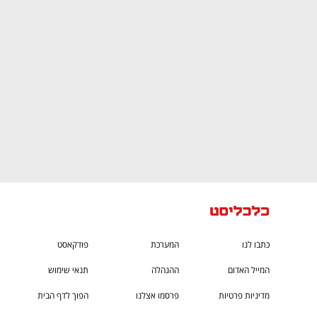
CTech – the
הבית של ההייטק הישראלי
כתבו לנו
המערכת
פודקאסט
המייל האדום
ההנהלה
תנאי שימוש
מדיניות פרטיות
פרסמו אצלנו
הפוך לדף הבית