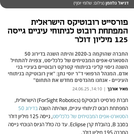
דניאל גלוזמן
(צילום: שלומי יוסף)
פורסייט רובוטיקס הישראלית
המפתחת רובוט לניתוחי עיניים גייסה
125 מיליון דולר
החברה שהוקמה ב-2020 והיתה השנה בדירוג 50
הסטארט-אפים המבטיחים של כלכליסט, צפויה להתחיל
השנה ניסוי קליני בניתוחי קטרקט רובוטיים בעיניי בני
אדם. המנהל הרפואי ד"ר יוסי נתן: "אין רובוטיקה בניתוחי
העיניים - אנחנו מהנדסים מחדש את התחום"
מאיר אורבך
|
14:10, 24.06.25
חברת פורסייט רובוטיקס (ForSight Robotics) הישראלית, 
נפתח בכרטיסייה חדשה
נפתח בכרטיסייה חדשה
המפתחת רובוט לניתוחי עיניים, ושהיתה השנה 
בדירוג 50 
הסטארט-אפים המבטיחים של כלכליסט
, גייסה 125 מיליון דולר 
בסבב B, בהובלת קרן Eclipse. עד כה כולל הגיוס הנוכחי גייסה 
החברה 195 מיליון דולר.