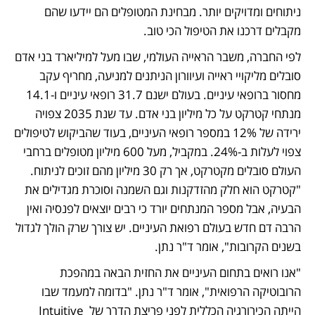
ניתוחים ומדויקים יותר. מבחינת המטופלים הם יידעו שהם 
מקבלים דרכנו את הטיפול הכי טוב. 
לפי החברה, משבר הראייה העולמי, שבו מעל למיליארד בני אדם 
סובלים מליקויי ראייה ועיוורון הניתנים למניעה, מחריף עקב 
מחסור ברופאי עיניים. בעולם ישנם 31.7 רופאי עיניים ו-14.1 
מנתחי קטרקט על כל מיליון בני אדם. עד שנת 2035 צפויה 
ירידה של 12% במספר רופאי העיניים, בעוד שהביקוש לטיפולים 
צפוי לעלות ב-24%. במקביל, מעל 600 מיליון מטופלים ברחבי 
העולם סובלים מקטרקט, אך רק 30 מיליון מהם זוכים לניתוח.
"קטרקט הוא חלק מהזדקנות וגם השמנה וסוכרת מגדילים את 
הבעיה, אבל מספר המנתחים יורד כי רבים יוצאים לפנסיה ואין 
הרבה דם חדש בעולם רפואת העיניים. יש צורך שרק הולך לגדול 
בשנים הקרובות", אומר ד"ר נתן.
"אנו רואים בתחום העיניים את החזית הבאה במהפכת 
הרובוטיקה הרפואית", אומר ד"ר נתן. "בדומה למעמד שבו 
הייתה הכירורגיה הכללית לפני פריצת הדרך של Intuitive 