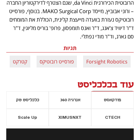
הרובוטית הכירורגית da Vinci, שגם הצטרף לדירקטוריון החברה 
– ורוני אבוביץ, מייסד MAKO Surgical Corp. בנוסף, פורסייט 
רובוטיקס נעזרת בוועדה מייעצת קלינית, הכוללת את המומחים 
ד"ר דיוויד צ’אנג, ד"ר ואנס תומפסון, פרופ' בוריס מליוגין, ד"ר 
סם גארג, וד"ר מודי נפתלי.   
תגיות
Forsight Robotics
פורסייט רובוטיקס
קטרקט
נ
עוד בכלכליסט
פודקאסט
אנרגיה 360
כלכליסט טק
Scale Up
XIMUSNXT
CTECH
יסייה חדשה
נפתח בכרטיסייה חדשה