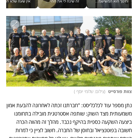
חינוך הוא המשישמה של החיים שלי - V
זה שינה לי את החיים: איך עידו איז'ק הופך את הסמארטפון לכלי צילום מקצועי_v
אין שעה שלא התעסקתי במשבר - טל אלכסנדרוביץ’ שגב מנהלת משברים
צוות פורסייט 
(
צילום: שלומי יוסף 
)
נתן מספר עוד לכלכליסט: "חברתנו זכתה לאחרונה להבעת אמון 
משמעותית מצד השוק: שותפה אסטרטגית מובילה בתחומנו 
ביצעה השקעה כספית בהיקף נכבד. מהלך זה מהווה הכרה 
חשובה בפוטנציאל ובחוסן של החברה. חשוב לציין כי למרות 