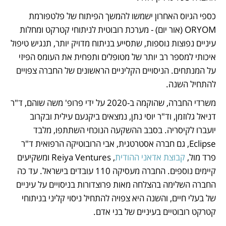
כספי הגיוס האחרון ישמשו להמשך הפיתוח של פלטפורמת 
ORYOM (אור יום) - מערכת רובוטית לניתוחי קטרקט ומחלות 
עיניים נפוצות נוספות, שתסייע בניתוח מדויק יותר, תנגיש טיפול 
איכותי למספר רב יותר של מטופלים ותפחית את העומס הפיזי 
על המנתחים. הניסויים הקליניים הראשונים של החברה צפויים 
להתחיל השנה. 
משרדי החברה, שהוקמה ב-2020 על ידי פרופ' משה שוהם, ד"ר 
דניאל גלוזמן, וד"ר יוסי נתן, נמצאים ביקנעם עילית ובקרוב 
יועברו לקיסריה. בסבב ההשקעה הנוכחי השתתפו, מלבד 
Eclipse, גם חברה אסטרטגית, אבי הרובוטיקה הרפואית ד"ר 
פרד מול, 
קבוצת אדאני ההודית
, Reiya Ventures ומשקיעים 
קיימים נוספים. החברה מעסיקה 110 עובדים בישראל. עד כה 
החברה השלימה בהצלחה מאות פרוצדורות בניסויים על עיניים 
של בעלי חיים, והשנה היא צפויה להתחיל ניסוי קליני בניתוחי 
קטרקט רובוטיים בעיניים של בני אדם.  