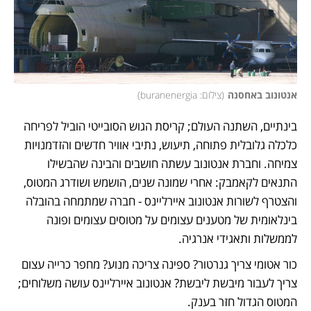
אנטונוב באחסנה
(
צילום: buranenergia
)
בינתיים, השתנה העולם; קריסת הגוש הסובייטי הוביל לפריחה 
כלכלה גלובלית פתוחה, תיעוש, נתיבי אוויר חדשים והזדמנויות 
צמיחה. וחברת אנטונוב עשתה חושבים והבינה שהבשילו 
התנאים לקאמבק: אחרי שמונה שנים, הושמש ושודרג המטוס, 
והצטרף לשורות אנטונוב איירליינס - חברה שמתמחה בהובלה 
בינלאומית של מטענים עצומים על מטוסים עצומים ופונה 
לממשלות ותאגידי אנרגיה. 
כור אטומי צריך גנרטור? ספינה צריכה מנוע? מחפר כרייה עצום 
צריך לעבור מיבשת ליבשת? אנטונוב איירליינס עושה משלוחים; 
המטוס הגדול חזר בענק. 