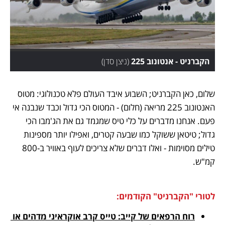
הקברניט - אנטונוב 225
(
ניצן סדן
)
שלום, כאן הקברניט; השבוע איבד העולם פלא טכנולוגי: מטוס 
האנטונוב 225 מריאה (חלום) - המטוס הכי גדול וכבד שנבנה אי 
פעם. אנחנו מדברים על כלי טיס שמגמד גם את הג'מבו הכי 
גדול; טיטאן ששוקל כמו שבעה קטרים, ואפילו יותר מספינות 
טילים מסוימות - ואלו דברים שלא צריכים לעוף באוויר ב-800 
קמ"ש. 
לטורי "הקברניט" הקודמים:
רוח הרפאים של קייב: טייס קרב אוקראיני מדהים או 