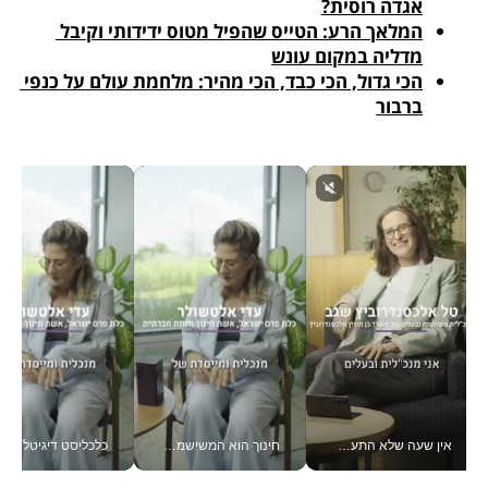
אגדה רוסית?
המלאך הרע: הטייס שהפיל מטוס ידידותי וקיבל 
מדליה במקום עונש
הכי גדול, הכי כבד, הכי מהיר: מלחמת עולם על כנפי 
ברבור
חינוך הוא המשישמה של החיים שלי - V
כלכליסט דיגיטל "חינוך הוא המשימה של החיים שלי"_v
טכנולוגיה זה לא רק בהייטק: גם תעשיי