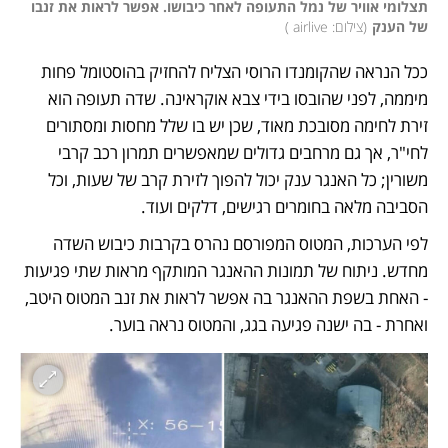
תצלומי אוויר של נמל התעופה לאחר כיבושו. אפשר לראות את זנבו 
של הענק
(
צילום: airlive 
)
ככל הנראה שהקומנדו הרוסי הצליח להחזיק בהוסטומל פחות 
מיממה, לפני שהובסו בידי צבא אוקראינה. שדה תעופה הוא 
זירת לחימה מסובכת מאוד, שכן יש בו שלל מחסות ומסתורים 
לחי"ר, אך גם מרחבים גדולים שמאפשרים תמרון רכב קרבי 
משורין; כל האנגר ענק יכול להפוך לזירת קרב של שעות, וכל 
הסביבה מלאה בחומרים רגישים, דלקים ועוד. 
לפי הערכות, המטוס המפורסם נהרס בקרבות כיבוש השדה 
מחדש. ניתוח של תמונות ההאנגר המותקף מראות שתי פגיעות 
- האחת בשפת ההאנגר בה אפשר לראות את זנב המטוס היטב, 
ואחרת - בה ישנה פגיעה בגג, והמטוס נראה בוער. 