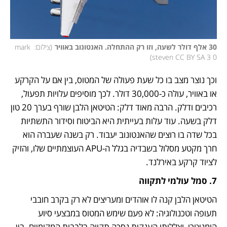
30 אלף דולר לשעה, וזו רק ההתחלה. האנטונוב באוויר
(
צילום: mark 
)
steven CC BY SA 3 0
וכך נוצר מצב בו כל שעת פעולה של המטוס, בין אם על הקרקע 
או באוויר, עולה כ-30,000 דולר. לכך מוסיפים עלויות תפעול, 
רכיבים ודלק. הרבה מאוד דלק: הטיטאן הלבן שורף בערך 20 טון 
דלק בשעה. עוד עלות בעייתית היא הביטוח וסידור התשתיות 
בכל שדה בו רוצים שהאנטונוב יעבוד. רק בשנה שעברה הוא 
חרך מקטע מסלול בשבדיה בגלל ה-APU העוצמתיים שלו, והזיק 
לציוד קרקע באירלנד. 
7. סמל עולמי לתקווה
הטיטאן הלבן קנה לו אוהדים ומעריצים לא רק בקרב חובבי 
תעופה וטכנולוגיה: לא פעם שימש המטוס במבצעי סיוע 
הומניטרי, וצלליתו הענקית נסכה תקווה בלבבות המקומיים. בין 