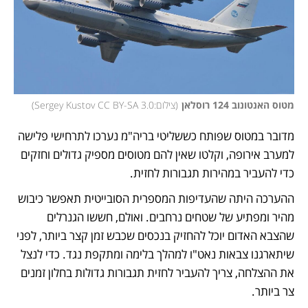
מטוס האנטונוב 124 רוסלאן
(
צילום:Sergey Kustov CC BY-SA 3.0
)
מדובר במטוס שפותח כששליטי בריה"מ נערכו לתרחישי פלישה 
למערב אירופה, וקלטו שאין להם מטוסים מספיק גדולים וחזקים 
כדי להעביר במהירות תגבורות לחזית. 
ההערכה היתה שהעדיפות המספרית הסובייטית תאפשר כיבוש 
מהיר ומפתיע של שטחים נרחבים. ואולם, חששו הגנרלים 
שהצבא האדום יוכל להחזיק בנכסים שכבש זמן קצר ביותר, לפני 
שיתארגנו צבאות נאט"ו למהלך בלימה ומתקפת נגד. כדי לנצל 
את ההצלחה, צריך להעביר לחזית תגבורות גדולות בחלון זמנים 
צר ביותר. 