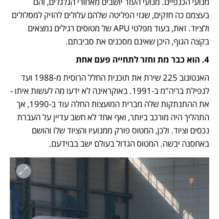
מנועי הכנפיים. מנועי העזר יושבים מאחורי הגלגלים, והם 
בעצמם כה חזקים, שגזי הפליטה שלהם עלולים להזיק למסלולים 
ולציוד. זאת, בעוד מפלטי APU של מטוסים רגילים נמצאים 
בקצה הגוף, היכן שאינם מסכנים את סביבתם. 
4. הוא כבר מת וחזר לתחייה פעם אחת 
האנטונוב 225 שירת את תוכנית החלל הרוסית מ-1988 ועד 
לנפילת בריה"מ ב-1991. באוקראינה לא ידעו מה לעשות איתו - 
את ההתנתקות שלה מברית המועצות החלה עוד ב-1990, אך 
התהליך היה מורכב ביותר, ואף אחד לא חשב עדיין על העברת 
נכסים וציוד. ולכן, המטוס פורק ממנועיו והציוד שלו והושם 
באחסנה יבשה. המטוס הגדול בעולם ישב בבוידעם. 