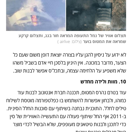
תצלום אוויר של נמל התעופה המראה חור בגג, ותצלום קרקע 
שמראה את המטוס בוער
(
צילום: airlive 
)
לא ידוע על ניסיון להגן עליו בצורה יוצאת דופן משום שעם כל 
הצער, מדובר במכונה. אין היגיון בלסכן חיי אדם בשביל משהו 
שלא משפיע על הלחימה עצמה, ובתכל'ס אפשר לבנות שוב.
10. מוות ולידה מחדש
עוד בטרם נהרס המטוס, תכננה חברת אנטונוב לבנות עוד 
כמוהו, ולבחון אפשרות להשתמש בו כפלטפורמה מוטסת לשילוח 
טילים לחלל. התוכנית נבחנה בשיתוף עם סוכנות החלל הסינית. 
ב-2011 אף החל שיתוף פעולה עם התעשייה האווירית של סין 
כדי לתכנן ולבנות טיטאנים מעופפים, שלא הבשיל לכדי מוצר 