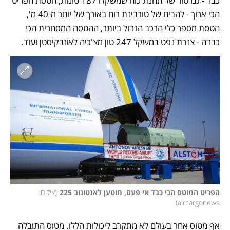
כבד - גנרטור של תחנת כוח שמשקלו 187 טונות, הטסת הפריט 
הכי ארוך - להבים של טורבינת רוח באורך של יותר מ-40 מ', 
הטסת מספר כלי הרכב הגדול ביותר, ההטסה המסחרית הכי 
כבדה - צנרת נפט במשקל 247 טון מצ'כיה לאוזבקיסטן ועוד.   
הפריט המוטס הכי כבד אי פעם, מוטען לאנטונוב 225
(
צילום: 
)
aircargonews
אף מטוס אחר בעולם לא מתקרב ליכולות הללו. מטוס התובלה 