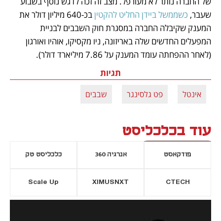
של החברה נותר לא מעורפל. מצב זה זכה לדגש נוסף בשבוע 
שעבר, 
כשממשל ביידן החליט להקטין
 בכ-640 מיליון דולר את 
המענק שקיבלה החברה במסגרת חוק השבבים לבניית 
המפעלים החדשים שלה באריזונה, ניו מקסיקו, אוהיו ואורגון 
(לאחר ההפחתה עומד המענק על 7.86 מיליארד דולר).
תגיות
אינטל
פט גלסינגר
שבבים
עוד בכלכליסט
פודקאסט
אנרגיה 360
כלכליסט טק
Scale Up
XIMUSNXT
CTECH
יסייה חדשה
נפתח בכרטיסייה חדשה