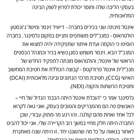
בעסקי הליבה שלה וחוסר יכולת לפרוץ לשוק הבינה 
המלאכותית. 
אינטל מינתה שני בכירים בחברה - דייוויד זינסר ומישל ג'ונסטון 
הולטהאוס - כמנכ"לים משותפים זמניים במקום גלסינגר. בחברה 
הוסיפו כי הוקמה ועדת איתור שתפקידה יהיה למצוא את 
המנכ"ל הבא. זינסר משמש כסגן נשיא בכיר וכמנהל הכספים 
הראשי של אינטל; והולטהאוס מונתה לתפקיד החדש של 
מנכ"לית אינטל פרודקטס - קבוצה הכוללת את חטיבת המחשוב 
האישי (CCG), חטיבת מרכזי הנתונים ובינה מלאכותית (DCAI) 
וחטיבת הרשתות והקצה (NEX). 
גלסינגר אמר כי "הובלת אינטל היתה הכבוד הגדול של חיי – 
האנשים פה הם מהמבריקים והטובים בעסק, ואני גאה לקרוא 
לכל אחד ואחת מהם קולגה. זהו רגע מר-מתוק עבורי, שכן 
החברה היתה חלק מחיי במשך רוב הקריירה שלי. אני יכול להביט 
לאחור בגאווה על כל מה שהשגנו יחד. זו היתה שנה מאתגרת 
לכולנו. קיבלנו החלטות קשות אך הכרחיות".