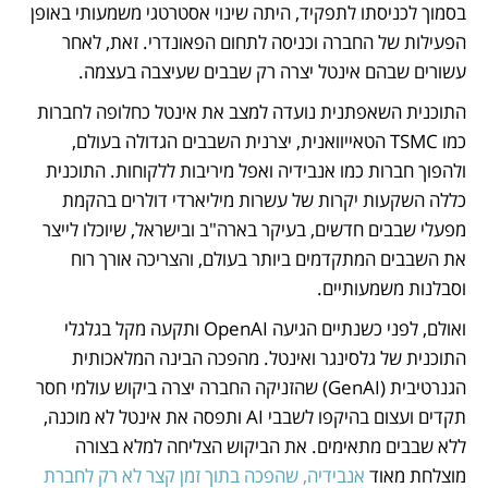
בסמוך לכניסתו לתפקיד, היתה שינוי אסטרטגי משמעותי באופן 
הפעילות של החברה וכניסה לתחום הפאונדרי. זאת, לאחר 
עשורים שבהם אינטל יצרה רק שבבים שעיצבה בעצמה.
התוכנית השאפתנית נועדה למצב את אינטל כחלופה לחברות 
כמו TSMC הטאייוואנית, יצרנית השבבים הגדולה בעולם, 
ולהפוך חברות כמו אנבידיה ואפל מיריבות ללקוחות. התוכנית 
כללה השקעות יקרות של עשרות מיליארדי דולרים בהקמת 
מפעלי שבבים חדשים, בעיקר בארה"ב ובישראל, שיוכלו לייצר 
את השבבים המתקדמים ביותר בעולם, והצריכה אורך רוח 
וסבלנות משמעותיים.
ואולם, לפני כשנתיים הגיעה OpenAI ותקעה מקל בגלגלי 
התוכנית של גלסינגר ואינטל. מהפכה הבינה המלאכותית 
הגנרטיבית (GenAI) שהזניקה החברה יצרה ביקוש עולמי חסר 
תקדים ועצום בהיקפו לשבבי AI ותפסה את אינטל לא מוכנה, 
ללא שבבים מתאימים. את הביקוש הצליחה למלא בצורה 
מוצלחת מאוד 
אנבידיה, שהפכה בתוך זמן קצר לא רק לחברת 