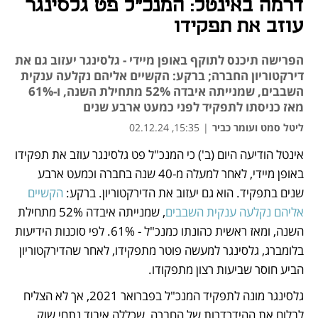
דרמה באינטל: המנכ"ל פט גלסינגר
עוזב את תפקידו
הפרישה תיכנס לתוקף באופן מיידי - גלסינגר יעזוב גם את
דירקטוריון החברה; ברקע: הקשיים אליהם נקלעה ענקית
השבבים, שמנייתה איבדה 52% מתחילת השנה, ו-61%
מאז כניסתו לתפקיד לפני כמעט ארבע שנים
ליטל סמט ועומר כביר
|
15:35, 02.12.24
אינטל הודיעה היום (ב') כי המנכ"ל פט גלסינגר עוזב את תפקידו 
נפתח בכרטיסייה חדשה
נפתח בכרטיסייה חדשה
נפתח בכרטיסייה חדשה
נפתח בכרטיסייה חדשה
נפתח בכרטיסייה חדשה
נפתח בכרטיסייה חדשה
נפתח בכרטיסייה חדשה
נפתח בכרטיסייה חדשה
נפתח בכרטיסייה חדשה
נפתח בכרטיסייה חדשה
באופן מיידי, לאחר למעלה מ-40 שנה בחברה וכמעט ארבע 
שנים בתפקיד. הוא גם יעזוב את הדירקטוריון. ברקע: 
הקשיים 
אליהם נקלעה ענקית השבבים
, שמנייתה איבדה 52% מתחילת 
השנה, ומאז ראשית כהונתו כמנכ"ל - 61%. לפי סוכנות הידיעות 
בלומברג, גלסינגר למעשה פוטר מתפקידו, לאחר שהדירקטוריון 
הביע חוסר שביעות רצון מתפקודו.
גלסינגר מונה לתפקיד המנכ"ל בפברואר 2021, אך לא הצליח 
לבלום את ההידרדרות של החברה, שכללה איבוד נתחי שוק 