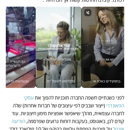
בתפקידים כאלה אי אפשר לחכות: אושרת לוי מניעה השקעות ענק מהטלפון_v
כלכליסט דיגיטל "חינוך הוא המשימה של החיים שלי"_v
טכנולוגיה זה לא רק בהייטק: גם תעשיי
לפני כשנתיים חשפה החברה תוכניות להפוך את 
עסקי 
הפאונדרי 
(ייצור שבבים לפי עיצובים של חברות אחרות) שלה 
לחברה עצמאית, מהלך שיאפשר אופציות מימון חיצוניות. עוד 
קודם לכן, באוגוסט, בעקבות דוחות גרועים שפרסמה, 
הודיעה 
אינטל 
על תוכנית הפחתת עלויות בהיקף של 10 מיליארד דולר 