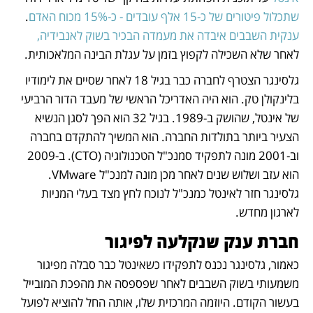
שתכלול פיטורים של כ-15 אלף עובדים - כ-15% מכוח האדם
. 
ענקית השבבים איבדה את מעמדה הבכיר בשוק לאנבידיה,
לאחר שלא השכילה לקפוץ בזמן על עגלת הבינה המלאכותית.
גלסינגר הצטרף לחברה כבר בגיל 18 לאחר שסיים את לימודיו 
בלינקולן טק. הוא היה האדריכל הראשי של מעבד הדור הרביעי 
של אינטל, שהושק ב-1989. בגיל 32 הוא הפך לסגן הנשיא 
הצעיר ביותר בתולדות החברה. הוא המשיך להתקדם בחברה 
וב-2001 מונה לתפקיד סמנכ"ל הטכנולוגיה (CTO). ב-2009 
הוא עזב ושלוש שנים לאחר מכן מונה למנכ"ל VMware. 
גלסינגר חזר לאינטל כמנכ"ל לנוכח לחץ מצד בעלי המניות 
לארגון מחדש. 
חברת ענק שנקלעה לפיגור
כאמור, גלסינגר נכנס לתפקידו כשאינטל כבר סבלה מפיגור 
משמעותי בשוק השבבים לאחר שפספסה את מהפכת המובייל 
בעשור הקודם. היוזמה המרכזית שלו, אותה החל להוציא לפועל 