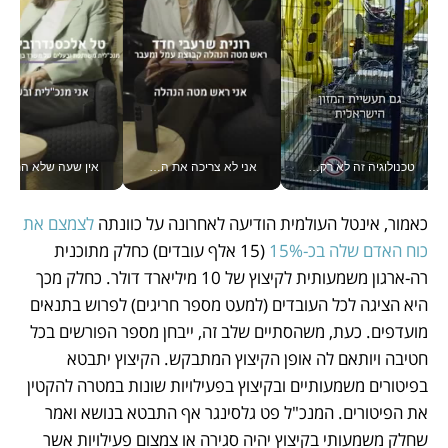
טכנולוגיה זה לא רק בהייטק: גם תעשיית המזון הישראלית מאמצת כלי AI, אוטומציה וניתוח דאטה בזמן אמת
אני לא צריכה את המשרד: רונית שרעבי-חדד מנהלת ארגון של 30000 עובדים מכל מקום_v
אין שעה שלא התעסקתי במשבר - טל אלכסנדרוביץ’ שגב מנהלת משברים
כאמור, אינטל העולמית הודיעה לאחרונה על כוונתה 
לצמצם את 
כוח האדם שלה בכ-15%
 (15 אלף עובדים) כחלק מתוכנית 
רה-ארגון משמעותית לקיצוץ של 10 מיליארד דולר. כחלק מכך 
היא הציגה לכל העובדים (למעט מספר חריגים) לפרוש בתנאים 
מועדפים. כעת, משהסתיים שלב זה, ייבחן מספר הפורשים בכל 
חטיבה ויותאם לה אופן הקיצוץ המתבקש. הקיצוץ יתבטא 
בפיטורים משמעותיים ובקיצוץ בפעילויות שונות במטרה להקטין 
את הפיטורים. המנכ"ל פט גלסינגר אף התבטא בנושא ואמר 
שחלק משמעותי בקיצוץ יהיה סגירה או צמצום פעילויות אשר 