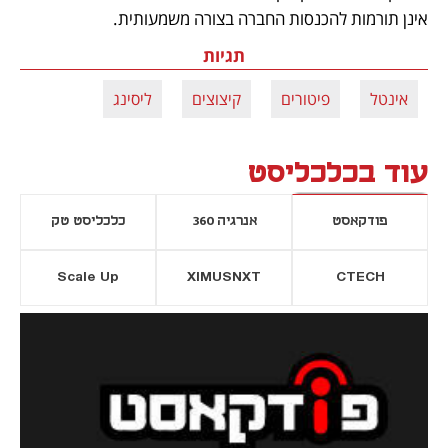
אינן תורמות להכנסות החברה בצורה משמעותית. 
תגיות
אינטל
פיטורים
קיצוצים
ליסינג
עוד בכלכליסט
פודקאסט
אנרגיה 360
כלכליסט טק
Scale Up
XIMUSNXT
CTECH
יסייה חדשה
נפתח בכרטיסייה חדשה