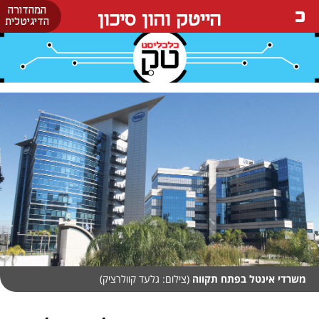
המהדורה
הייטק והון סיכון
הדיגיטלית
משרדי אינטל בפתח תקווה
(צילום: גלעד קוולרציק)