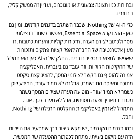
ובחירות כמו תצוגה צבעונית או מונוכרום, ועדיין זה ממשק קליל, 
נוח וזריז.
כלי ה-AI של Nothing, שכבר השתלב בדגמים קודמים, זמין גם 
כאן - הוא נקרא Essential Space, ואפשר לשמור בו צילומי 
מסך ולכתוב לצידם הערה, תזכורות קוליות והערות כתובות. זו 
מעין אלטרנטיבה של החברה לאפליקציות פתקים ותזכורות 
שאפשר למצוא במכשירים רבים. החלק של ה-AI כאן הוא תמלול 
של ההקלטות הקוליות, וזה עובד גם בעברית. האפליקציה 
אמורה להוסיף גם הקשר לצילומי המסך, להציג קצת טקסט 
מתוכם ומאיפה הם נשמרו, אבל זה לא תמיד עובד. המידע שכן 
נשמר לא תמיד עוזר - מופיעה הערה שצילום המסך נשמר 
מכרום בתאריך ושעה מסוימים, אבל לא מעבר לכך. אגב, 
התמלול לא זמין באפליקציית ההקלטה הרגילה של Nothing, 
וחבל.
וכמו בדגמים הקודמים, יש מקש קיצור דרך שמפעיל את היישום 
הזה עם מיקום בעייתי, מתחת לכפתור ההפעלה של המכשיר. 