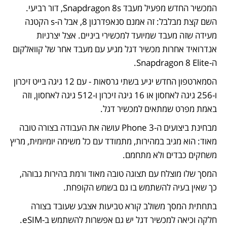
המכשיר החדש מפעיל מעבד Snapdragon 8s, דור רביעי. 
השם קצת מבלבל: זה אמנם סנאפדרגון 8, אבל ה-s הקטנה 
מעידה שזה מעבד שמיועד למכשירי ביניים. אצל יצרניות 
אנדרואיד אחרות מכשיר דגל מגיע עם מעבד אחר של קוואלקום 
ה-Snapdragon 8 Elite.
הסמארטפון החדש יגיע בשתי גרסאות - עם 12 גיגה בייט זיכרון 
ו-256 גיגה לאחסון או 16 גיגה זיכרון ו-512 גיגה לאחסון, וזה 
באמת מפרט שמתאים למכשיר דגל.
מבחינת ביצועים ה-Phone 3 עושה את העבודה בצורה טובה 
מאוד: הוא מגיב במהירות, מתמודד עם כל משימה יומיומית, מריץ 
משחקים כבדים ולא מתחמם.
המסך שלו מוצלח עם תצוגה טובה מאוד ורמת בהירות גבוהה, 
כך שאין בעיה להשתמש בו גם בשמש הקופחת.
בתחתית המסך משולב קורא טביעות אצבע שעובד בצורה 
חלקה וכיאה למכשיר דגל יש גם אפשרות להשתמש ב-eSIM. 