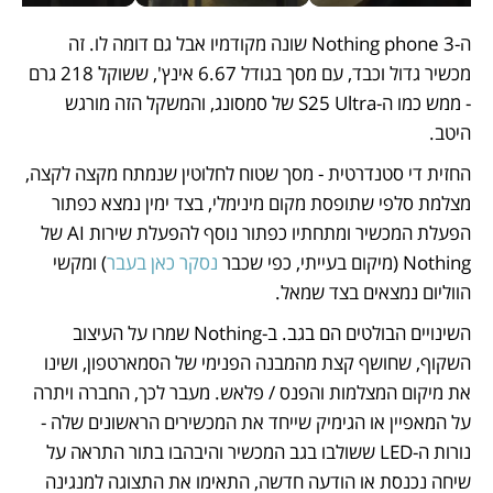
ה-Nothing phone 3 שונה מקודמיו אבל גם דומה לו. זה 
מכשיר גדול וכבד, עם מסך בגודל 6.67 אינץ', ששוקל 218 גרם 
- ממש כמו ה-S25 Ultra של סמסונג, והמשקל הזה מורגש 
היטב.
החזית די סטנדרטית - מסך שטוח לחלוטין שנמתח מקצה לקצה, 
מצלמת סלפי שתופסת מקום מינימלי, בצד ימין נמצא כפתור 
הפעלת המכשיר ומתחתיו כפתור נוסף להפעלת שירות AI של 
Nothing (מיקום בעייתי, כפי שכבר 
נסקר כאן בעבר
) ומקשי 
הווליום נמצאים בצד שמאל.
השינויים הבולטים הם בגב. ב-Nothing שמרו על העיצוב 
השקוף, שחושף קצת מהמבנה הפנימי של הסמארטפון, ושינו 
את מיקום המצלמות והפנס / פלאש. מעבר לכך, החברה ויתרה 
על המאפיין או הגימיק שייחד את המכשירים הראשונים שלה - 
נורות ה-LED ששולבו בגב המכשיר והיבהבו בתור התראה על 
שיחה נכנסת או הודעה חדשה, התאימו את התצוגה למנגינה 