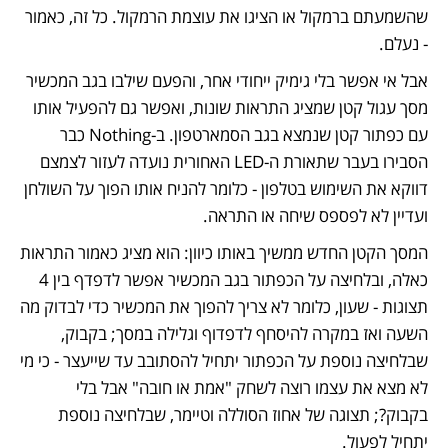
שהשמעתם ברמקול או הציגו את עוצמת הרמקול. כל זה, כאמור 
- נעלם.
אבל אי אפשר בלי גימיק ייחודי אחר, והפעם שילבו בגב המכשיר 
מסך עגול קטן שמציג התראות שונות, ואפשר גם להפעיל אותו 
עם כפתור קטן שנמצא בגב הסמארטפון. ב-Nothing כבר 
הסבירו בעבר שתאורת ה-LED האחורית נועדה לעזור לצמצם 
דווקא את השימוש בטלפון - כלומר להניח אותו הפוך על השולחן 
ועדיין לא לפספס שיחה או התראה. 
המסך הקטן החדש ממשיך באותו כיוון: הוא מציג כאמור התראות 
כאלה, ובלחיצה על הכפתור בגב המכשיר אפשר לדפדף בין 4 
תצוגות - שעון, כלומר לא צריך להפוך את המכשיר כדי לבדוק מה 
השעה ואז במקרה להיסחף לדפדוף וגלילה במסך; בקבוק, 
שבלחיצה נוספת על הכפתור יתחיל להסתובב עד שייעצר - כי מי 
לא מצא את עצמו רוצה לשחק "אמת או חובה" אבל בלי 
בקבוק?; תצוגה של אחוז הסוללה וטיימר, שבלחיצה נוספת 
יתחיל לפעול. 