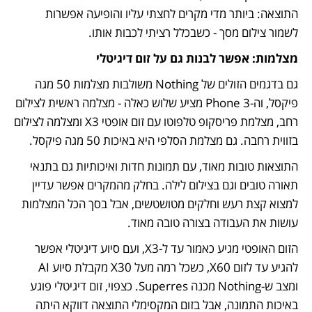
התוצאה: ביותר מדי מקרים לחצתי עליו והופיעה אפשרות 
לשמור צילום מסך - כשבכלל רציתי לכבות אותו.
מצלמות: אפשר לבנות גם על זום דיגיטלי
גם בדגמים הזולים של Nothing משולבות מצלמות 50 מגה 
פיקסל, וה-Phone 3 מציע שלוש כאלה - מצלמה ראשית לצילום 
רחב, מצלמת פריסקופ טלפוטו עם זום אופטי X3 ומצלמה לצילום 
בזווית רחבה. גם מצלמת הסלפי היא באיכות 50 מגה פיקסל.
התוצאות טובות מאוד, עם תמונות חדות ואיכותיות גם בתנאי 
תאורה טובים וגם בצילום לילה. בחלק מהמקרים אפשר עדיין 
למצוא קצת רעש וחלקים מטושטשים, אבל בסך הכל המצלמות 
עושות את העבודה בצורה טובה מאוד. 
הזום האופטי מגיע כאמור עד ל-X3, ועם סיוע דיגיטלי אפשר 
להגיע עד לזום X60, כשכל רמה מעל X30 מקבלת סיוע AI 
ומצב ש-Nothing מכנה Superres. כצפוי, זום דיגיטלי פוגע 
באיכות התמונה, אבל בזום המקסימלי התוצאה דווקא היתה 