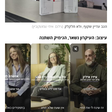
הגב עדיין שקוף, ולא חלקלק
(
צילום: איתי שמושקוביץ
)
עיצוב: העיקרון נשאר, הגימיק השתנה
זה שינה לי את החיים: איך עידו איז'ק הופך את הסמארטפון לכלי צילום מקצועי_v
אין שעה שלא התעסקתי במשבר - טל אלכסנדרוביץ’ שגב מנהלת משברים תקשורתיים מכל מקום עם ה- Galaxy Z Fold8 Ultra שלה_v
בתפקידים כאלה אי אפשר לח