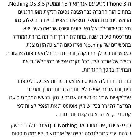
ה-Phone 3 מגיע עם אנדרואיד 15 וממשק Nothing OS 3.5. 
בתחום הזה החברה כבר הציגה נסיגה חלקית מאז הדגמים 
הראשונים: גם בממשק נמצאים מאפיינים ייחודיים שלה, כמו 
תצוגת שחור-לבן של האייקונים ופונט שנראה כאילו יצא 
ממדפסת סיכות ישנה. בתחילת הדרך זו היתה ברירת המחדל 
במכשירים של Nothing ואילו כיום התצוגה הזו מוצגת 
כאפשרות במהלך ההתקנה, וברירת המחדל היא תצוגה צבעונית 
רגילה של אנדרואיד. בכל מקרה אפשר תמיד לשנות את 
הבחירה במסך ההגדרות.
ברירת המחדל היא ניווט באמצעות מחוות אצבע, בלי כפתור 
בית, וגם את זה אפשר לשנות בהגדרות כמובן, ומגירת 
אפליקציות שמציגה רשימה ארוכה שלהן. בראש המסך מופיעה 
המלצה להיעזר בכלי שימיין אוטומטית את האפליקציות לפי 
קטגוריות, ואז התצוגה קצת יותר נוחה.
כפי שציינתי, אני מחבב את Nothing, בין היתר בגלל הממשק 
שלהם שדי קרוב לגרסה נקייה של אנדרואיד. יש כמה תוספות 