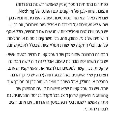
כפתורים בתחתית המסך (עניין שאפשר לשנות בהגדרות) 
ותצוגת שחור-לבן של אייקונים, עם הפונט של Nothing, 
שנראה כאילו יצא ממדפסת סיכות ישנה. היצרנית מתגאה בכך 
שהיא לא מעמיסה על הצרכנים אפליקציות מיותרות, וזה נכון - 
יש מעט ווידג'טים ואפליקציות שמגיעים עם המכשיר, כולל אוסף 
היישומים של גוגל, כמובן, וזהו. בלי משחקים נוספים או המלצות 
עליהם, ובלי התקנה של שורת אפליקציות שבכלל לא ביקשתם.
הבחירה בתצוגת שחור-לבן של האפליקציות תלויה בטעם אישי - 
יש בזה משהו יפה מבחינת עיצוב, אבל לי זה היה קשה מבחינה 
פרקטית. נכון, קשה לפעמים גם למצוא את האפליקציה שאתם 
רוצים בין שלל אייקונים בעלי צבע דומה (למה יש כל כך הרבה 
בתכלת או כחול?), אבל כשהרוב מוצג בשחור-לבן זה מסובך עוד 
יותר. ויש גם אפליקציות שלא מיישרות קו עם הממשק של 
Nothing והאייקון שלהן מוצג בכל מקרה בגרסה הצבעונית. גם 
את זה אפשר לשנות בכל רגע במסך ההגדרות, אם אתם רוצים 
לנסות להתרגל.