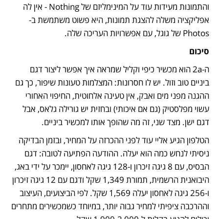
והתמונות מעידות עוד על המינימליזם של Nothing - אין לה 
אפליקציה משלה להצגת תמונות, היא פשוט משתמשת ב-
Photos של גוגל, עם אפשרויות העריכה שלה.
סיכום
ה-2a הוא מכשיר כיפי וקליל שמראה איך אפשר ליצור דגם 
ביניים טוב וזול. יש לו חסרונות: המצלמות טעונות שיפור, כך גם 
ההגנה מפני מים ואבק, אין טעינה אלחוטית, החיפוי האחורי 
עשוי מפלסטיק (גם אם איכותי) ובחזית יש גורילה גלאס, אבל 
דגם ישן. מצד שני, זה מה שהופך אותו למכשיר ביניים.
הטלפון הגיע אליי עוד לפני ההכרזה על המחיר, ובזמן הבדיקה 
ניסיתי לנחש כמה הוא יעלה. ההודעה הפתיעה לטובה: דגם 
הבסיס, עם 8 גיגה זיכרון ו-128 גיגה לאחסון, יימכר על ידי באג, 
היבואנית הרשמית, תמורת 1,349 שקל ודגם עם 12 גיגה זיכרון 
ו-256 גיגה לאחסון יעלה 1,569 שקל. לפי הביצועים, העיצוב 
וההרכבה ציפיתי למחיר גבוה יותר, במיוחד כשמכשירים מתחרים 