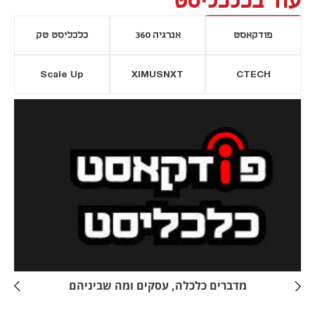
עוד בכלכליסט
פודקאסט
אנרגיה 360
כלכליסט טק
Scale Up
XIMUSNXT
CTECH
יסייה חדשה
נפתח בכרטיסייה חדשה
מדברים כלכלה, עסקים ומה שביניהם