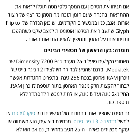
אם תניחו את הטלפון עם המסך כלפי מטה תוכלו לראות את 
ההתראות, בהנחה שעם הזמן תזכרו מה מסמן כל רצף של ריצוד 
אורות. אגב, כמו במכשירים הקודמים, יש כאן הגדרה של Flip to 
Glyph שתעביר את הטלפון אוטומטית למצב שקט כשתהפכו 
ותניחו אותו על המסך ותמשיך להציג התראות תאורה.
חומרה: בקו הראשון של מכשירי הביניים
מאחורי הקלעים פועל ב-2a מעבד Dimensity 7200 Pro של 
Mediatek, ובדגם שהגיע לבדיקה היו לצידו 12 גיגה בייט של 
זיכרון RAM ואחסון בנפח 256 גיגה. בתפריט ההגדרות אפשר 
לבחור להקצות חלק מנפח האחסון בתור תוספת לזיכרון RAM, 
החל מ-2 גיגה ועד 8 גיגה, או לתת למכשיר להסתדר ללא 
תוספת כזו.
זה מפרט שמציב אותו בתחרות מול מכשירים כמו 
פוקו X6 פרו
 או 
למשל 
רדמי נוט 13 פרו פלוס
. מבחינת ביצועים, הוא משתווה או 
עוקף מכשירים כאלה - ה-2a מגיב במהירות, גם אם הוא לא 