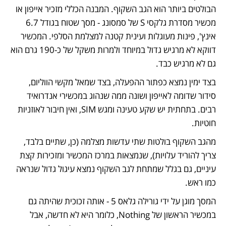
הבולטים ביותר הוא הגב השקוף. המבנה הכללי מזכיר אייפון או 
מכשיר מסדרת גלקסי S של סמסונג - מסך שטוח בגודל 6.7 
אינץ', פינות מעוגלות ועינית קטנה למצלמת הסלפי. המכשיר 
דווקא לא מרגיש גדול במיוחד ולמרות משקל של כ-190 גרם הוא 
גם לא מרגיש כבד.
בצד ימין נמצא כפתור ההפעלה, בצד שמאל מקשי הווליום, 
סידור שדומה לאייפון ושונה ממה שנהוג במכשירי אנדרואיד 
רבים. בתחתית יש שקע טעינה ומגש SIM, ואין חיבור לאוזניות 
חוטיות.
מהגב השקוף בולטות שתי עדשות מצלמה (כן, שתיים בלבד, 
צריך להוריד עלויות), שנמצאות במרכז המכשיר ומזכירות קצת 
עיניים, גם בגלל שמתחת לגב השקוף נמצא עיגול גדול שנראה 
כמו ראש.
המסך מוגן על ידי גורילה גלאס 5 - אותה זכוכית שהיתה גם 
במכשיר הראשון של Nothing, כלומר היא לא חדשה, אבל 