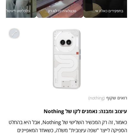
בתפקידים כאלה אי אפשר לחכות: אושרת לוי מניעה השקעות ענק מהטלפון_v
טכנולוגיה זה לא רק בהייטק: גם תעשיית המזון הישראלית מאמצת כלי AI, אוטומציה וניתוח דאטה בזמן אמת
כלכליסט דיגיטל
רואים שקוף
(
nothing
)
עיצוב ומבנה: נאמנים לקו של Nothing
כאמור, זה רק המכשיר השלישי של Nothing, אבל היא בהחלט 
הספיקה לייצר "שפה עיצובית" משלה, כשאחד המאפיינים 