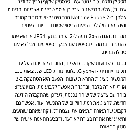
מספיק חזקה. כיסוי הגב עשוי פלסטיק שקוף (צריך להוריד 
עלויות), שלא מרגיש זול, אבל כן אוסף טביעות אצבעות ומריחות 
שלהן. ב-Nothing Phone 2 הגב היה עשוי מזכוכית קמורה 
והיה מאוד חלקלק. הפעם הכיסוי שטוח ונוח יותר לאחיזה.
מבחינת הגנה ה-2a דומה ל-2 ועומד בתקן IP54, אז הוא אמור 
להתמודד ברמה די בסיסית עם אבק ורסיסי מים, אבל לא עם 
טבילה במים.
בניגוד לשמועות שקדמו להשקה, החברה לא ויתרה על עוד 
תכונה ייחודית - ה-Glyph, כלומר נורות LED שנמצאות בגב 
המכשיר ומציגות התראות שונות. הפעם היא הסתפקה ב-3 
אזורי תאורה בלבד, ובהגדרות אפשר לקבוע מתי הם יופעלו: 
ביחד עם צלצול של שיחה נכנסת, לעדכן שהתקבלה הודעה 
חדשה, להציג את רמת הווליום של המכשיר ועוד. אפשר גם 
לקבוע שהתאורה תתאים את עצמה למוזיקה שאתם שומעים, 
והיא עושה את זה בצורה לא רעה, ולבצע התאמה אישית של 
סגנון התאורה. 