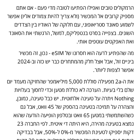
הרמקולים טובים ואפילו הפתיעו לטובה מדי פעם - אם אתם 
מספיק קרובים אל המכשיר (ולא צריך להיות צמודים אליו) אפשר 
לשמוע סאונד סטריאופוני, עם חלוקה של האודיו בין הצדדים 
השונים. בצפייה בסרט בנטפליקס, למשל, הרגשתי את הסאונד 
ואת האפקטים עוטפים אותי.
מה שהפתיע לרעה הוא חסרונו של eSIM - נכון, זה מכשיר 
ביניים זול, אבל אצל חלק מהמתחרים כבר יש כזה וב-2024 
אפשר לצפות ליותר.
את ה-2a מפעילה סוללת 5,000 מיליאמפר שהחזיקה מעמד יום 
שלם בלי בעיות. הערכה לא כוללת מטען וכדי לחסוך בעלויות 
Nothing ויתרה על טעינה אלחוטית. יש כבל טעינה, כמובן, 
והצהרה על תמיכה בטעינה בהספק של 45 וואט, אבל גם 
כשהשתמשתי במטען 65 וואט ובטלפון הופיעה הודעה שהוא 
נמצא בטעינה מהירה, היא היתה די איטית. לפי החברה 23 
דקות יספיקו לטעינת המכשיר מ-0% ל-50%, אבל בבדיקה 