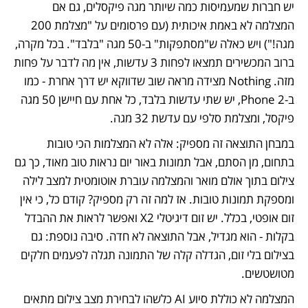
יש חברות שמעמיסות כמה שיותר מגה פיקסלים, גם אם 
המצלמה לא באמת איכותית (עם פרסומים על "מצלמת 200 
מגה!") ויש כאלה ש"מסתפקות" ב-50 מגה "בלבד". בכל מקרה, 
ברוב המכשירים תמצאו לפחות 3 עדשות, אין מה לדבר על פחות 
מזה. Nothing מצידה מראה שוב שדווקא יש דרך אחרת - כמו 
ב-Phone 2, יש שתי עדשות בלבד, כל אחת עם חיישן 50 מגה 
פיקסל, ומצלמת סלפי עם עדשת 32 מגה.
במבחן התוצאה זה מספיק: אלה לא המצלמות הכי טובות 
בתחום, מן הסתם, אבל תמונות באור יום נראות טוב מאוד, כך גם 
צילום בתוך אולם מואר והמצלמה עוברת אוטומטית למצב לילה 
ומספקת תמונות טובות. אז למה זה רק מספיק? קודם כל, כי אין 
זום אופטי, בכלל. יש זום דיגיטלי X2 ואפשר לראות את ההבדל 
בקלות - הוא מגדיל, אבל התוצאה לא חדה. סיבה נוספת: גם 
בצילום בלי זום, הגדלה קלה של התמונה תגלה לפעמים חלקים 
מטושטשים.
המצלמה לא כוללת סיוע AI כלשהו לבחירת מצב צילום מתאים 