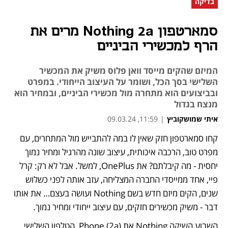
בדיקה
סמארטפון Nothing 2a מרים את
הרף למכשירי הביניים
המיזם שהקים מייסד וואן פלוס משיק את המכשיר
השלישי בסך הכל, ושומר על העיצוב הייחודי. במפרט
ובביצועים הוא מתחרה מול מכשירי הביניים, ובמחיר הוא
מנצח בגדול
איתי שמושקוביץ
|
11:59, 09.03.24
קחו סמארטפון חזק שאין לו במה להתבייש מול המתחרים, עם 
נפתח בכרטיסייה חדשה
נפתח בכרטיסייה חדשה
נפתח בכרטיסייה חדשה
מפרט טוב, הרכבה איכותית, עיצוב שונה מהרגיל ומחיר נמוך 
יחסית - מה קיבלתם? את OnePlus, למשל. אבל לא רק: קרל 
פיי, אחד ממייסדי החברה המצליחה, עזב אותה לפני כשלוש 
שנים, הקים מיזם חדש בשם Nothing ועושה בעצם… את אותו 
דבר - משיק מכשירים חזקים, עם עיצוב ייחודי ומחיר נמוך.
השבוע השיקה Nothing את Phone (2a), הטלפון השלישי 