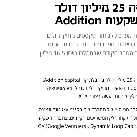
חברת Nym גייסה 25 מיליון דולר
Addition
 מערכת לניתוח טקסטים מתיקי חולים
ביית הכספים מחברות הביטוח. הגיוס
הנוכחי מתבצע כמה חודשים לאחר הסבב הקודם שבמהלכו גויסו 16.5 מיליון
חברת הסטארט-אפ הישראלית Nym גייסה 25 מיליון דולר בהובלת קרן Addition capital. 
החברה פיתחה מערכת לניתוח והבנת טקסטים רפואיים מתיקי חולים כדי לבצע אוטומציה 
ליך שהיום נעשה בצורה ידנית. 
GV גוגל ונצ'רס, 
 בגיוס הנוכחי לקחו חלק המשקיעים הקיימים. בחברה השקיעו 
עד היום GV (Google Ventuers), Dynamic Loop Capital, Tiger Global, Lightspeed 