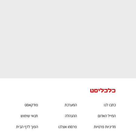
CTech – the
הבית של ההייטק הישראלי
כתבו לנו
המערכת
פודקאסט
המייל האדום
ההנהלה
תנאי שימוש
מדיניות פרטיות
פרסמו אצלנו
הפוך לדף הבית