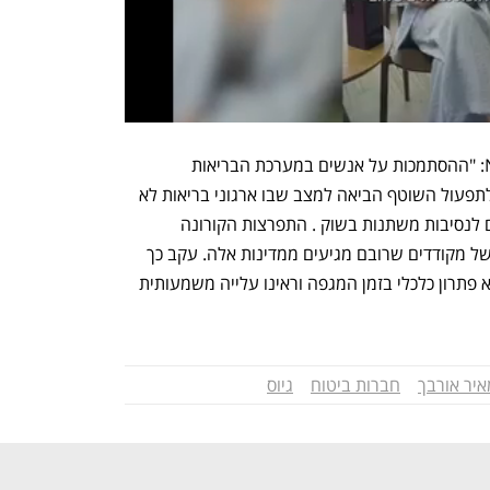
עמיחי נידרמן מנכ"ל ומייסד שותף ב-Nym: "ההסתמכות על אנשים במערכת הבריאות 
האמריקאית בכדי לבצע פעולות קריטיות לתפעול השוטף הביאה למצב שבו ארגוני בריאות לא 
יכולים לגדול במהירות ולהתאים את עצמם לנסיבות משתנות בשוק . התפרצות הקורונה 
במדינות כמו הודו הובילו לפערי כוח אדם של מקודדים שרובם מגיעים ממדינות אלה. עקב כך 
מוסדות רפואיים רבים מצאו את עצמם ללא פתרון כלכלי בזמן המגפה וראינו עלייה משמעותית 
איר אורבך
חברות ביטוח
גיוס