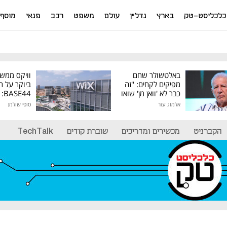
כלכליסט-טק
בארץ
נדל"ן
עולם
משפט
רכב
פנאי
מוסף
באלטשולר שחם
וויקס ממש
מפיקים לקחים: "זה
ביוקר על ר
כבר לא 'וואן מן' שואו
44
של גילעד"
אלמוג עזר
סופי שולמן
מיליון דולר
הקברניט
מכשירים ומדריכים
שוברת קודים
TechTalk