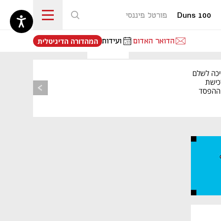
Duns 100
פורטל פיננסי
נפתח בכרטיסייה חדשה
הדואר האדום
ועידות
המהדורה הדיגיטלית
יכה לשלם
כישת
BASE: ההפסד
הרבעוני זינק ל-76
נפתח בכרטיסייה חדשה