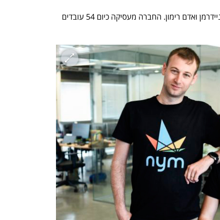
Nym הוקמה בשנת 2018 על ידי עמיחי ניידרמן ואדם רימון. החברה מעסיקה כיום 54 עובדים 