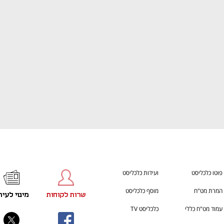
ענף במתח גבוה
מדברים כלכלה, עסקים ומה שב
פוטו כלכליסט
ועידות כלכליסט
המרת מט"ח
מוסף כלכליסט
שרות לקוחות
מינוי לעית
עמוד מט"ח כללי
כלכליסט TV