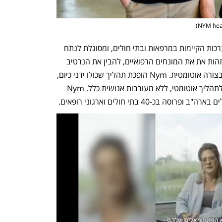
)
Nym פיתחה מערכת אשר מתחברת למערכות הקיימות במרפאות ובתי חולים, ומסוגלת לנתח 
את המידע מהתיק הרפואי של המטופל, לזהות את את המונחים הרפואיים, להבין את הנרטיב 
הרפואי ולייצר קודי חיוב לחברות הביטוח בצורה אוטומטית. Nym הופכת תהליך שכולו ידני כיום, 
אשר מבוצע על ידי מאות אלפי מקודדים, לתהליך אוטומטי, ללא מעורבות אנושית כלל. Nym 
-40 בתי חולים וארגוני רופאים. 