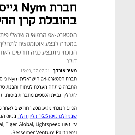
בהובלת קרן ההשקעות 
הסטארט-אפ הרפואי הישראלי פיתח
במטרה לבצע אוטומטציה לתהליך ג
דולר
מאיר אורבך
15:00, 27.07.21
לתהליך גביית הכספים מחברות ביטוח, תה
הגיוס הנוכחי מגיע מספר חודשים לאחר סבב הגיוס A של החברה שהובל ע"י 
שבמהלכו גויסו 16.5 מליון דולר.
וBessemer Venture Partners. 