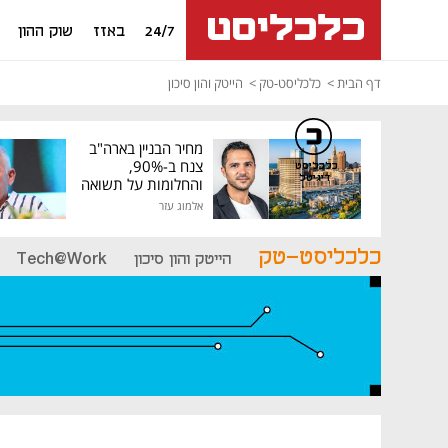
24/7
באזז
שוק ההון
דף הבית
כלכליסט-טק
הייטק והון סיכון
מחיר הבניין בארה"ב
צנח ב-90%,
כלכליסט
דיגיטל
והחלומות על תשואה
גבוהה התנפצו
אלמוג עזר
כלכליסט-טק
הייטק והון סיכון
Tech@Work