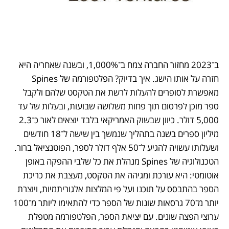
ב־2023 מחזור החברה צמח ב־1,000%, ובשנה שאחריה היא 
חזרה על אותו הישג. איך בדיוק? הפלטפורמה של Spines 
מאפשרת לסופרים להעלות לרשת את הטקסט שלהם ולקבל 
ספר מוכן לפרסום תוך פחות משלושה שבועות, ובעלות של עד 
5,000 דולר. כיוון שבשוק האמריקאי בלבד יוצאים לאור כ־2.3 
מיליון ספרים בשנה בתהליך שנמשך בין שישה ל־18 חודשים 
ושעלותו עשויה להגיע ל־50 אלף דולר לספר, הפוטנציאל ברור. 
הטכנולוגיה של Spines מנהלת את כל שלבי ההפקה באופן 
אוטומטי: היא עורכת ומגיהה את הטקסט, מעצבת את כריכת 
הספר בהתבסס על תוכנו ועל פי המלצות אלגוריתמיות, ויוצרת 
יותר מ־70 גרסאות שונות של הספר כדי להתאימו ליותר מ־100 
ערוצי הפצה שונים. עם יציאת הספר, הפלטפורמה מטפלת 