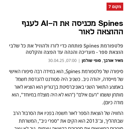
מקום 7
Spines מכניסה את ה-AI לענף
ההוצאה לאור
פלטפורמת Spines פותחה כדי לזרז ולהוזיל את כל שלבי
הוצאת ספר - מעריכה והגהה עד הפצה והקלטה
מאיר אורבך
,
סופי שולמן
|
07:00, 30.04.25
סיפורה של פלטפורמת Spines, הוא במידה רבה סיפורו האישי 
של מייסדה, יהודה ניב. כשניב היה סטודנט להנדסת חשמל 
באמצע התואר השני באוניברסיטת בן־גוריון הוא הוציא לאור 
מותחן ששמו "רעם אילם" ("הוא לא היה מוצלח במיוחד", הוא 
מודה כיום). 
החוויה של הוצאת הספר לאור חשפה בפניו את הסרבול הרב 
שבתהליך, וב־2013 הוא הקים את "ספרי ניב", המשרתת 
סופרים המוציאים את ספריהם בהוצאה עצמית. ניב לא עצר 