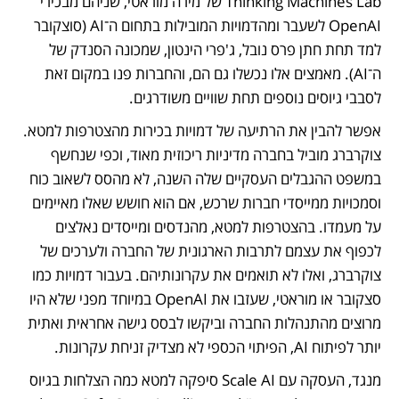
Thinking Machines Lab של מירה מוראטי, שניהם מבכירי 
OpenAI לשעבר ומהדמויות המובילות בתחום ה־AI (סוצקובר 
למד תחת חתן פרס נובל, ג'פרי הינטון, שמכונה הסנדק של 
ה־AI). מאמצים אלו נכשלו גם הם, והחברות פנו במקום זאת 
לסבבי גיוסים נוספים תחת שוויים משודרגים.
אפשר להבין את הרתיעה של דמויות בכירות מהצטרפות למטא. 
צוקרברג מוביל בחברה מדיניות ריכוזית מאוד, וכפי שנחשף 
במשפט ההגבלים העסקיים שלה השנה, לא מהסס לשאוב כוח 
וסמכויות ממייסדי חברות שרכש, אם הוא חושש שאלו מאיימים 
על מעמדו. בהצטרפות למטא, מהנדסים ומייסדים נאלצים 
לכפוף את עצמם לתרבות הארגונית של החברה ולערכים של 
צוקרברג, ואלו לא תואמים את עקרונותיהם. בעבור דמויות כמו 
סצקובר או מוראטי, שעזבו את OpenAI במיוחד מפני שלא היו 
מרוצים מהתנהלות החברה וביקשו לבסס גישה אחראית ואתית 
יותר לפיתוח AI, הפיתוי הכספי לא מצדיק זניחת עקרונות.
מנגד, העסקה עם Scale AI סיפקה למטא כמה הצלחות בגיוס 