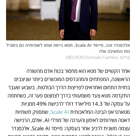
אלכסנדר וונג, מייסד Scale AI. מטא גייסה אותו לשורותיה גם בשביל 
כוח המשיכה שלו

(
צילום: REUTERS/Gonzalo Fuentes
)
אחד הקשיים של מטא הוא מחסור בכוח אדם מהשורה 
הראשונה, המפתחים והמהנדסים המוכשרים ביותר שניצבים 
בחזית התחום ואחראים לפריצות הדרך הבולטות. בשבוע שעבר 
התקדמה מטא צעד משמעותי בדרך לצמצום פער זה, כשחתמה 
על עסקה של 14.3 מיליארד דולר לרכישת 49% ממניות 
סטארט־אפ הבינה המלאכותית 
Scale AI, 
שמספק תשתיות 
דאטה ושירותים לאימון והערכה של מודלי AI. אולם, הרכישה 
עצמה משנית לרכיב אחר בעסקה: מייסד Scale AI, אלכסנדר 