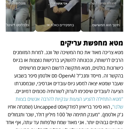
חינוך הוא המשישמה של החיים שלי - V
בתפקידים כאלה אי אפשר לחכות: אושרת לוי מניעה השקעות ענק מהטלפון_v
כלכליסט דיגיטל
מטא מחפשת עריקים
מטא צריכה מאוד את כוח המשיכה של וונג. למרות המזומנים 
הרבים לרשותה, ונכונותה להשקיע ברכישות נוצצות או בגיוס 
כישרונות בולטים, מטא מתקשה לרשום הישגים מרשימים 
בהקשר זה. מייסד ומנכ"ל OpenAI סם אלטמן סיפר בשבוע 
שעבר שמטא יצאה למסע גיוס עובדים אגרסיבי, שבמסגרתו 
הציעה לעובדים שיסכימו לערוק לשורותיה סכומים דמיוניים.
"מטא התחילה להציע הצעות ענקיות להרבה אנשים בצוות 
שלנו"
, הוא סיפר בריאיון לפודקאסט Uncapped (שמנחה אחיו 
ג'ק אלטמן). "מענק חתימה של 100 מיליון דולר, שכר ותגמולים 
שנתיים גבוהים יותר. אני מאוד שמח שלפחות עד עתה, אף אחד 