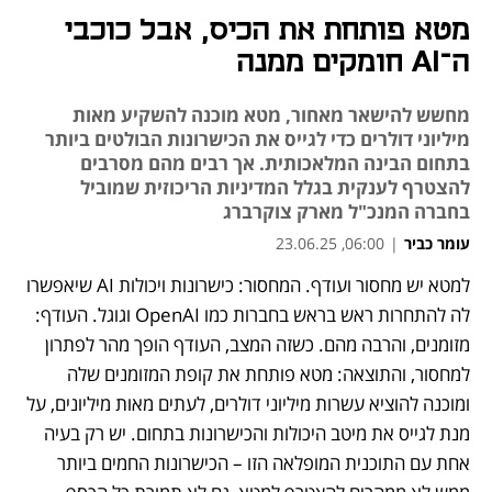
מטא פותחת את הכיס, אבל כוכבי
ה־AI חומקים ממנה
מחשש להישאר מאחור, מטא מוכנה להשקיע מאות
מיליוני דולרים כדי לגייס את הכישרונות הבולטים ביותר
בתחום הבינה המלאכותית. אך רבים מהם מסרבים
להצטרף לענקית בגלל המדיניות הריכוזית שמוביל
בחברה המנכ"ל מארק צוקרברג
עומר כביר
|
06:00, 23.06.25
למטא יש מחסור ועודף. המחסור: כישרונות ויכולות AI שיאפשרו 
נפתח בכרטיסייה חדשה
נפתח בכרטיסייה חדשה
לה להתחרות ראש בראש בחברות כמו OpenAI וגוגל. העודף: 
מזומנים, והרבה מהם. כשזה המצב, העודף הופך מהר לפתרון 
למחסור, והתוצאה: מטא פותחת את קופת המזומנים שלה 
ומוכנה להוציא עשרות מיליוני דולרים, לעתים מאות מיליונים, על 
מנת לגייס את מיטב היכולות והכישרונות בתחום. יש רק בעיה 
אחת עם התוכנית המופלאה הזו – הכישרונות החמים ביותר 