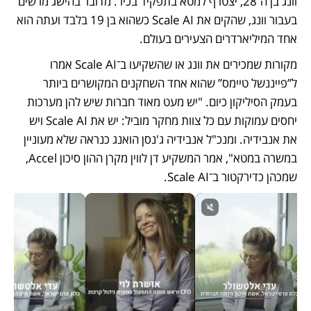
וונג בן ה־28, יצטרף למטא בתפקיד בכיר. מדובר בהישג מרשים 
בעבור וונג, שהקים את Scale AI כשהוא בן 19 בלבד ועתה הוא 
אחד המיליארדרים הצעירים בעולם.
מקורות שמכירים את וונג או שהשקיעו ב־Scale AI אמרו 
ל”פייננשל טיימס” שהוא אחד השחקנים המקושרים ביותר 
בעמק הסיליקון כיום. "יש מעט מאוד חברות שיש להן מערכות 
יחסים עמוקות עם כל צוות מחקר מוביל: יש את Scale AI ויש 
את אנבידיה. ומנכ"ל אנבידיה ג'נסן הואנג כנראה שלא מעוניין 
במשרה במטא", אמר המשקיע דן לווין מקרן ההון סיכון Accel, 
שמכהן כדירקטור ב־Scale AI.