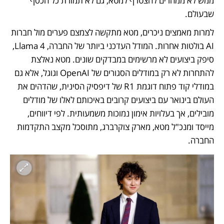
ממש לא ממהרים להצטרף למטא, גם לא תמורת כל הכסף 
שבעולם.
למרות מאמצים ניכרים, מטא מתקשה לצמצם פערים מול חברות 
AI בולטות אחרות. המודל העדכני ביותר של החברה, Llama 4, 
סיפק ביצועים לא מרשימים במבדקים שונים. מטא נאלצת 
להתחרות לא רק במודלים הסגורים של OpenAI וגוגל, אלא גם 
במודלי קוד פתוח דוגמת R1 של דיפסיק הסינית, שהדהים את 
העולם בינואר עם ביצועים קרובים באיכותם לאלו של מודלים 
מובילים, אך בעלויות אימון נמוכות משמעותית. לפי דיווחים, 
מייסד ומנכ"ל מטא, מארק צוקרברג, מתוסכל מקצב התקדמות 
החברה.