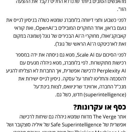
מהאנשים הטובים ביותר שלנו לא החליט לקבל את ההצעה 
הזו".
לפני כשבוע וחצי דיווחה בלומברג שמטא כשלה בניסיון לגייס את 
נועם בראון, אחד החוקרים המובילים ב־OpenAI, ואת קוראי 
קאבוקג'ואולו, מחוקרי ה־AI הבכירים של גוגל (שמונה במקום 
זאת לארכיטקט ה־AI הראשי של גוגל).
לפני הסיכום עם Scale AI, מטא גם ניסתה את ידה במספר 
רכישות מתוקשרות. לפי בלומברג, מטא ניהלה מגעים עם 
Perplexity AI לרכישה אפשרית, אך החברות לא הצליחו להגיע 
להסכמה והחליטו לוותר על עסקה. ניסיון לגייס ישירות את 
מנכ"ל החברה, ארווינד שריניוואס, לצוות בינת־על 
(superintelligence) חדש, כשל גם.
כסף או עקרונות?
אתר The Verge מדווח שמטא ניהלה גם שיחות לרכישה 
אפשרית של Safe Superintelligence של איליה סוצקובר ושל 