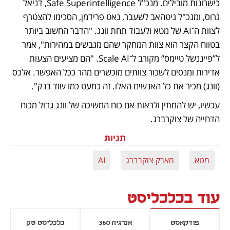
כישרונות מובילים. מנכ"ל Safe Superintelligence, דניאל 
גרוס, ומנכ"ל גיטהאב לשעבר, נאט פרידמן, הסכימו להצטרף 
לצוות ה־AI של מטא ולעבוד תחת וונג. "הדבר החשוב ביותר 
בטווח הקצר הוא צוות המחקר שהם מגבשים במהירות", אמר 
ל”פייננשל טיימס” מקורב ל־Scale AI. "הם מציעים הצעות 
אדירות ומנסים לשכור צוותים מוכשרים מהר ככל האפשר. אלכס 
(וונג) מכיר את כל האנשים האלו. זה כמעט כמו שוד בנק".
עכשיו, יש להמתין ולראות אם כוח המשיכה של וונג גדול מכוח 
הדחייה של צוקרברג. 
תגיות
מטא
מארק צוקרברג
AI
עוד בכלכליסט
פודקאסט
אנרגיה 360
כלכליסט טק