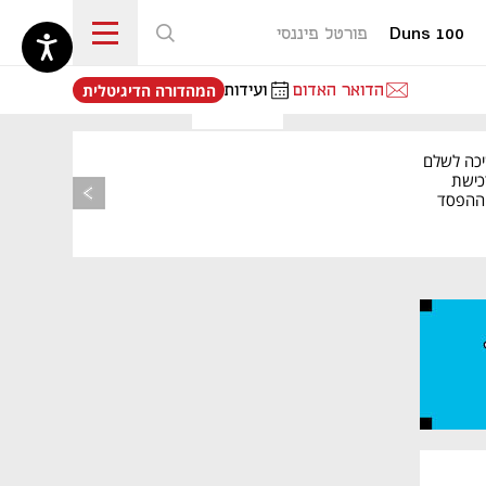
Duns 100
פורטל פיננסי
נפתח בכרטיסייה חדשה
הדואר האדום
ועידות
המהדורה הדיגיטלית
יכה לשלם
כישת
BASE: ההפסד
הרבעוני זינק ל-76