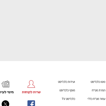
התכוננו לשלב הבא בצמיחה שלכם!
You're NXT
פוטו כלכליסט
ועידות כלכליסט
המרת מט"ח
מוסף כלכליסט
שרות לקוחות
מינוי לעית
עמוד מט"ח כללי
כלכליסט TV