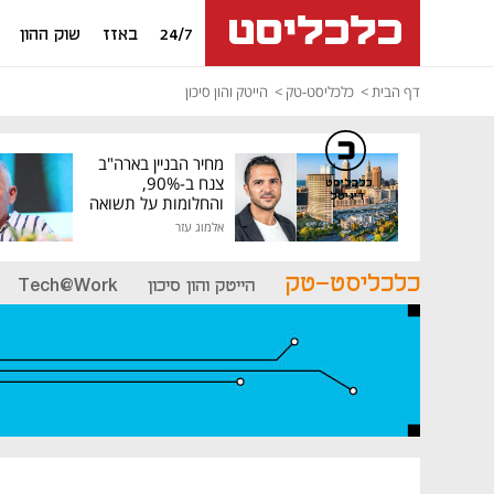
24/7
באזז
שוק ההון
דף הבית
כלכליסט-טק
הייטק והון סיכון
מחיר הבניין בארה"ב
צנח ב-90%,
כלכליסט
דיגיטל
והחלומות על תשואה
גבוהה התנפצו
אלמוג עזר
כלכליסט-טק
הייטק והון סיכון
Tech@Work