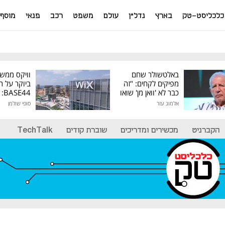
כלכליסט-טק
בארץ
נדל"ן
עולם
משפט
רכב
פנאי
מוסף
באלטשולר שחם
וויקס ממש
מפיקים לקחים: "זה
ביוקר על ר
כבר לא 'וואן מן' שואו
44
של גילעד"
אלמוג עזר
סופי שולמן
מיליון דולר
הקברניט
מכשירים ומדריכים
שוברת קודים
TechTalk