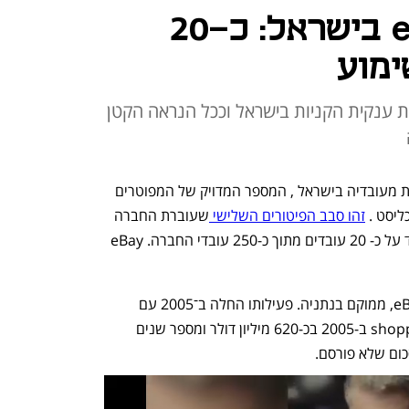
פיטורים ב-eBay בישראל: כ-20
ימוע
ת ענקית הקניות בישראל וככל הנראה הקטן
ענקית הקניות eBay תפטר עשרות בודדות מעובדיה בישראל , המספר המדויק של המפוטרים 
ליסט . 
זהו סבב הפיטורים השלישי 
שעוברת החברה 
בישראל וככל הנראה הקטן מכולם שיעמוד על כ- 20 עובדים מתוך כ-250 עובדי החברה. eBay 
מרכז מחקר ופיתוח של ענקית הקניות eBay, ממוקם בנתניה. פעילותו החלה ב־2005 עם 
רכישת אתר השוואת המחירים shopping.com ב-2005 בכ-620 מיליון דולר ומספר שנים 
ום שלא פורסם. 