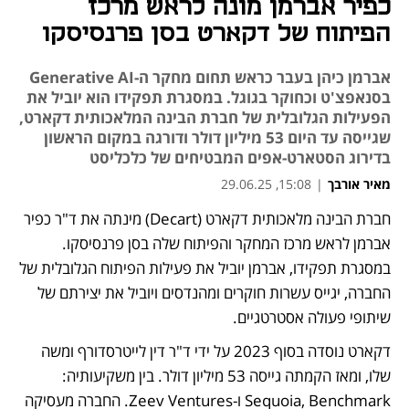
כפיר אברמן מונה לראש מרכז
הפיתוח של דקארט בסן פרנסיסקו
אברמן כיהן בעבר כראש תחום מחקר ה-Generative AI
בסנאפצ'ט וכחוקר בגוגל. במסגרת תפקידו הוא יוביל את
הפעילות הגלובלית של חברת הבינה המלאכותית דקארט,
שגייסה עד היום 53 מיליון דולר ודורגה במקום הראשון
בדירוג הסטארט-אפים המבטיחים של כלכליסט
מאיר אורבך
|
15:08, 29.06.25
חברת הבינה מלאכותית דקארט (Decart) מינתה את ד"ר כפיר 
נפתח בכרטיסייה חדשה
אברמן לראש מרכז המחקר והפיתוח שלה בסן פרנסיסקו. 
במסגרת תפקידו, אברמן יוביל את פעילות הפיתוח הגלובלית של 
החברה, יגייס עשרות חוקרים ומהנדסים ויוביל את יצירתם של 
שיתופי פעולה אסטרטגיים.
דקארט נוסדה בסוף 2023 על ידי ד"ר דין לייטרסדורף ומשה 
שלו, ומאז הקמתה גייסה 53 מיליון דולר. בין משקיעותיה: 
Sequoia, Benchmark ו-Zeev Ventures. החברה מעסיקה 