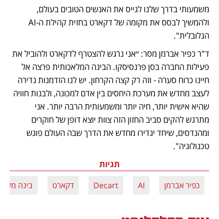
משמעותי בדרך שלנו לגייס את האנשים הטובים בעולם, 
ולהמשיך לבסס את מקומה של דקארט בחזית קהילת ה-AI 
הגלובלית".
ד"ר כפיר אברמן מסר: ״אני נרגש להצטרף לדקארט ולהוביל את 
פעילות החברה בסן פרנסיסקו. הבינה המלאכותית פרצה אל 
חיינו כרוח סערה - וזה רק קצה הקרחון. יש לנו הזדמנות נדירה 
לעצב מחדש את מערכת היחסים בין אדם למכונה, ולבנות חוויה 
שהיא אישית יותר, חיה יותר ומשמעותית הרבה יותר. אני 
מתרגש להקים סביב החזון הזה צוות יוצא דופן של חוקרים 
ומהנדסים, שיחד יגדירו מחדש את הדרך שבה העולם פוגש 
טכנולוגיה".
תגיות
כפיר אברמן
AI
Decart
דקארט
בינה מלאכו