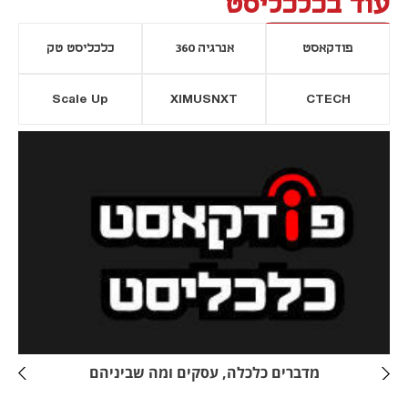
עוד בכלכליסט
פודקאסט
אנרגיה 360
כלכליסט טק
Scale Up
XIMUSNXT
CTECH
יסייה חדשה
נפתח בכרטיסייה חדשה
מדברים כלכלה, עסקים ומה שביניהם