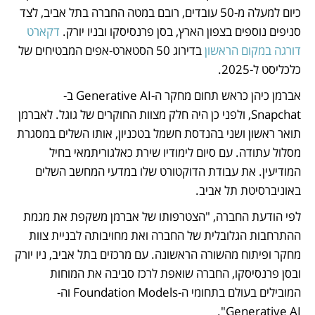
כיום למעלה מ-50 עובדים, רובם במטה החברה בתל אביב, לצד 
סניפים נוספים בצפון הארץ, בסן פרנסיסקו ובניו יורק. 
דקארט 
דורגה במקום הראשון
 בדירוג 50 הסטארט-אפים המבטיחים של 
כלכליסט ל-2025.
אברמן כיהן כראש תחום מחקר ה-Generative AI ב-
Snapchat, ולפני כן היה חלק מצוות החוקרים של גוגל. לאברמן 
תואר ראשון ושני בהנדסת חשמל בטכניון, אותו השלים במסגרת 
מסלול עתודה. עם סיום לימודיו שירת כאלגוריתמאי בחיל 
המודיעין. את עבודת הדוקטורט שלו במדעי המחשב השלים 
באוניברסיטת תל אביב. 
לפי הודעת החברה, "הצטרפותו של אברמן משקפת את מגמת 
ההתרחבות הגלובלית של החברה ואת מחויבותה לבניית צוות 
מחקר ופיתוח מהשורה הראשונה. עם מרכזים בתל אביב, ניו יורק 
ובסן פרנסיסקו, החברה שואפת לרכז סביבה את המוחות 
המובילים בעולם בתחומי ה-Foundation Models וה-
Generative AI".  