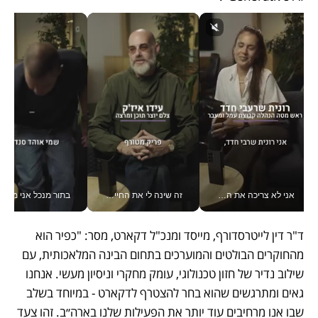
אני לא צריכה את המשרד: רונית שרעבי-חדד מנהלת ארגון של 30000 עובדים מכל מקום_v
זה שינה לי את החיים: איך עידו איז'ק הופך את הסמארטפון לכלי צילום מקצועי_v
בתור מנכל אני מקבל מאות הח
ד"ר דין לייטרסדורף, מייסד ומנכ"ל דקארט, מסר: "כפיר הוא 
מהחוקרים הבולטים והמוערכים בתחום הבינה המלאכותית, עם 
שילוב נדיר של חזון טכנולוגי, עומק מחקרי וניסיון מעשי. אנחנו 
גאים ומתרגשים שהוא בחר להצטרף לדקארט - במיוחד בשלב 
שבו אנו מרחיבים עוד יותר את הפעילות שלנו בארה״ב. זהו צעד 