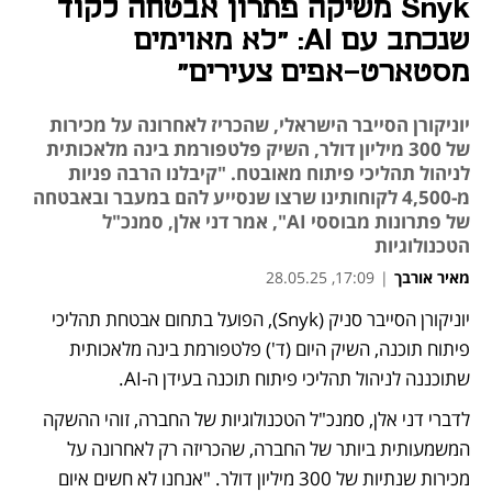
Snyk משיקה פתרון אבטחה לקוד
שנכתב עם AI: "לא מאוימים
מסטארט-אפים צעירים"
יוניקורן הסייבר הישראלי, שהכריז לאחרונה על מכירות
של 300 מיליון דולר, השיק פלטפורמת בינה מלאכותית
לניהול תהליכי פיתוח מאובטח. "קיבלנו הרבה פניות
מ-4,500 לקוחותינו שרצו שנסייע להם במעבר ובאבטחה
של פתרונות מבוססי AI", אמר דני אלן, סמנכ"ל
הטכנולוגיות
מאיר אורבך
|
17:09, 28.05.25
יוניקורן הסייבר סניק (Snyk), הפועל בתחום אבטחת תהליכי 
נפתח בכרטיסייה חדשה
פיתוח תוכנה, השיק היום (ד') פלטפורמת בינה מלאכותית 
שתוכננה לניהול תהליכי פיתוח תוכנה בעידן ה-AI. 
לדברי דני אלן, סמנכ"ל הטכנולוגיות של החברה, זוהי ההשקה 
המשמעותית ביותר של החברה, שהכריזה רק לאחרונה על 
מכירות שנתיות של 300 מיליון דולר. "אנחנו לא חשים איום 