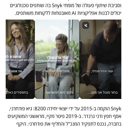
וסביבת שיתוף פעולה של מומחי Snyk בה שותפים טכנולוגיים 
יכולים לבנות אפליקציות AI מאובטחות ללקוחות משותפים.
בתור מנכל אני מקבל מאות החלטות ביום, וה- Galaxy Z Fold8 Ultra עוזר לי לחתוך אותן מהר יותר_v
חינוך הוא המשישמה של החיים שלי - V
בתפקידים כאלה אי אפשר לח
Snyk הוקמה ב-2015 על ידי יוצאי יחידה 8200: גיא פודחרני, 
אסף חפץ ודני גרנדר. ב-2019 פיטר מקיי, מראשוני המשקיעים 
בחברה, נכנס לתפקיד המנכ"ל והחליף את פודחרני. היקף 