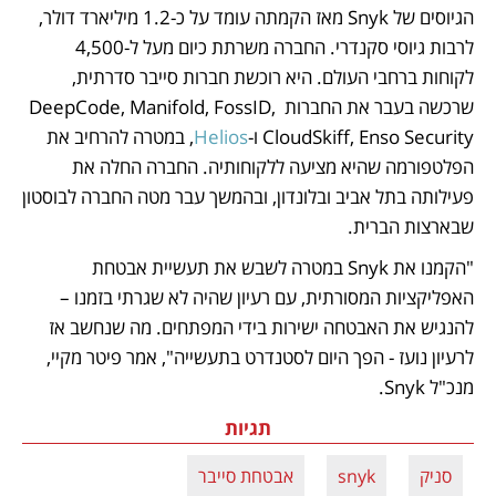
הגיוסים של Snyk מאז הקמתה עומד על כ-1.2 מיליארד דולר, 
לרבות גיוסי סקנדרי. החברה משרתת כיום מעל ל-4,500 
לקוחות ברחבי העולם. היא רוכשת חברות סייבר סדרתית, 
שרכשה בעבר את החברות DeepCode, Manifold, FossID, 
CloudSkiff, Enso Security ו-
Helios
, במטרה להרחיב את 
הפלטפורמה שהיא מציעה ללקוחותיה. החברה החלה את 
פעילותה בתל אביב ובלונדון, ובהמשך עבר מטה החברה לבוסטון 
שבארצות הברית.
"הקמנו את Snyk במטרה לשבש את תעשיית אבטחת 
האפליקציות המסורתית, עם רעיון שהיה לא שגרתי בזמנו – 
להנגיש את האבטחה ישירות בידי המפתחים. מה שנחשב אז 
לרעיון נועז - הפך היום לסטנדרט בתעשייה", אמר פיטר מקיי, 
מנכ"ל Snyk. 
תגיות
סניק
snyk
אבטחת סייבר