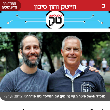
המהדורה
הייטק והון סיכון
הדיגיטלית
מנכ"ל Snyk פיטר מקיי (מימין) עם המייסד גיא פודחרני
(צילום: Snyk)