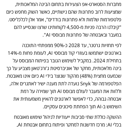
מחברות הסטארט-אפ הצעירות בתחום הבינה המלאכותית, 
שמציעות לרוב פתרונות שהם נישתיים, כאשר השוק מחפש כיום 
פלטפורמות שלמות ולא פתרונות בודדים", אמר אלן לכלכליסט. 
"קיבלנו הרבה פניות מ-4,500 לקוחותינו שרצו שנסייע להם 
במעבר ובאבטחה של פתרונות מבוססי AI".
לפי תחזיות גרטנר, עד 2028 כ-90% ממפתחי התוכנה 
בארגונים ישתמשו בעוזרי קוד מבוססי AI, לעומת פחות מ-14% 
בתחילת 2024. במקביל לשימוש הגובר בפיתוח המבוסס על 
בינה מלאכותית, מחקר של אוניברסיטת ג'ורג'טאון מצביע על כך 
שכמעט מחצית (48%) מהקוד שנוצר בידי AI כיום אינו מאובטח. 
הפלטפורמה של Snyk נועדה לתת מענה ישיר לאתגרים אלה, 
וללוות את המעבר לעולם מבוסס AI תוך שמירה על רמת 
אבטחה גבוהה, כדי לאפשר לארגונים להאיץ משמעותית את 
השימוש ב-AI תוך הפחתת סיכונים עסקיים.
ההשקה כוללת שתי סביבות ייעודיות לניהול שימוש מאובטח 
בכלי AI: מרכז חדשנות למחקר ופיתוח בתחום אבטחת AI,  