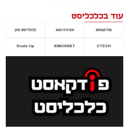
עוד בכלכליסט
פודקאסט
אנרגיה 360
כלכליסט טק
Scale Up
XIMUSNXT
CTECH
יסייה חדשה
נפתח בכרטיסייה חדשה