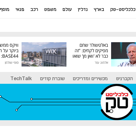
כלכליסט-טק
בארץ
נדל"ן
עולם
משפט
רכב
פנאי
מוסף
באלטשולר שחם
וויקס ממש
מפיקים לקחים: "זה
ביוקר על ר
כבר לא 'וואן מן' שואו
44
של גילעד"
אלמוג עזר
סופי שולמן
מיליון דולר
הקברניט
מכשירים ומדריכים
שוברת קודים
TechTalk