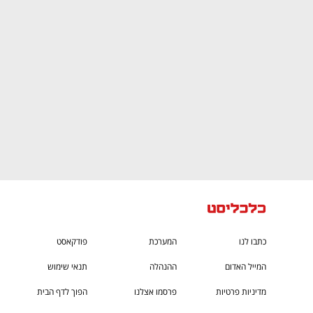
CTech – the
הבית של ההייטק הישראלי
כתבו לנו
המערכת
פודקאסט
המייל האדום
ההנהלה
תנאי שימוש
מדיניות פרטיות
פרסמו אצלנו
הפוך לדף הבית