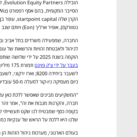
נטוורקס), אופיר ארליך (Eon) ויותם שגב (Cyera).
הוקמה בשנת 2025 על ידי שלושה שותפים: המנכ"ל זהר אלון, ממייסדי Dome9 
בעבר על ידי צ'ק פוינט
כיום מעסיקה ניו-קור למעלה מ-50 עובדים בישראל ובארה"ב 
שלנו היא ללכת על הראש של ענקיות כמו 