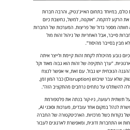
"הבלאגן בעולמות ה-AI שוטף ומבלבל את כולם, במיוחד בתחום האייג'נטיק, והרבה חברות 
מנסות לעשות דברים דומים", הסביר אלון את הרקע להקמה. "אוקטה, למשל, נחשבת כיום 
לספק שהשוק מאוד לא מרוצה ממנו, והיא חוותה מספר גדול של פריצות. המערכות של החברות 
הללו נבנו במקור ככלי IT תפעוליים ולא כחברות סייבר, אבל האחריות של ניהול זהות מול 
א מבין בסייבר מהיסוד".
לדברי אלון, היתרון הדרמטי של התוקפים כיום נובע מהיכולת לקחת זהות קיימת ולייצר איתה 
רעש אדיר ומקבילי במערכות ההזדהות הארגוניות. "ערך התקיפה של זהות הוא גבוה מאוד וקל 
מאוד לזייף זהות ארגונית, בעוד שליכולת ההגנה הנוכחית יש גבול. עם זאת, אי אפשר לנצח 
חדשנות, וכל מה שצריך זה אורך רוח. זה שוק שלא עבר שיבוש (Disruption) כבר המון זמן, 
כולה להשתלט על נתחים נרחבים מהתקציב הזה".
במקום להוסיף עוד שכבת הגנה חיצונית על תשתית רעועה, ניו-קור בנתה את פלטפורמת 
הזהויות מראש כתשתית מאובטחת, המאפשרת לנהל במקום אחד עובדים, מערכות וסוכני AI, 
תוך ניקוי הרשאות עודפות ונטרול מוחלט של נקודות כשל מרכזיות. הארכיטקטורה של החברה 
מפחיתה לאפס את הסיכון של גניבת מפתחות או התחברות זדונית, ומאפשרת לארגונים לעבור 