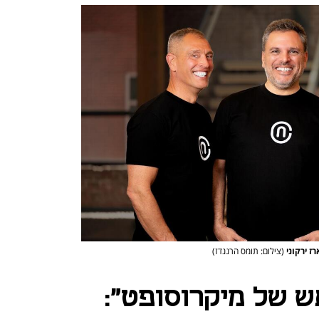
(צילום: תומס הרננדז)
ש של מיקרוסופט":