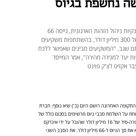
ה נחשפת בגיוס
NewCore, ששואפת לנגח את ענקיות ניהול הזהות הארגונית, גייסה 66
מיליון דולר בשני סבבים לפי שווי של 300 מיליון דולר, בהשתתפות משקיעים
יותם שגב. "המשקיעים מבינים שאפשר ללכת
ות יעד למכירה מהירה", אמר המייסד
ר אקזיט לצ'ק פוינט
גל הקמות חברות הסייבר הישראליות של התקופה האחרונה רושם היום (ב') שיא נוסף: חברת 
הסייבר ניו-קור (NewCore) נחשפת ומדווחת על השלמת סבבי גיוס מרשימים בסכום כולל של 
66 מיליון דולר. ההון שגויס מורכב מסבב פרה-סיד של 16 מיליון דולר שהובל על ידי אינדקס 
וסייברסטארטס, ומסבב סיד מורחב שהביא את סך הגיוס ל-66 מיליון דולר. את הסבב השני 