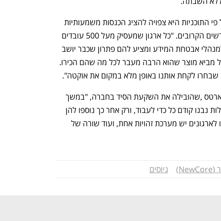
ללא השבתה.
המודל העסקי של החברה מכוון גבוה, ועל פי התוכניות היא צפויה להציג הכנסות משמעותיות 
של עשרות מיליוני דולרים כבר ב-18 החודשים הקרובים. "כל ארגון שמעסיק מעל 500 עובדים 
חייב מערכת כזו", מסכם אלון. "אני מגיע למנהלי אבטחת המידע ומציע להם פתרון שכבר יושב 
בתוך מסגרת התקציב הקיימת שלהם, אבל מביא מוצר שהוא הרבה מעבר לכל מה שהם הכירו. 
ם שבחרו לקחת אותנו באופן מלא במקום את אוקטה".
לדברי ליאור סימון, שותפה בקרן סייברסטארטס ,שהובילה את השקעת הסיד בחברה, "במשך 
שנים עולם הסייבר פעל כך שמערכות גדולות נבנו קודם כל כדי לעבוד, ורק אחר כך נוספו להן 
עוד ועוד שכבות אבטחה. זה יצר מצב שבו לארגונים יש מערכת זהויות אחת, ועוד שורה של 
נפתח בכרטיסייה חדשה
נפתח בכרטיסייה חדשה
NewC)
גיוסים