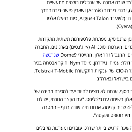
הובילה Evolution Equity Partners, לצד שורה ארוכה של אנג'לים בולטים מתעשיית 
הסייבר המקומית, בהם אסף רפפורט (Wiz), יבגני דיברוב (Armis) ושארין פישר-דיברוב דרך 
הקרן שלה startpoint capital, עופר בן נון (לשעבר Talon ו-Argus, כיום בפאלו אלטו 
החברה, שמפעילה משרדים בתל אביב ובסן פרנסיסקו, מפתחת פלטפורמת תשתית מתקדמת 
לניהול ולאבטחת זהויות והרשאות של עובדים, מערכות וסוכני AI (אייג'נטים) בארגונים. החברה 
שנרכשה 
 תמורת 175 מיליון דולר; עמיחי ניידרמן, מייסד Nym וחוקר אבטחה בכיר 
לשעבר ביחידה 8200; וארז ירקוני, לשעבר ה-CIO של ענקיות התקשורת T-Mobile ו-Telstra. 
"המשקיעים מבינים שאפשר ללכת כאן עד הסוף. אנחנו לא רוצים להיות יעד למכירה מהירה של 
חברה, והקרנות מגבות את זה", אמר זהר אלון בשיחה עם כלכליסט. "עם הקצב הנוכחי, יש לנו 
בקופה כסף שמבטיח לנו שקט תעשייתי ל-4 שנים קדימה. אנחנו חיה שונה בנוף – המטרה 
מיקרוסופט ואוקטה".
בעולם הארגוני, מערכות ניהול הזהות הן השער הרגיש ביותר שדרכו עובדים ומערכות מקבלים 