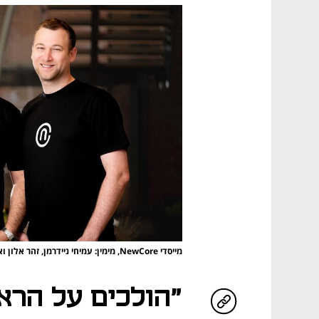
מייסדי NewCore, מימין: עמיחי ניידרמן, זהר אלון וארז ירקוני
"הולכים על הרא