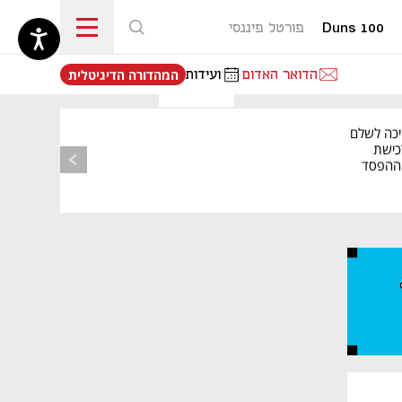
Duns 100
פורטל פיננסי
נפתח בכרטיסייה חדשה
הדואר האדום
ועידות
המהדורה הדיגיטלית
יכה לשלם
כישת
BASE: ההפסד
הרבעוני זינק ל-76