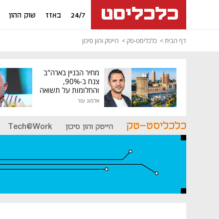
24/7
באזז
שוק ההון
דף הבית
כלכליסט-טק
הייטק והון סיכון
מחיר הבניין בארה"ב
צנח ב-90%,
והחלומות על תשואה
גבוהה התנפצו
אלמוג עזר
כלכליסט-טק
הייטק והון סיכון
Tech@Work