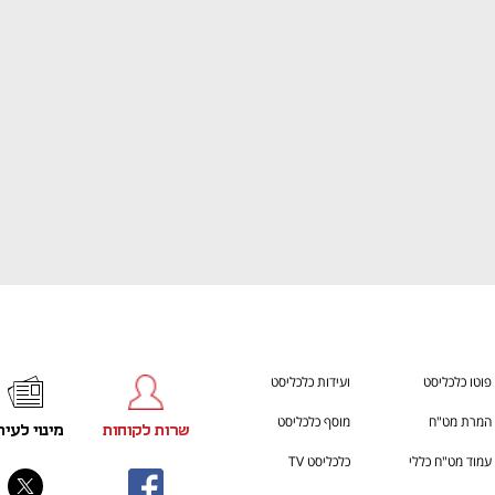
ענף במתח גבוה
מדברים כלכלה, עסקים ומה שב
פוטו כלכליסט
ועידות כלכליסט
המרת מט"ח
מוסף כלכליסט
שרות לקוחות
מינוי לעית
עמוד מט"ח כללי
כלכליסט TV