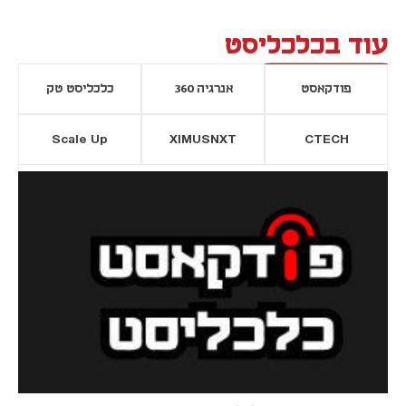
עוד בכלכליסט
פודקאסט
אנרגיה 360
כלכליסט טק
Scale Up
XIMUSNXT
CTECH
יסייה חדשה
נפתח בכרטיסייה חדשה