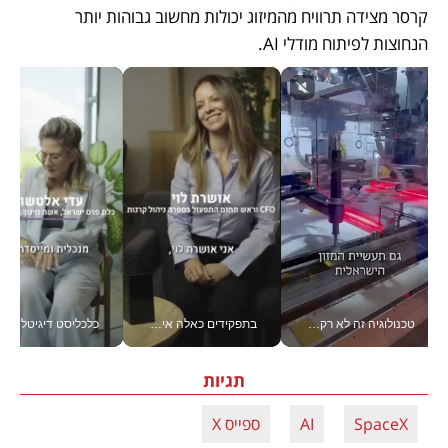
קרסר מצידה תרוויח מהמיזוג יכולות מחשוב גבוהות יותר 
הנחוצות לפיתוח מודלי AI. 
טכנולוגיה זה לא רק בהייטק: גם תעשיית המזון הישראלית מאמצת כלי AI, אוטומציה וניתוח דאטה בזמן אמת
בתפקידים כאלה אי אפשר לחכות: אושרת לוי מניעה השקעות ענק מהטלפון_v
כלכליסט דיגיטל
תגיות
SpaceX
AI
ספייס X