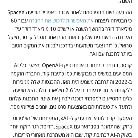
השנה. 
ההודעה היום מתפרסמת לאחר שכבר באפריל הודיעה SpaceX 
כי הבטיחה לעצמה 
את האפשרות לרכוש את החברה
 עבור 60 
מיליארד דולר בהמשך השנה או לשלם 10 מיליארד דולר על 
העבודה המשותפת שלהן. באותו הזמן אמר מנכ"ל קרסר, מייקל 
טרואל, כי "זהו צעד משמעותי בדרכנו לבנות את המקום הטוב 
ביותר לתכנת עם AI".
קרסר, בדומה למתחרות אנתרופיק ו-OpenAI מציעה כלי AI 
המסייעים במשימות מבוקשות כמו כתיבת קוד. החברה הוקמה 
ב-2022 והתרחבה משמעותית מאז. ההכנסות שלה ממכירות 
ללקוחות ארגוניים עומדות על 2.6 מיליארד דולר. היא מציעה 
כלים המסייעים למפתחי תוכנה לבחון את שינויי התכנות שלהם 
ולתעד את פעולותיהם באמצעות סרטונים, יומנים וצילומי מסך.
העסקה קרוב לוודאי שתעניק ל- xAI, המפתחת של הצ'טבוט 
גרוק, שהתמזגה בפברואר עם SpaceX, דריסת רגל חזקה יותר 
בשוק ה-AI לכתיבת קוד, שבו היא משתרכת מאחורי היריבות. 