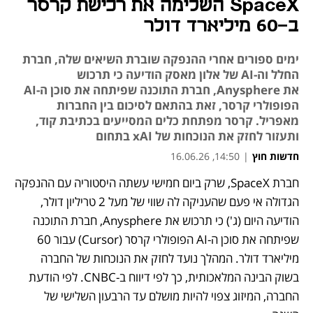
SpaceX השלימה את רכישת קרסר
ב-60 מיליארד דולר
ימים ספורים אחרי ההנפקה שוברת השיאים שלה, חברת
החלל וה-AI של אלון מאסק הודיעה כי תרכוש
את Anysphere, חברת התוכנה שפיתחה את סוכן ה-AI
הפופולרי קרסר, זאת בהתאם לסיכום בין החברות
מאפריל. קרסר מפתחת כלים המסייעים בכתיבת קוד,
ותעזור לחזק את הנוכחות של xAI בתחום
חדשות חוץ
|
14:50, 16.06.26
חברת SpaceX, שרק ביום חמישי עשתה היסטוריה עם ההנפקה 
נפתח בכרטיסייה חדשה
הגדולה אי פעם שהעניקה לה שווי של מעל 2 טריליון דולר, 
הודיעה היום (ג') כי תרכוש את Anysphere, חברת התוכנה 
שפיתחה את סוכן ה-AI הפופולרי קרסר (Cursor) עבור 60 
מיליארד דולר. המהלך נועד לחזק את הנוכחות של החברה 
בשוק הבינה המלאכותית, כך לפי דיווח ב-CNBC. לפי הודעת 
החברה, המיזוג צפוי להיות מושלם עד הרבעון השלישי של 