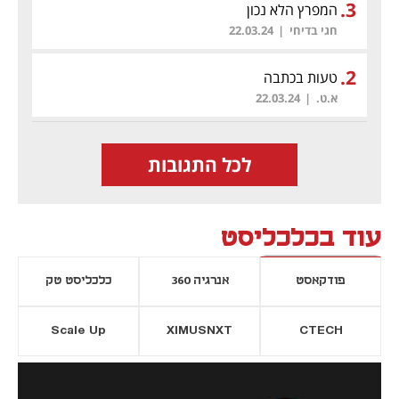
.
3
המפרץ הלא נכון
חגי בדיחי
|
22.03.24
.
2
טעות בכתבה
א.ט.
|
22.03.24
לכל התגובות
עוד בכלכליסט
פודקאסט
אנרגיה 360
כלכליסט טק
Scale Up
XIMUSNXT
CTECH
יסייה חדשה
נפתח בכרטיסייה חדשה