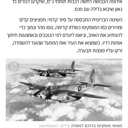
אירופה הכבושה רחשה רבבות תותחי נ"מ, שיקרעו לגזרים כל 
גאון שיבוא בלילה עם פנס. 
השיטה הבריטית התבססה על סיור קדמי: מפציצים קלים 
ומהירים כמו המוסקיטו נשלחו קדימה, טסו מהר ונמוך כדי 
להפתיע את האויב, וניווטו ליעדם לפי הכוכבים ובאמצעות חיתוך 
אותות רדיו. כשמצאו את העיר ואת המפעל שנועד להשמדה, 
זרקו עליו פצצות תבערה. 
מטוסי מוסקיטו בדרכם למטרה
(
צילום: worldwar2
)