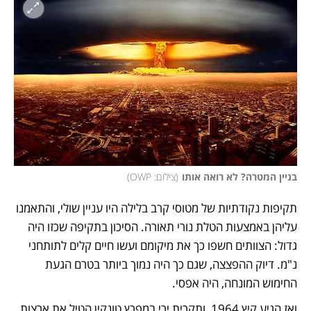
בניין המטרה? לא רואה אותו
(
צילום: OWP
)
תקיפות נקודתיות של מטוסי קרב בלילה היו עניין שולי, והתאמנו 
עליהן באמצעות הטלת נורי תאורה. הסיכון בתקיפה שכזו היה 
גדול: הצוותים חשפו כך את מיקומם ועשו חיים קלים לתותחני 
נ"מ. דיוק ההפצצה, שגם כך היה נמוך ביותר בטרם הגעת 
החימוש המונחה, היה אפסי. 
ואז הגיע קיץ 1964, ותקרית ירי במפרץ טונקין הטיל את ארצות 