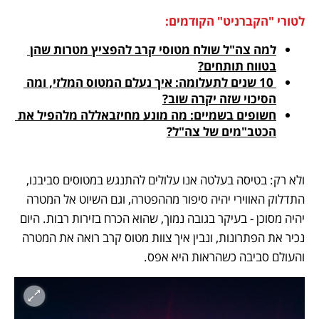
לטורי "הקברניט" הקודמים: 
למה צה"ל שולח מטוסי קרב להפציץ מטרות שהן 
בטווח תותחים?
 10 שנים לתעלומה: איך נעלם המטוס המלזי, ומה 
הסיכוי שזה יקרה שוב?
חשופים בשמיים: מה מונע מחיזבאללה מלהפיל את 
הכטב"מים של צה"ל?
ולא רק: בטיסה בעלטה אנו עלולים להתנגש במטוסים סביבנו, 
התדלוק האווירי יהיה סיפור מההפטרה, וגם השיוט אל המטרה 
יהיה מסוכן - בעיקר בגובה נמוך, שהוא הכרח בזירות רבות. היום 
נכיר את הפתרונות, ונבין איך צוות מטוס קרב רואה את המטרה 
והעולם סביבה כשהראות היא אפס. 