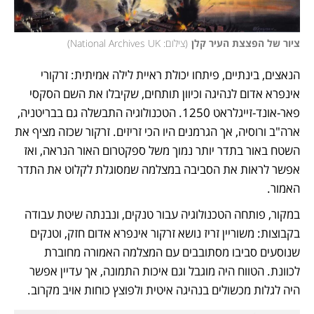
ציור של הפצצת העיר קלן
(
צילום: National Archives UK
)
הנאצים, בינתיים, פיתחו יכולת ראיית לילה אמיתית: זרקורי 
אינפרא אדום לנהיגה וכיוון תותחים, שקיבלו את השם הסקסי 
פאר-אונד-זייגלראט 1250. הטכנולוגיה התבשלה גם בבריטניה, 
ארה"ב ורוסיה, אך הגרמנים היו הכי זריזים. זרקור שכזה מציף את 
השטח באור בתדר יותר נמוך משל ספקטרום האור הנראה, ואז 
אפשר לראות את הסביבה במצלמה שמסוגלת לקלוט את התדר 
האמור. 
במקור, פותחה הטכנולוגיה עבור טנקים, ונבנתה שיטת עבודה 
בקבוצות: משוריין זריז נושא זרקור אינפרא אדום חזק, וטנקים 
שנוסעים סביבו מסתובבים עם המצלמה האמורה מחוברת 
לכוונת. הטווח היה מוגבל וגם איכות התמונה, אך עדיין אפשר 
היה לגלות מכשולים בנהיגה איטית ולפוצץ כוחות אויב מקרוב. 