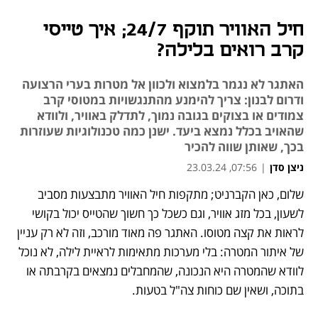
חיל האוויר תוקף 24/7; איך טייסי
קרב רואים בלילה?
האתגר לא נגמר בלמצוא ולכוון אל מטרות בערי הרצועה
ודרום לבנון: צריך להימנע מהתנגשויות במטוסי קרב
צמודים או בצוקים בגובה נמוך, לתדלק באוויר, ולוודא
שהאויב בכלל נמצא ביעד. ישנן כמה טכנולוגיות שעוזרות
בכך, שאותן שווה להכיר
ניצן סדן
|
07:56, 23.03.24
שלום, כאן הקברניט; מתקפות חיל האוויר מתבצעות מסביב 
נפתח בכרטיסייה חדשה
נפתח בכרטיסייה חדשה
נפתח בכרטיסייה חדשה
נפתח בכרטיסייה חדשה
לשעון, בכל מזג אוויר, וגם כשכל כך חשוך שהטייס יכול בקושי 
לראות את קצה מטוסו. האתגר פה מאוד מורכב, וזה לא רק עניין 
של איתור המטרה: בלי מערכות מתאימות לראיית לילה, לא נוכל 
לוודא שהמטרה היא הנכונה, שהמחבלים נמצאים בקרבתה או 
בתוכה, ושאין שם כוחות צה"ל בטעות. 