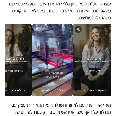
עוצמה. מכ"מ סיפק כיוון כללי להגעת האויב, המפציץ טס לשם 
כשאפו זורח, ואיתו מטוסי קרב - שפתחו באש לאור הזרקורים 
כשהתגלו הפולשים. 
טכנולוגיה זה לא רק בהייטק: גם תעשיית המזון הישראלית מאמצת כלי AI, אוטומציה וניתוח דאטה בזמן אמת
אני לא צריכה את המשרד: רונית שרעבי-חדד מנהלת ארגון של 30000 עובדים מכל מקום_v
בתור מנכל אני מקבל מאות הח
מיד לאחר הירי, פנו לאחור וחשו להגן על הגחלילי: מפציץ עם 
מגדלור על האף משך אליו אש אויב בדיוק כמו הלפידים של 