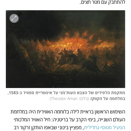
להתחבק עם מטר חצים. 
מתקפת הלפידים של הצבא העות'מני על אימפריית ספוויד ב-1583, 
במלחמה על הקווקז
(
צילום: Theodor Aman
)
השימוש הראשון בראיית לילה בלוחמה האווירית היה במלחמת 
העולם השנייה, בימי הקרב על בריטניה: חיל האוויר המלכותי 
הפעיל מטוסי-גחלילית
, מפציץ בינוני שבאפו הותקן זרקור רב 