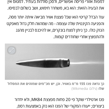
למפות אזורי פריסה אפשריים, ולסכן סוללות בעתיד. למטוס אין 
את הבעיה הזאת: הוא בא, משחרר חימוש, ושב בשלום לבסיסו. 
עוד הבדל קריטי הוא שכל פצצת אוויר מביאה איתה יותר מסה, 
והפגיעה הקינטית שלה עצומה - מה שמהווה חלק גדול מאפקט 
הנזק כולו. כך ניתן לפצח בונקרים, או להיכנס לבניין מהגג 
ולהתפוצץ אחרי שחודרים קומות. 
כך נראה פגז 155 מ"מ באוויר. וכן, יש מכ"מים שמזהים את המסלול 
שלו
(
צילום: Wikimedia
)
פגז ארטילרי שוקל פי 20 פחות מפצצת MK84, ולא יחדור 
ביצורים; ייעודו המקורי של הפגז הוא נזק באמצעות רסס, 