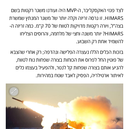
לצד פגזי האקסקליבר, ה-MVP היה ועודנו משגר רקטות בשם 
HIMARS. זו גרסה זריזה וקלה יותר של משגר המנתץ שמשרת 
בצה"ל, ויורה רקטות מדויקות לטווח של 70 ק"מ. כמה זריזה ה-
HIMARS? יותר משנה וחצי של מלחמה, והרוסים הצליחו 
להשמיד אחת רק השבוע. 
בזכות הכלים הללו נעצרה הפלישה ונהדפה; רק אחרי שהצבא 
של פוטין החל לפרוס את הכוחות בצורה שפחות נוח לטווח, 
להניע אותם בצורה שפחות קל לנטר, ולהפעיל בעצמו כלים 
לאיתור ארטילריה, הפסיק לאבד שטח במהירות. 