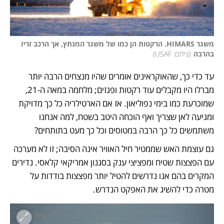
משגר HIMARS. הרקטות הן כמו של משגר המנתץ, אך הרכב זריז 
בהרבה
(
צילום: USAF
)
עד כדי כך, שהאוקראינים אומרים שהיו מנצחים הרבה יותר 
מברלו היו מקבלים עוד רקטות ופגזים; מלחמה במאה ה-21, 
שמוכרעת כמו בימי נפוליאון. אז אם הארטילריה כל כך מדויקת 
ומגיעה לאן שצריך ואף הוכחה היטב בשטח, למה אנחנו 
משתמשים כל כך הרבה במטוסים וכל כך מעט בתותחים? 
גם עוצמת האש שממטיר חיל האוויר אינה הסיבה; זו לא מערכה 
עם הפצצות שטיח ומפציצי ענק בסגנון אמריקאי קלאסי. נדירים 
המקרים בהם אנו נדרשים להטיל יותר מפצצות בודדות על 
מטרה כדי להשיג את האפקט הנדרש. 