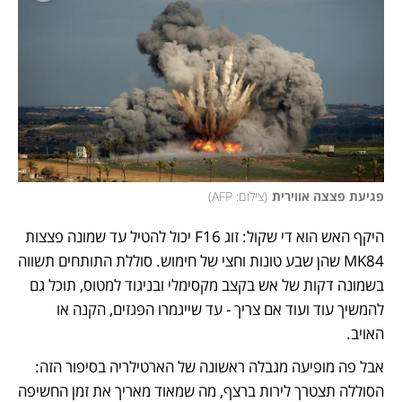
פגיעת פצצה אווירית
(
צילום: AFP
)
היקף האש הוא די שקול: זוג F16 יכול להטיל עד שמונה פצצות 
MK84 שהן שבע טונות וחצי של חימוש. סוללת התותחים תשווה 
בשמונה דקות של אש בקצב מקסימלי ובניגוד למטוס, תוכל גם 
להמשיך עוד ועוד אם צריך - עד שייגמרו הפגזים, הקנה או 
האויב. 
אבל פה מופיעה מגבלה ראשונה של הארטילריה בסיפור הזה: 
הסוללה תצטרך לירות ברצף, מה שמאוד מאריך את זמן החשיפה 