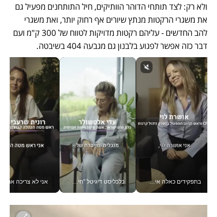
ולא רק: לצד תותחי הדוהר הוותיקים, חיל התותחנים מפעיל גם 
את משגרי הרקטות מנתץ שיורים אף רחוק יותר, ואת משגרי 
להב החדשים - עליהם רקטות מדויקות לטווח של 300 ק"מ ועם 
דבר כזה אפשר לפגוע בלבנון גם מגבעה 404 בשיבטה. 
כלכליסט דיגיטל "חינוך הוא המשימה של החיים שלי"_v
אני לא צריכה את המשרד: רונית שרעבי-חדד מנהלת ארגון של 30000 עובדים מכל מקום_v
זה שינה לי את החיים: 