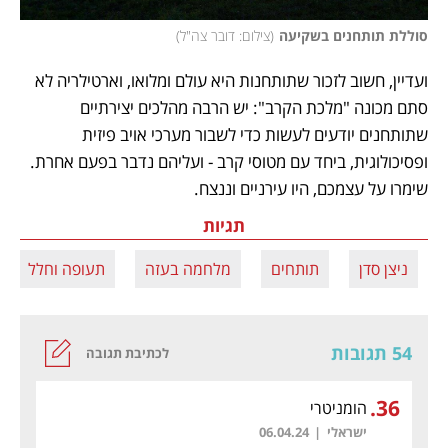
סוללת תותחנים בשקיעה
(
צילום: דובר צה"ל
)
ועדיין, חשוב לזכור שתותחנות היא עולם ומלואו, וארטילריה לא 
סתם מכונה "מלכת הקרב": יש הרבה מהלכים יצירתיים 
שתותחנים יודעים לעשות כדי לשבור מערכי אויב פיזית 
ופסיכולוגית, ביחד עם מטוסי קרב - ועליהם נדבר בפעם אחרת. 
שימרו על עצמכם, היו עירניים וננצח. 
תגיות
ניצן סדן
תותחים
מלחמה בעזה
תעופה וחלל
54 תגובות
לכתיבת תגובה
.
36
הומניטרי
ישראלי
|
06.04.24