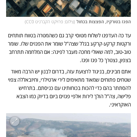
הפגז בטורקיז, הפצצות בכחול
(
צילום: פרויקט הקברניט CC0
)
עד כה העדפנו לשלוח מטוסי קרב גם כשהמטרה בטווח תותחים 
ורקטות קרקע-קרקע בגלל שצה"ל שומר את הפגזים שלו. שומר 
טוב-טוב, למה שאולי מחכה מעבר לפינה: אם המלחמה תתרחב 
בצפון, נצטרך כל פגז ופגז. 
אתם מבינים, בניגוד לרצועת עזה, בדרום לבנון יש הרבה מאוד 
שטחים פתוחים שמאוד מתאימים לירי ארטילרי, וחיזבאללה צפוי 
להסתתר בהם כדי להכות בכוחותינו עם כניסתם. בתרחיש 
פלישה, צה"ל הולך לירות אלפי פגזים ביום בדיוק כמו הצבא 
האוקראיני. 