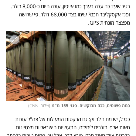
רגיל שעד כה עלה בערך כמו אייפון, עולה היום כ-8,000 דולר. 
ופגז אקסקליבר חכם? שימו בצד 68,000 דולר, פי שלושה 
מפצצה מונחית GPS. 
כמה פשוטים, ככה מבוקשים. פגזי 155 מ"מ
(
צילום: CNN
)
ככלל, יש מחיר לדיוק: גם הרקטות המעולות של צה"ל עולות 
מאות אלפי דולרים ליחידה. התעשיות הישראליות מצטיינות 
בלבנות ציוד מאוד חכם, פורץ-דרך, אבל אנו פחות טובים בלפתח 