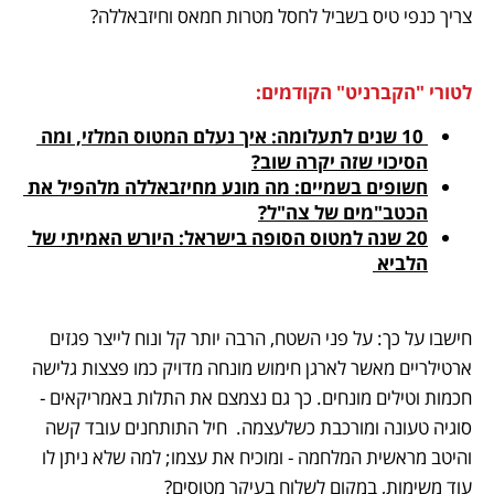
צריך כנפי טיס בשביל לחסל מטרות חמאס וחיזבאללה? 
לטורי "הקברניט" הקודמים:
 10 שנים לתעלומה: איך נעלם המטוס המלזי, ומה 
הסיכוי שזה יקרה שוב?
חשופים בשמיים: מה מונע מחיזבאללה מלהפיל את 
הכטב"מים של צה"ל?
20 שנה למטוס הסופה בישראל: היורש האמיתי של 
הלביא 
חישבו על כך: על פני השטח, הרבה יותר קל ונוח לייצר פגזים 
ארטילריים מאשר לארגן חימוש מונחה מדויק כמו פצצות גלישה 
חכמות וטילים מונחים. כך גם נצמצם את התלות באמריקאים - 
סוגיה טעונה ומורכבת כשלעצמה.  חיל התותחנים עובד קשה 
והיטב מראשית המלחמה - ומוכיח את עצמו; למה שלא ניתן לו 
עוד משימות, במקום לשלוח בעיקר מטוסים? 