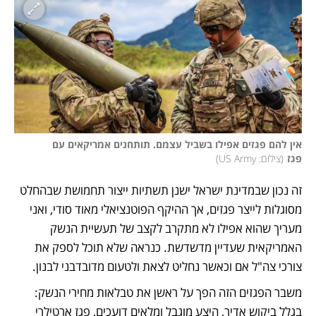
אין להם פגזים אפילו בשביל עצמם. תותחנים אמריקאים עם 
פגז
(
צילום: US Army
)
זה נכון שבמדינת ישראל ישנן תשתיות ייצור תחמושת שבהחלט 
מסוגלות לייצר פגזים, אך ההיקף הפוטנציאלי מאוד סודי, ואני 
מעריך שהוא אפילו לא מתקרב לקצב של תעשיית הנשק 
האמריקאית שעדיין מדשדשת. כנראה שלא תוכל לספק את 
צורכי צה"ל אם וכאשר נחליט לצאת ולטעום מדובדבני לבנון. 
משבר הפגזים הזה הפך על ראשן את טבלאות מחירי הנשק: 
בגלל ביקוש אדיר, היצע מוגבל ומלאים דועכים, פגז ארטילרי 