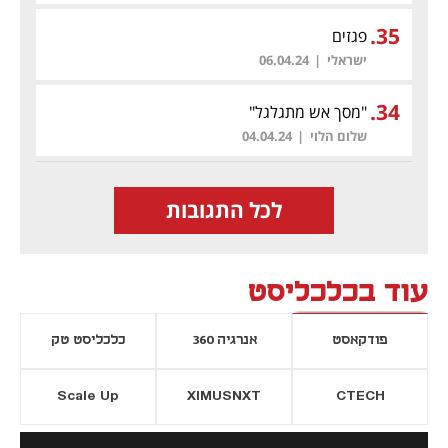
.
35
פגזים
ישראלי
|
06.04.24
.
34
"מסך אש מתגלגל"
שלום הלוי
|
04.04.24
לכל התגובות
עוד בכלכליסט
פודקאסט
אנרגיה 360
כלכליסט טק
Scale Up
XIMUSNXT
CTECH
יסייה חדשה
נפתח בכרטיסייה חדשה