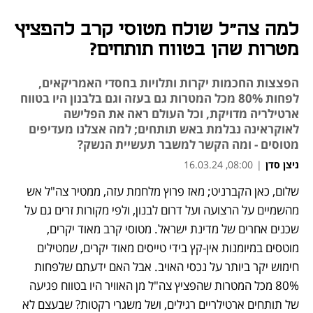
למה צה"ל שולח מטוסי קרב להפציץ
מטרות שהן בטווח תותחים?
הפצצות החכמות יקרות ותלויות בחסדי האמריקאים,
לפחות 80% מכל המטרות גם בעזה וגם בלבנון היו בטווח
ארטילריה מדויקת, וכל העולם ראה את הפלישה
לאוקראינה נבלמת באש תותחים; למה אצלנו מעדיפים
מטוסים - ומה הקשר למשבר תעשיית הנשק?
ניצן סדן
|
08:00, 16.03.24
שלום, כאן הקברניט; מאז פרוץ מלחמת עזה, ממטיר צה"ל אש 
נפתח בכרטיסייה חדשה
נפתח בכרטיסייה חדשה
נפתח בכרטיסייה חדשה
נפתח בכרטיסייה חדשה
מהשמיים על הרצועה ועל דרום לבנון, ולפי מקורות זרים גם על 
שכנים אחרים של מדינת ישראל. מטוסי קרב מאוד יקרים, 
מוטסים במיומנות אין-קץ בידי טייסים מאוד יקרים, שמטילים 
חימוש יקר ביותר על נכסי האויב. אבל האם ידעתם שלפחות 
80% מכל המטרות שהפציץ צה"ל מן האוויר היו בטווח פגיעה 
של תותחים ארטילריים רגילים, ושל משגרי רקטות? שבעצם לא 