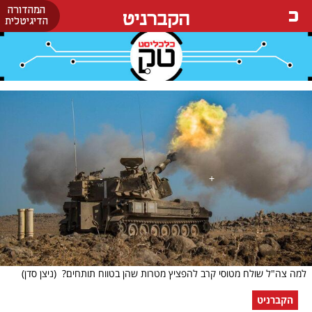
המהדורה
הקברניט
הדיגיטלית
למה צה"ל שולח מטוסי קרב להפציץ מטרות שהן בטווח תותחים?
(ניצן סדן)
הקברניט