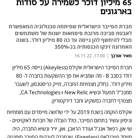
65 מיליון דולר לשמירה על סודות
בארגונים
חברת הסייבר הישראלית שפיתחה טכנולוגיה המאפשרת
לאבטח סביבה מרובת סיסמאות ישנות של משתמשים
מבלי להיחשף להן גייסה עד כה 80 מיליון דולר. בשנה
האחרונה זינקו הכנסותיה בכ-350%
מאיר אורבך
|
17:00, 16.11.22
חברת הסייבר הישראלית אקילס (Akeyless) גייסה 65 מיליון 
דולר בסבב B - מה שמביא את סך ההשקעות בחברה ל- 80 
מיליון דולר. כחלק מצמיחת החברה, מייק כריסטנסון, לשעבר 
סמנכ"ל תפעול ונשיא New Relic ו-CA Technologies, 
מצטרף לחברה כמשקיע וחבר דירקטוריון. 
אקילס הוקמה בשנת 2019 על ידי שלושה מייסדים עם מומחיות 
וניסיון עשיר בתחום הסייבר, כולל הובלה של חברות לאקזיטים - 
שי און, רפאל אנג'ל ועודד הראבן. און, יו״ר ונשיא החברה, היה 
מייסד פיירגלאס (Fireglass), שנמכרה לענקית הסייבר סימנטק 