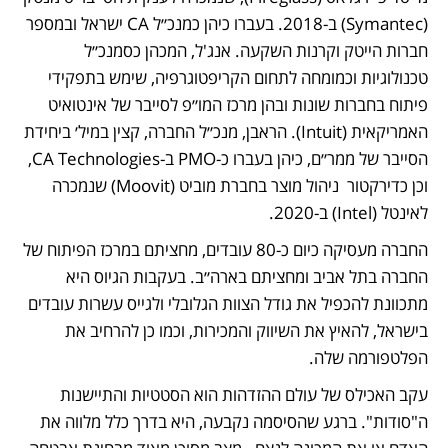
(Symantec) ב-2018. בעברו כיהן כמנכ״ל CA ישראל ובמספר 
חברות הייטק וקרנות השקעה. אנג'ל, המכהן כסמנכ״ל 
טכנולוגיות וכמומחה לתחום הקריפטוגרפיה, שימש בתפקידי 
פיתוח בחברות שונות ובהן מרכז המו״פ לסייבר של אינטואיט 
האמריקאית (Intuit). הראבן, מנכ״ל החברה, קצין במיל׳ ביחידת 
הסייבר של ממר״ם, כיהן בעברו כ-PMO ב-CA Technologies, 
וכן כדירקטור  ניהול מוצר בחברת מוביט (Moovit) שנמכרה 
לאינטל (Intel) ב-2020.
החברה מעסיקה כיום כ-80 עובדים, מחציתם במרכז הפיתוח של 
החברה בתל אביב ומחציתם בארה״ב. בעקבות הגיוס היא 
מתכוונת להכפיל את גודל הצוות הגלובלי ולגייס עשרות עובדים 
בישראל, להאיץ את השיווק והמכירות, וכמו כן להרחיב את 
הפלטפורמה שלה. 
עקב האכילס של עולם ההזדהות הוא הסטטיות והתיישנות 
ה"סודות". ברגע שהסיסמה נקבעה, היא בדרך כלל מלווה את 