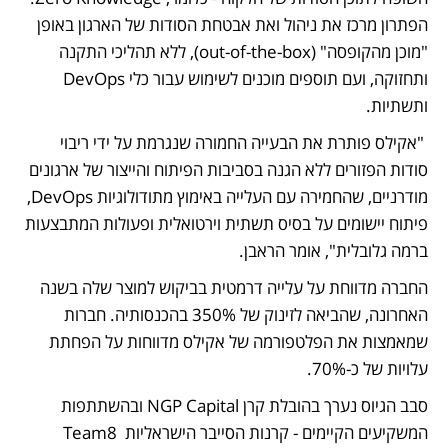
הפתרון מרכז את ניהול ואת אבטחת הסודות של הארגון באופן 
"מוכן מהקופסה" (out-of-the-box), ללא תהליכי התקנה 
ותחזוקה, ועם תוספים מוכנים לשימוש עבור כלי DevOps 
ותשתיות. 
 "אקילס פותרת את הבעייה החמורה שנגרמת על ידי ריבוי 
סודות הפזורים ללא הגנה בסביבות הפיתוח והייצור של ארגונים 
מודרניים, שהחמירה עם העלייה באימוץ מתודולוגיות DevOps, 
פיתוח יישומים על בסיס תשתית וירטואלית ופעולות המתבצעות 
ברמה גלובלית", אומר הראבן.  
החברה מדווחת על עלייה דרמטית בביקוש למוצר שלה בשנה 
האחרונה, שהביאה לזינוק של 350% בהכנסותיה. חברות 
שמאמצות את הפלטפורמה של אקילס מדווחות על הפחתת 
עלויות של כ-70%.  
סבב הגיוס נערך בהובלת קרן NGP Capital ובהשתתפות 
המשקיעים הקיימים - קרנות הסייבר הישראליות Team8 