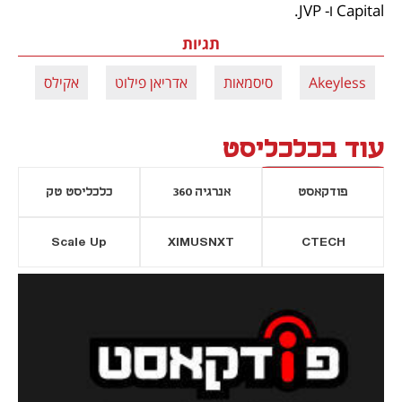
Capital ו- JVP. 
תגיות
Akeyless
סיסמאות
אדריאן פילוט
אקילס
סי
עוד בכלכליסט
פודקאסט
אנרגיה 360
כלכליסט טק
Scale Up
XIMUSNXT
CTECH
יסייה חדשה
נפתח בכרטיסייה חדשה