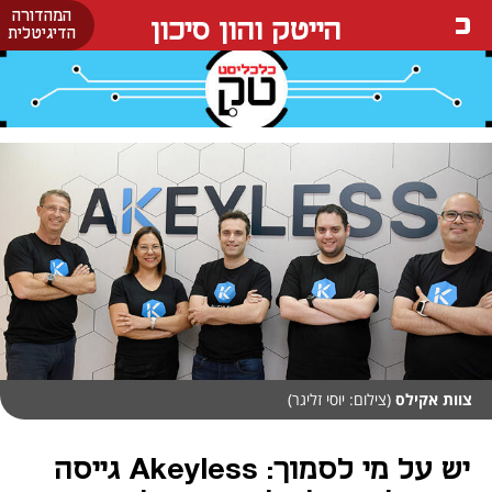
המהדורה
הייטק והון סיכון
הדיגיטלית
צוות אקילס
(צילום: יוסי זליגר)
יש על מי לסמוך: Akeyless גייסה