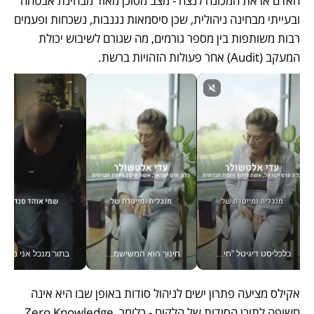
האדם או את המכונה לנצח - מצב מסוכן מאוד מבחינת אבטחה 
ובעייתי מבחינה ניהולית, שכן סיסמאות נגנבות, נשכחות ופעמים 
רבות משותפות בין מספר גורמים, מה שגורם לשיבוש יכולת 
המעקב (Audit) אחר פעולות הזהויות ברשת.
כלכליסט דיגיטל "חינוך הוא המשימה של החיים שלי"_v
חינוך הוא המשישמה של החיים שלי - V
בתור מנכל אני מקבל מאות הח
אקילס מציעה פתרון ישים לניהול סודות באופן שבו היא אינה 
חשופה לתוכן הסודות של הלקוח - כלומר, Zero Knowledge. 